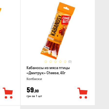
(0)
Кабаносы из мяса птицы
«Дмитрук» Cheese, 40г
Колбаски
59
,00
грн за 1 шт