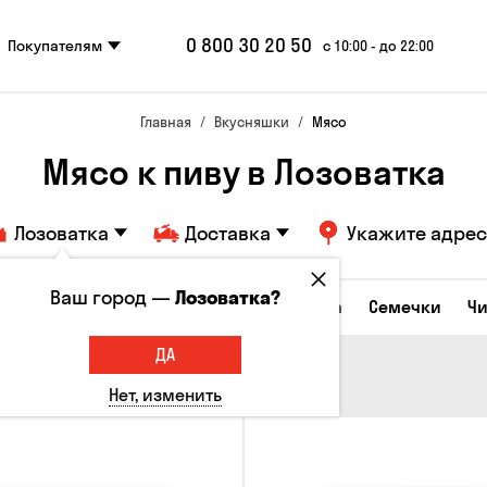
0 800 30 20 50
Покупателям
с 10:00 - до 22:00
Главная
Вкусняшки
Мясо
Мясо к пиву в Лозоватка
Лозоватка
Доставка
Укажите адрес
Ваш город —
Лозоватка?
Сырные закуски
Орешки
Кукуруза
Семечки
Ч
ДА
Нет, изменить