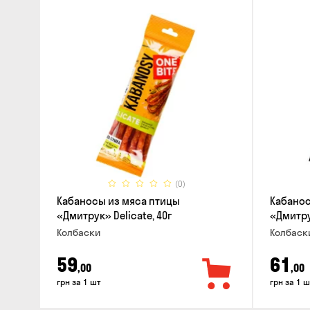
(0)
Кабаносы из мяса птицы
Кабанос
«Дмитрук» Delicate, 40г
«Дмитрук
Колбаски
Колбаск
59
61
,00
,00
грн за 1 шт
грн за 1 ш