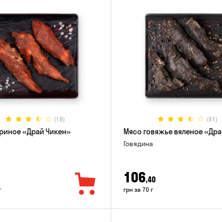
(19)
(41)
риное «Драй Чикен»
Мясо говяжье вяленое «Дра
Говядина
106
,40
г
грн за 70 г