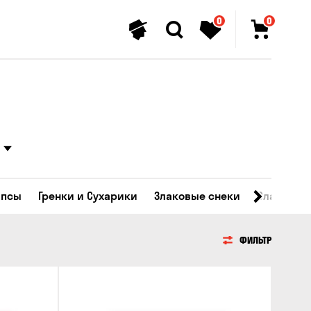
0
0
ипсы
Гренки и Сухарики
Злаковые снеки
Сладости
ФИЛЬТР