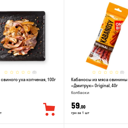
(0)
(0)
 свиного уха копченая, 100г
Кабаносы из мяса свинины
«Дмитрук» Original, 40г
Колбаски
59
,00
т
грн за 1 шт