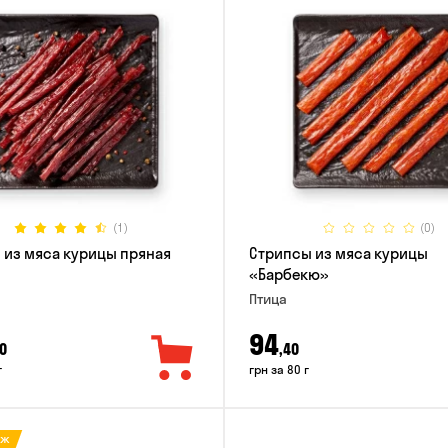
(1)
(0)
 из мяса курицы пряная
Стрипсы из мяса курицы
«Барбекю»
Птица
94
0
,40
г
грн за 80 г
аж