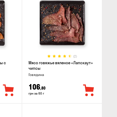
(2)
ы с
Мясо говяжье вяленое «Лапскаут»
чипсы
Говядина
106
,80
грн за 60 г