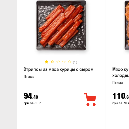
(1)
Стрипсы из мяса курицы с сыром
Мясо ку
холодец
Птица
Птица
94
110
,40
,6
грн за 80 г
грн за 70 