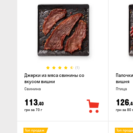
(1)
Джерки из мяса свинины со
Палочки
вкусом вишни
вишня
Свинина
Птица
113
126
,40
,4
грн за 70 г
грн за 80 
Топ продаж
Топ прод