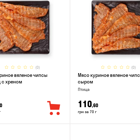
(0)
(0)
риное вяленое чипсы
Мясо куриное вяленое чипс
 с хреном
сыром
Птица
110
0
,60
г
грн за 70 г