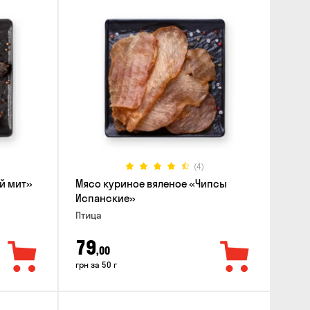
(4)
й мит»
Мясо куриное вяленое «Чипсы
Испанские»
Птица
79
,00
грн за 50 г