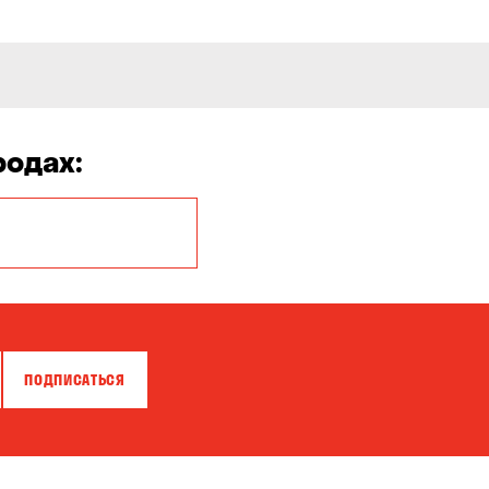
родах:
Белая Церковь
Бровары
Власовка
ПОДПИСАТЬСЯ
Гатное
Горишние Плавни