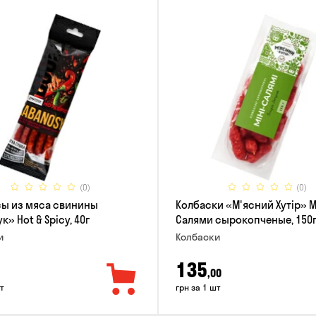
(0)
(0)
ы из мяса свинины
Колбаски «М'ясний Хутір» 
» Hot & Spicy, 40г
Салями сырокопченые, 150
и
Колбаски
135
,00
т
грн за 1 шт