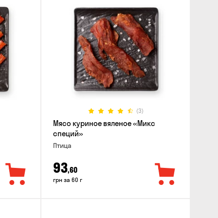
(3)
Мясо куриное вяленое «Микс
специй»
Птица
93
,60
грн за 60 г