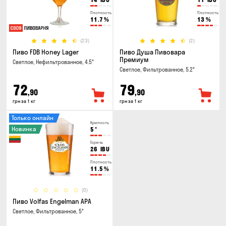
Плотность
Плотность
11.7
%
13
%
(23)
(2)
Пиво FDB Honey Lager
Пиво Душа Пивовара
Премиум
Светлое, Нефильтрованное, 4.5°
Светлое, Фильтрованное, 5.2°
72
79
,90
,90
грн за 1 кг
грн за 1 кг
Только онлайн
Крепость
Новинка
5
°
Горечь
26
IBU
Плотность
11.5
%
(0)
Пиво Volfas Engelman APA
Светлое, Фильтрованное, 5°