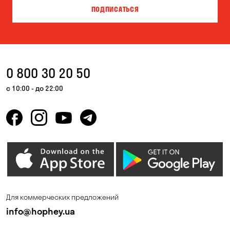
ПОДПИСАТЬСЯ
Власовка
Вольная Терешковка
Вольное
Ворзель
Вышгород
Гатное
0 800 30 20 50
Гнедин
Гора
с 10:00 - до 22:00
Горбаневка
Горенка
Горишние Плавни
Гостомель
Дмитровка
Днепр
Елизаветовка
Зазимье
Запорожье
Ирпень
Для коммерческих предложений
Калиновка
Каменные Потоки
info@hophey.ua