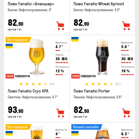
Пиво Fanatic «Бланшер»
Пиво Fanatic Wheat Apricot
Белое, Нефильтрованное, 4°
Белое, Нефильтрованное, 4.5°
82
82
,90
,90
грн за 1 кг
грн за 1 кг
Топ продаж
Крепость
Крепость
4.7
°
5.6
°
Горечь
Горечь
35
IBU
30
IBU
Плотность
Плотность
12
%
16
%
(44)
(57)
Пиво Fanatic Cryo APA
Пиво Fanatic Porter
Светлое, Нефильтрованное, 4.7°
Темное, Нефильтрованное, 5.6°
93
82
,90
,90
грн за 1 кг
грн за 1 кг
Топ продаж
Только онлайн
Крепость
Крепость
4
°
6.3
°