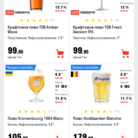
Плотность
Плотность
13.7
%
12
%
(1)
(6)
Крафтовое пиво FDB Amber
Крафтовое пиво FDB Fresh
Wave
Session IPA
Полутемное, Нефильтрованное, 5.9°
Светлое, Нефильтрованное, 5°
99
99
,90
,90
грн за 1 кг
грн за 1 кг
Только онлайн
Только онлайн
Крепость
Крепость
4.8
°
4.9
°
Горечь
Горечь
11
IBU
6
IBU
Плотность
Плотность
11.9
%
11.7
%
(112)
(10)
Пиво Kronenbourg 1664 Blanc
Пиво HoeGaarden Blanche
Белое, Нефильтрованное, 4.8°
Белое, Нефильтрованное, 4.9°
105
179