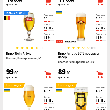
,00
,00
грн за 1 кг
грн за 1 кг
Только онлайн
Крепость
Крепость
5
°
4.5
°
Горечь
Горечь
18
IBU
20
IBU
Плотность
Плотность
11
%
12
%
(4)
(15)
Пиво Stella Artois
Пиво Fanatic БОТЕ премиум
лагер
Светлое, Фильтрованное, 5°
Светлое, Фильтрованное, 4.5°
99
89
,90
,90
грн за 1 кг
грн за 1 кг
Топ продаж
Топ продаж
Крепость
Крепость
4.3
°
4.2
°
Горечь
Горечь
16
IBU
12
IBU
Плотность
Плотность