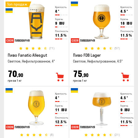
Топ продаж
Крепость
Крепость
4
°
4.5
°
Горечь
Горечь
9
IBU
18
IBU
Плотность
Плотность
11.5
%
11.5
%
(71)
(57)
Пиво Fanatic Allesgut
Пиво FDB Lager
Светлое, Нефильтрованное, 4°
Светлое, Нефильтрованное, 4.5°
70
75
,90
,90
грн за 1 кг
грн за 1 кг
Крепость
Крепость
4
°
4.5
°
Горечь
Горечь
11
IBU
9
IBU
Плотность
Плотность
12.5
%
11.5
%
(8)
(21)