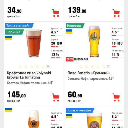
34
139
,90
,00
грн за 1 кг
грн за 1 кг
Только онлайн
Новинка
Крепость
Крепость
Новинка
4.5
°
4.5
°
Горечь
Горечь
20
IBU
16
IBU
Плотность
Плотность
13
%
11
%
(0)
(0)
Крафтовое пиво Volynski
Пиво Fanatic «Кремень»
Browar La Tomatina
Светлое, Нефильтрованное, 4.5°
Светлое, Нефильтрованное, 4.5°
145
60
,00
,90
грн за 1 кг
грн за 1 кг
Только онлайн
Крепость
Крепость
4.5
°
5.2
°
Горечь
Горечь
14
IBU
11
IBU