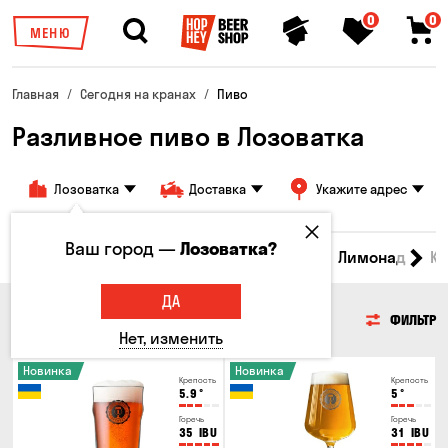
0
0
МЕНЮ
Главная
Сегодня на кранах
Пиво
Разливное пиво в Лозоватка
Лозоватка
Доставка
Укажите адрес
Ваш город —
Лозоватка?
Все товары
Пиво
Сидр
Вино
Лимонад
Кв
ДА
ПИВО
ФИЛЬТР
Нет, изменить
Новинка
Новинка
Крепость
Крепость
5.9
°
5
°
Горечь
Горечь
35
IBU
31
IBU