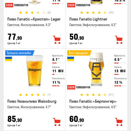
11
%
10.5
%
(6)
(45)
Пиво Fanatic «Кристал» Lager
Пиво Fanatic Lightner
Светлое, Фильтрованное, 4.3°
Светлое, Нефильтрованное, 4.2°
77
50
,90
,90
грн за 1 кг
грн за 1 кг
Только онлайн
Топ продаж
Крепость
Крепость
4.7
°
4.5
°
Горечь
Горечь
11
IBU
13
IBU
Плотность
Плотность
11
%
12
%
(7)
(51)
Пиво Уманьпиво Waissburg
Пиво Fanatic «Берлингер»
Светлое, Фильтрованное, 4.7°
Светлое, Нефильтрованное, 4.5°
85
60
,90
,90
грн за 1 кг
грн за 1 кг