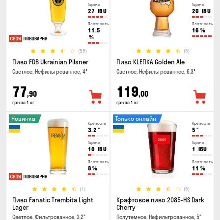
Горечь
Горечь
27
IBU
20
IBU
Плотность
Плотность
11.5
16
%
%
(55)
(5)
Пиво FDB Ukrainian Pilsner
Пиво KLEПКА Golden Ale
Светлое, Нефильтрованное, 4°
Светлое, Нефильтрованное, 6.3°
77
119
,90
,00
грн за 1 кг
грн за 1 кг
Новинка
Только онлайн
Крепость
Крепость
3.2
°
5
°
Горечь
Горечь
10
IBU
1
IBU
Плотность
Плотность
8
%
11
%
(1)
(5)
Пиво Fanatic Trembita Light
Крафтовое пиво 2085-HS Dark
Lager
Cherry
Светлое, Фильтрованное, 3.2°
Полутемное, Нефильтрованное, 5°