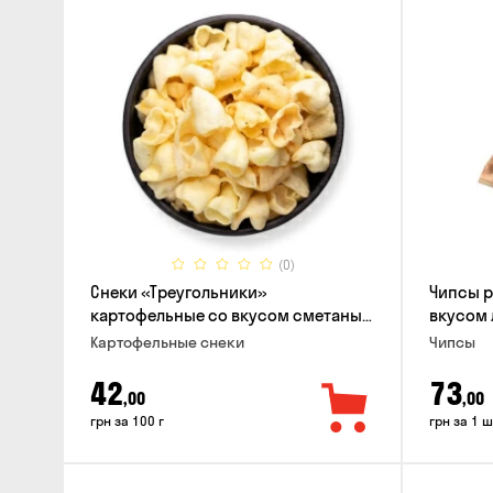
(0)
Снеки «Треугольники»
Чипсы 
картофельные со вкусом сметаны
вкусом 
с луком
Картофельные снеки
Чипсы
42
73
,00
,00
грн за 100 г
грн за 1 ш