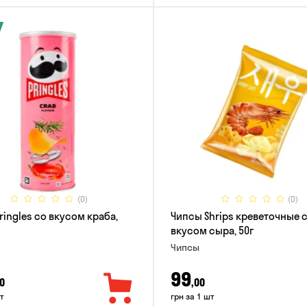
(0)
(0)
ringles со вкусом краба,
Чипсы Shrips креветочные 
вкусом сыра, 50г
Чипсы
99
0
,00
т
грн за 1 шт