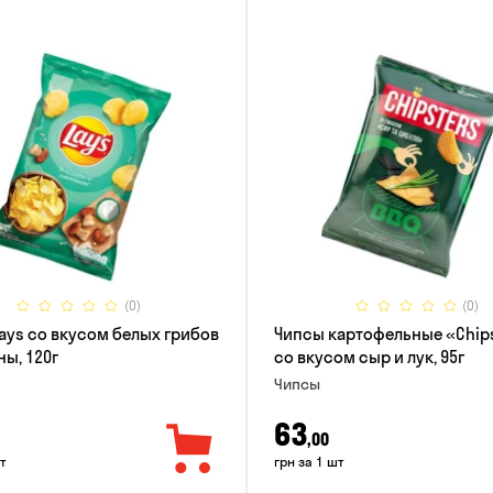
(0)
(0)
ays со вкусом белых грибов
Чипсы картофельные «Chip
ны, 120г
со вкусом сыр и лук, 95г
Чипсы
63
,00
т
грн за 1 шт