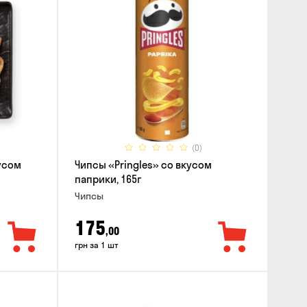
(0)
усом
Чипсы «Pringles» со вкусом
паприки, 165г
Чипсы
175
,00
грн за 1 шт