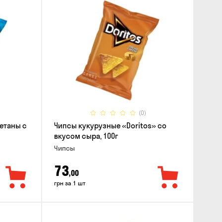
(0)
етаны с
Чипсы кукурузные «Doritos» со
вкусом сыра, 100г
Чипсы
73
,00
грн за 1 шт