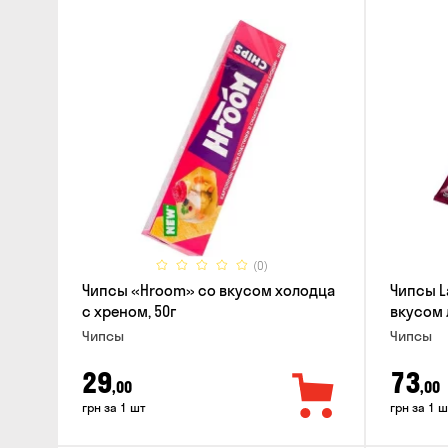
(0)
Чипсы «Hroom» со вкусом холодца
Чипсы L
с хреном, 50г
вкусом 
Чипсы
Чипсы
29
73
,00
,00
грн за 1 шт
грн за 1 ш