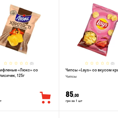
(0)
(0)
рифленые «Люкс» со
Чипсы «Lays» со вкусом кра
лисичек, 125г
Чипсы
85
,00
т
грн за 1 шт