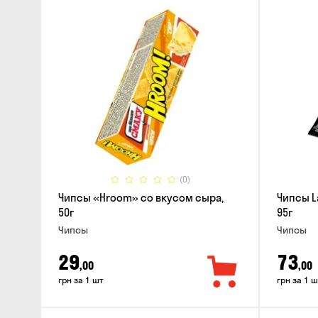
(0)
Чипсы «Hroom» со вкусом сыра,
Чипсы L
50г
95г
Чипсы
Чипсы
29
73
,00
,00
грн за 1 шт
грн за 1 ш