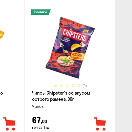
Новинка
(0)
со
Чипсы Chipster's со вкусом
острого рамена, 90г
Чипсы
67
,00
грн за 1 шт