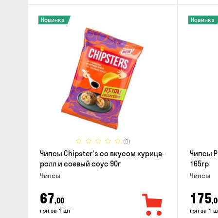
Новинка
Новинка
(0)
Чипсы Chipster's со вкусом курица-
Чипсы P
ролл и соевый соус 90г
165гр
Чипсы
Чипсы
67
175
,00
,0
грн за 1 шт
грн за 1 ш