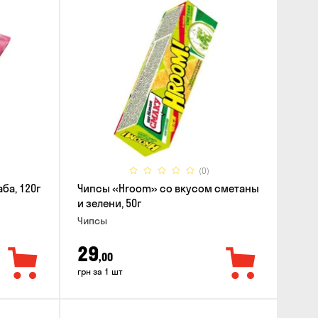
(0)
ба, 120г
Чипсы «Hroom» со вкусом сметаны
и зелени, 50г
Чипсы
29
,00
грн за 1 шт