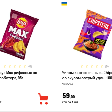
(0)
(0)
ays Max рифленые со
Чипсы картофельные «Chip
лобстера, 95г
со вкусом острый удон, 100
Чипсы
59
,00
т
грн за 1 шт