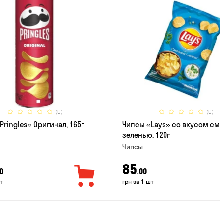
(0)
(0)
Pringles» Оригинал, 165г
Чипсы «Lays» со вкусом см
зеленью, 120г
Чипсы
85
0
,00
т
грн за 1 шт