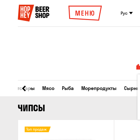
МЕНЮ
Рус
Все товары
Мясо
Рыба
Морепродукты
Сырны
ЧИПСЫ
Топ продаж