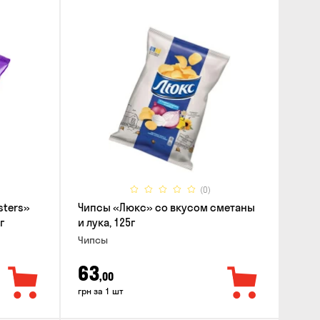
(0)
sters»
Чипсы «Люкс» со вкусом сметаны
г
и лука, 125г
Чипсы
63
,00
грн за 1 шт