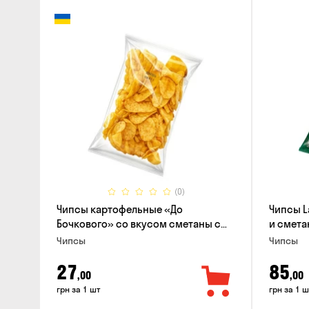
(0)
Чипсы картофельные «До
Чипсы L
Бочкового» со вкусом сметаны с
и смета
зеленью, 100г
Чипсы
Чипсы
27
85
,00
,00
грн за 1 шт
грн за 1 ш