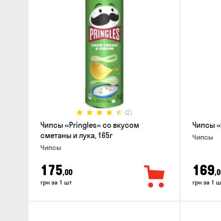
(2)
Чипсы «Pringles» со вкусом
Чипсы «
сметаны и лука, 165г
Чипсы
Чипсы
175
169
,00
,0
грн за 1 шт
грн за 1 ш