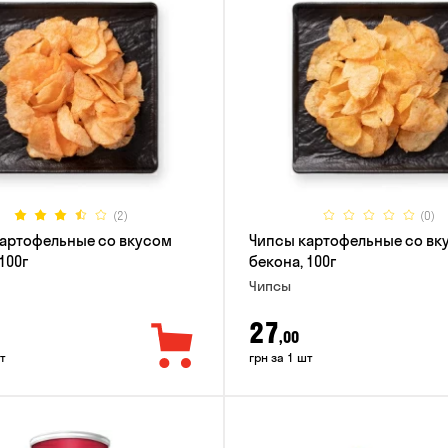
(2)
(0)
артофельные со вкусом
Чипсы картофельные со вк
100г
бекона, 100г
Чипсы
27
,00
т
грн за 1 шт