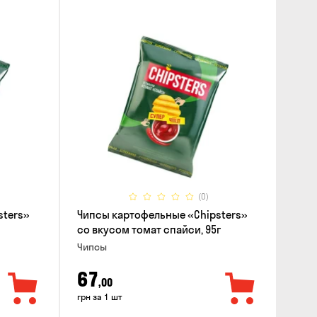
(0)
sters»
Чипсы картофельные «Chipsters»
со вкусом томат спайси, 95г
Чипсы
67
,00
грн за 1 шт