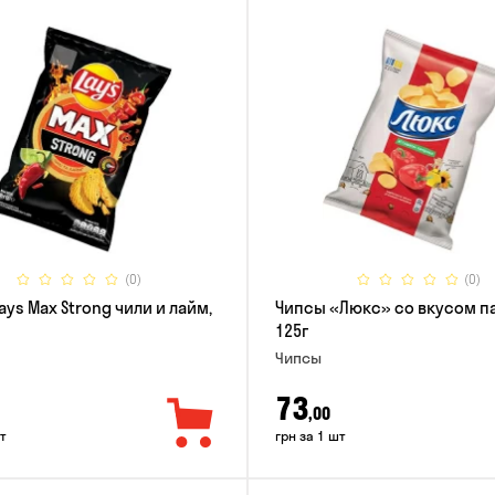
(0)
(0)
ays Max Strong чили и лайм,
Чипсы «Люкс» со вкусом п
125г
Чипсы
73
,00
т
грн за 1 шт