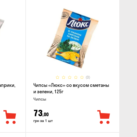
(0)
априки,
Чипсы «Люкс» со вкусом сметаны
и зелени, 125г
Чипсы
73
,00
грн за 1 шт