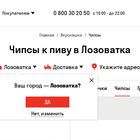
0 800 30 20 50
Покупателям
с 10:00 - до 22:00
Главная
Вкусняшки
Чипсы
Чипсы к пиву в Лозоватка
Лозоватка
Доставка
Укажите адрес
Ваш город —
Лозоватка?
е закуски
Орешки
Кукуруза
Семечки
Чипсы
ДА
Нет, изменить