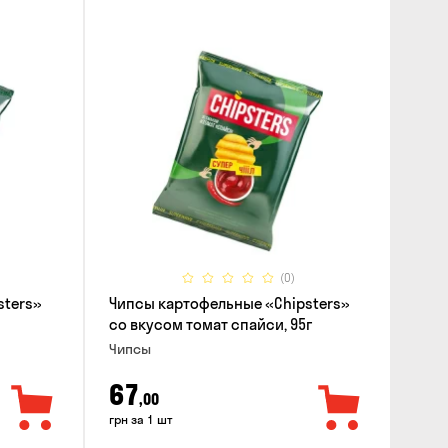
(0)
sters»
Чипсы картофельные «Chipsters»
со вкусом томат спайси, 95г
Чипсы
67
,00
грн за 1 шт