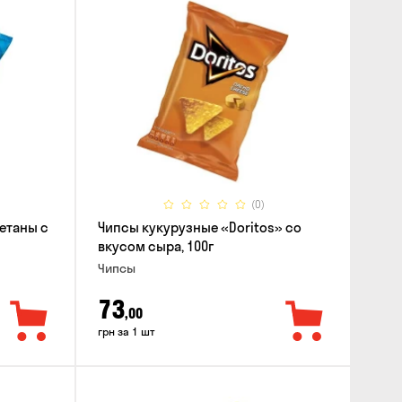
(0)
етаны с
Чипсы кукурузные «Doritos» со
вкусом сыра, 100г
Чипсы
73
,00
грн за 1 шт