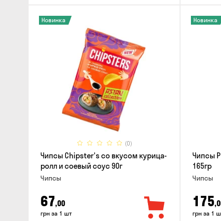
Новинка
Новинка
(0)
Чипсы Chipster's со вкусом курица-
Чипсы P
ролл и соевый соус 90г
165гр
Чипсы
Чипсы
67
175
,00
,0
грн за 1 шт
грн за 1 ш