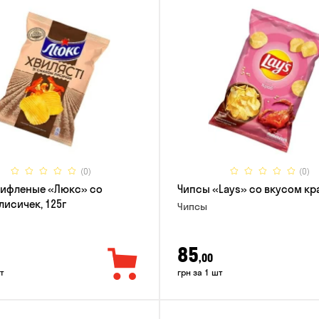
(0)
(0)
рифленые «Люкс» со
Чипсы «Lays» со вкусом кра
лисичек, 125г
Чипсы
85
,00
т
грн за 1 шт