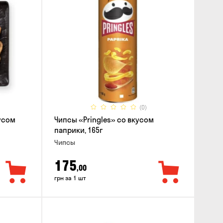
(0)
усом
Чипсы «Pringles» со вкусом
паприки, 165г
Чипсы
175
,00
грн за 1 шт