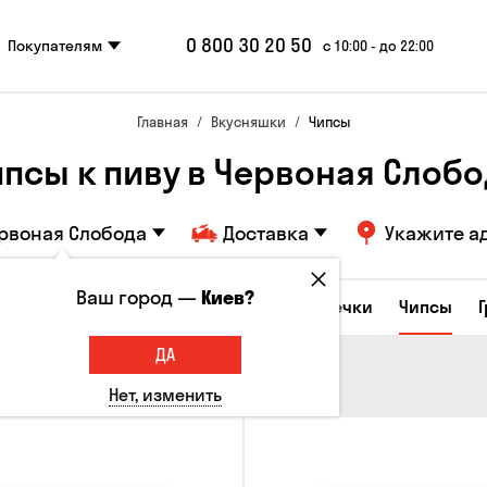
0 800 30 20 50
Покупателям
с 10:00 - до 22:00
Главная
Вкусняшки
Чипсы
псы к пиву в Червоная Слоб
рвоная Слобода
Доставка
Укажите а
Ваш город —
Киев?
е закуски
Орешки
Кукуруза
Семечки
Чипсы
ДА
Нет, изменить