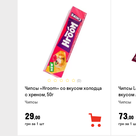
(0)
Чипсы «Hroom» со вкусом холодца
Чипсы L
с хреном, 50г
вкусом 
Чипсы
Чипсы
29
73
,00
,00
грн за 1 шт
грн за 1 ш