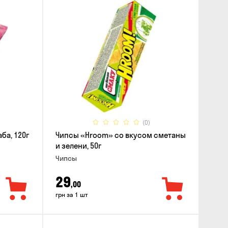
(0)
ба, 120г
Чипсы «Hroom» со вкусом сметаны
и зелени, 50г
Чипсы
29
,00
грн за 1 шт