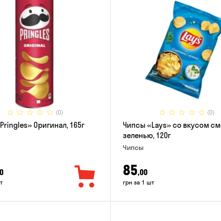
(0)
(0)
Pringles» Оригинал, 165г
Чипсы «Lays» со вкусом см
зеленью, 120г
Чипсы
85
0
,00
т
грн за 1 шт