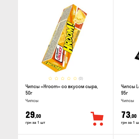
(0)
Чипсы «Hroom» со вкусом сыра,
Чипсы L
50г
95г
Чипсы
Чипсы
29
73
,00
,00
грн за 1 шт
грн за 1 ш