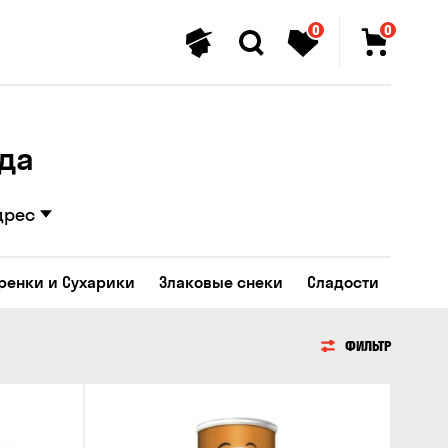
0
0
ода
дрес
Гренки и Сухарики
Злаковые снеки
Сладости
ФИЛЬТР