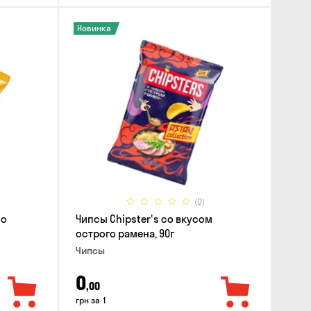
Новинка
(0)
со
Чипсы Chipster's со вкусом
острого рамена, 90г
Чипсы
0
,00
грн за 1