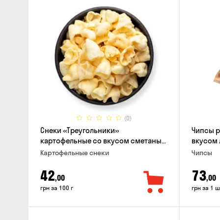
(0)
Снеки «Треугольники»
Чипсы 
картофельные со вкусом сметаны
вкусом 
с луком
Картофельные снеки
Чипсы
42
73
,00
,00
грн за 100 г
грн за 1 ш