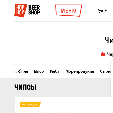
МЕНЮ
Рус
Чи
Че
Все товары
Мясо
Рыба
Морепродукты
Сырны
ЧИПСЫ
Топ продаж