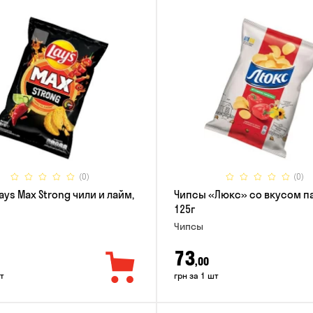
(0)
(0)
ays Max Strong чили и лайм,
Чипсы «Люкс» со вкусом п
125г
Чипсы
73
,00
т
грн за 1 шт