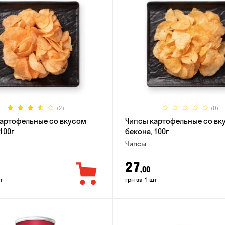
(2)
(0)
артофельные со вкусом
Чипсы картофельные со вк
100г
бекона, 100г
Чипсы
27
,00
т
грн за 1 шт