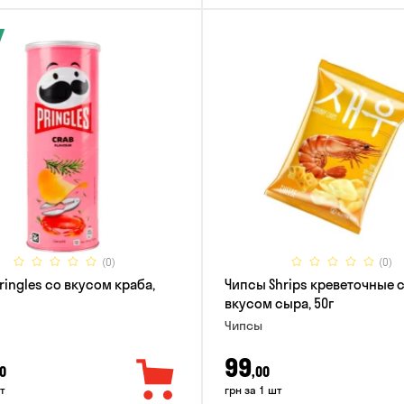
(0)
(0)
ringles со вкусом краба,
Чипсы Shrips креветочные 
вкусом сыра, 50г
Чипсы
99
0
,00
т
грн за 1 шт