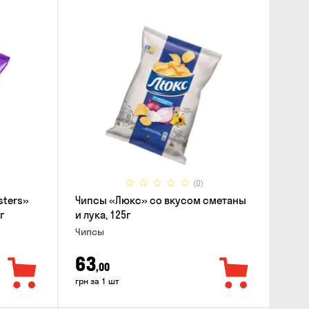
(0)
sters»
Чипсы «Люкс» со вкусом сметаны
г
и лука, 125г
Чипсы
63
,00
грн за 1 шт