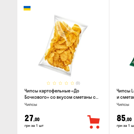
(0)
Чипсы картофельные «До
Чипсы L
Бочкового» со вкусом сметаны с
и смета
зеленью, 100г
Чипсы
Чипсы
27
85
,00
,00
грн за 1 шт
грн за 1 ш