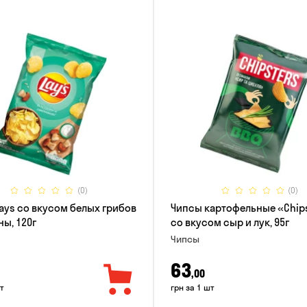
(0)
(0)
ays со вкусом белых грибов
Чипсы картофельные «Chip
ны, 120г
со вкусом сыр и лук, 95г
Чипсы
63
,00
т
грн за 1 шт