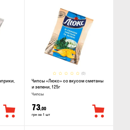
(0)
априки,
Чипсы «Люкс» со вкусом сметаны
и зелени, 125г
Чипсы
73
,00
грн за 1 шт