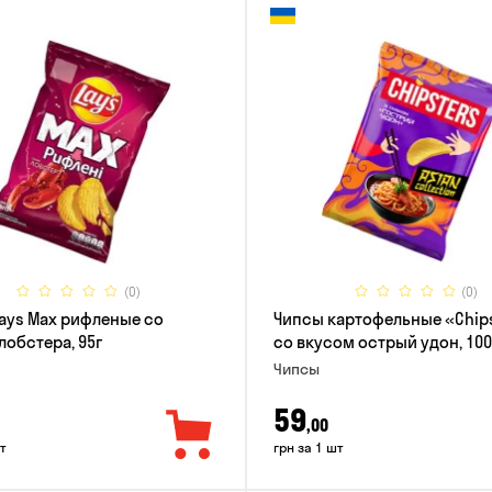
(0)
(0)
ays Max рифленые со
Чипсы картофельные «Chip
лобстера, 95г
со вкусом острый удон, 100
Чипсы
59
,00
т
грн за 1 шт