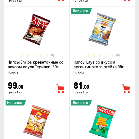
грн за 1 шт
грн за 1 шт
Новинка
(0)
(0)
Чипсы Shrips креветочные со
Чипсы Lays со вкусом
вкусом соуса Терияки, 50г
аргентинского стейка 95г
Чипсы
Чипсы
99
81
,00
,00
грн за 1 шт
грн за 1 шт
Новинка
Новинка