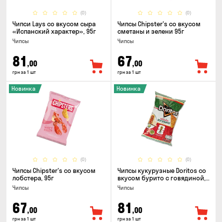
(0)
(0)
Чипси Lays со вкусом сыра
Чипсы Chipster's со вкусом
«Испанский характер», 95г
сметаны и зелени 95г
Чипсы
Чипсы
81
67
,00
,00
грн за 1 шт
грн за 1 шт
Новинка
Новинка
(0)
(0)
Чипсы Chipster's со вкусом
Чипсы кукурузные Doritos со
лобстера, 95г
вкусом бурито с говядиной,
90г
Чипсы
Чипсы
67
81
,00
,00
грн за 1 шт
грн за 1 шт