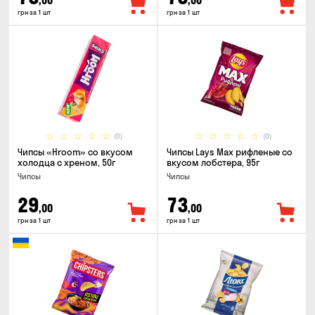
,00
,00
грн за 1 шт
грн за 1 шт
(0)
(0)
Чипсы «Hroom» со вкусом
Чипсы Lays Max рифленые со
холодца с хреном, 50г
вкусом лобстера, 95г
Чипсы
Чипсы
29
73
,00
,00
грн за 1 шт
грн за 1 шт