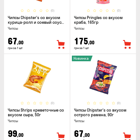
(0)
(0)
Чипсы Chipster's со вкусом
Чипсы Pringles со вкусом
курица-ролл и соевый соус
краба, 165гр
90г
Чипсы
Чипсы
67
175
,00
,00
грн за 1 шт
грн за 1 шт
Новинка
(0)
(0)
Чипсы Shrips креветочные со
Чипсы Chipster's со вкусом
вкусом сыра, 50г
острого рамена, 90г
Чипсы
Чипсы
99
67
,00
,00