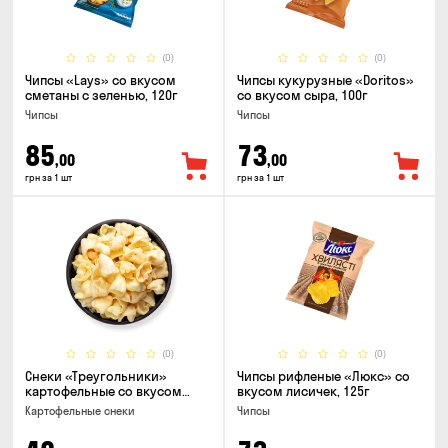
(0)
(0)
Чипсы «Lays» со вкусом
Чипсы кукурузные «Doritos»
сметаны с зеленью, 120г
со вкусом сыра, 100г
Чипсы
Чипсы
85
73
,00
,00
грн за 1 шт
грн за 1 шт
(0)
(0)
Снеки «Треугольники»
Чипсы рифленые «Люкс» со
картофельные со вкусом
вкусом лисичек, 125г
сметаны с луком
Картофельные снеки
Чипсы