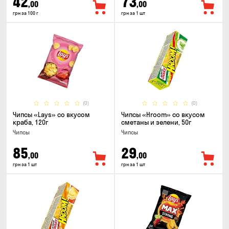
42
73
,00
,00
грн за 100 г
грн за 1 шт
(0)
(0)
Чипсы «Lays» со вкусом
Чипсы «Hroom» со вкусом
краба, 120г
сметаны и зелени, 50г
Чипсы
Чипсы
85
29
,00
,00
грн за 1 шт
грн за 1 шт