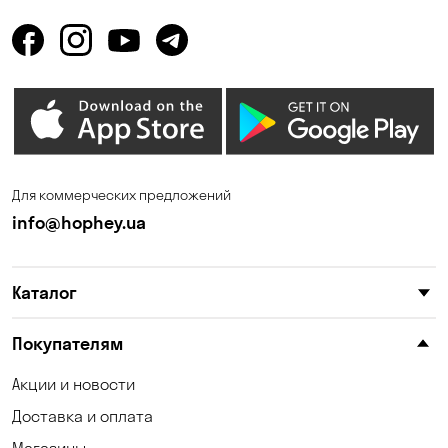
Горбаневка
Горенка
Горишние Плавни
Гостомель
Дмитровка
Днепр
Елизаветовка
Зазимье
Запорожье
Ирпень
Для коммерческих предложений
Калиновка
Каменные Потоки
info@hophey.ua
Каменское
Катериновка
Каталог
Келеберда
Киев
Клинцы
Княжичи
Покупателям
Корсунцы
Котовка
Акции и новости
Доставка и оплата
Коцюбинское
Кошары