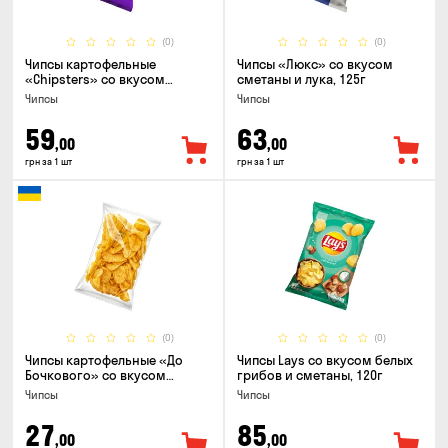
(0)
(0)
Чипсы картофельные
Чипсы «Люкс» со вкусом
«Chipsters» со вкусом
сметаны и лука, 125г
острый удон, 100г
Чипсы
Чипсы
59
63
,00
,00
грн за 1 шт
грн за 1 шт
(0)
(0)
Чипсы картофельные «До
Чипсы Lays со вкусом белых
Бочкового» со вкусом
грибов и сметаны, 120г
сметаны с зеленью, 100г
Чипсы
Чипсы
27
85
,00
,00