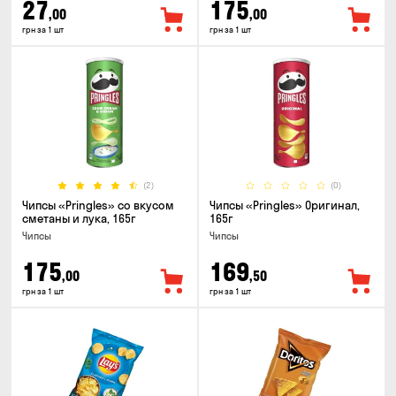
27
175
,00
,00
грн за 1 шт
грн за 1 шт
(2)
(0)
Чипсы «Pringles» со вкусом
Чипсы «Pringles» Оригинал,
сметаны и лука, 165г
165г
Чипсы
Чипсы
175
169
,00
,50
грн за 1 шт
грн за 1 шт