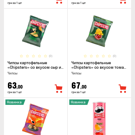
грн за 1 шт
грн за 1 шт
(0)
(0)
Чипсы картофельные
Чипсы картофельные
«Chipsters» со вкусом сыр и
«Chipsters» со вкусом томат
лук, 95г
спайси, 95г
Чипсы
Чипсы
63
67
,00
,00
грн за 1 шт
грн за 1 шт
Новинка
Новинка