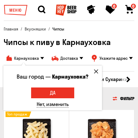
0
0
МЕНЮ
Главная
Вкусняшки
Чипсы
Чипсы к пиву в Карнауховка
Карнауховка
Доставка
Укажите адрес
Ваш город —
Карнауховка?
Кукуруза
Семечки
Чипсы
Гренки и Сухарики
З
ДА
ЧИПСЫ
ФИЛЬТР
Нет, изменить
Топ продаж