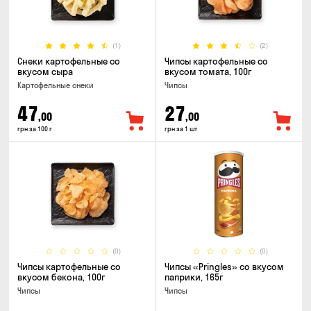
(1)
(2)
Снеки картофельные со
Чипсы картофельные со
вкусом сыра
вкусом томата, 100г
Картофельные снеки
Чипсы
47
27
,00
,00
грн за 100 г
грн за 1 шт
(0)
(0)
Чипсы картофельные со
Чипсы «Pringles» со вкусом
вкусом бекона, 100г
паприки, 165г
Чипсы
Чипсы