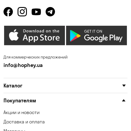
Горбаневка
Горенка
Горишние Плавни
Гостомель
Дмитровка
Днепр
Елизаветовка
Зазимье
Запорожье
Ирпень
Для коммерческих предложений
Калиновка
Каменные Потоки
info@hophey.ua
Каменское
Карнауховка
Каталог
Катериновка
Келеберда
Киев
Клинцы
Покупателям
Княжичи
Корсунцы
Акции и новости
Доставка и оплата
Котовка
Коцюбинское