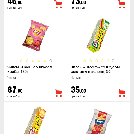
46
73
,00
,00
грн за 100 г
грн за 1 шт
(0)
(0)
Чипсы «Lays» со вкусом
Чипсы «Hroom» со вкусом
краба, 120г
сметаны и зелени, 50г
Чипсы
Чипсы
87
35
,00
,00
грн за 1 шт
грн за 1 шт