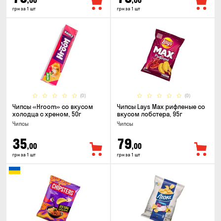
,00
,00
грн за 1 шт
грн за 1 шт
(0)
(0)
Чипсы «Hroom» со вкусом
Чипсы Lays Max рифленые со
холодца с хреном, 50г
вкусом лобстера, 95г
Чипсы
Чипсы
35
79
,00
,00
грн за 1 шт
грн за 1 шт