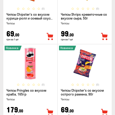
(0)
(0)
Чипсы Chipster's со вкусом
Чипсы Shrips креветочные со
курица-ролл и соевый соус
вкусом сыра, 50г
90г
Чипсы
Чипсы
69
99
,00
,00
грн за 1 шт
грн за 1 шт
Новинка
Новинка
(0)
(0)
Чипсы Pringles со вкусом
Чипсы Chipster's со вкусом
краба, 165гр
острого рамена, 90г
Чипсы
Чипсы
179
69
,00
,00