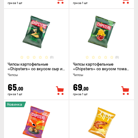
грн за 1 шт
грн за 1 шт
(0)
(0)
Чипсы картофельные
Чипсы картофельные
«Chipsters» со вкусом сыр и
«Chipsters» со вкусом томат
лук, 95г
спайси, 95г
Чипсы
Чипсы
65
69
,00
,00
грн за 1 шт
грн за 1 шт
Новинка