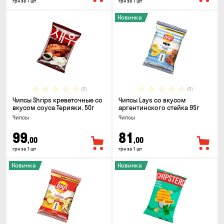
грн за 1 шт
грн за 1 шт
Новинка
(0)
(0)
Чипсы Shrips креветочные со
Чипсы Lays со вкусом
вкусом соуса Терияки, 50г
аргентинского стейка 95г
Чипсы
Чипсы
99
81
,00
,00
грн за 1 шт
грн за 1 шт
Новинка
Новинка