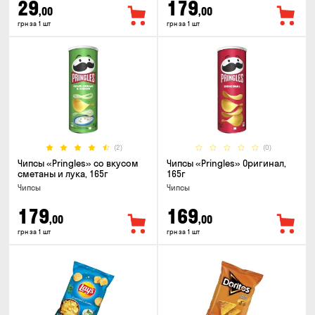
29
179
,00
,00
грн за 1 шт
грн за 1 шт
(2)
(0)
Чипсы «Pringles» со вкусом
Чипсы «Pringles» Оригинал,
сметаны и лука, 165г
165г
Чипсы
Чипсы
179
169
,00
,00
грн за 1 шт
грн за 1 шт