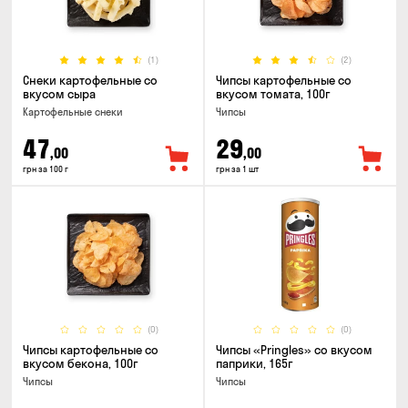
(1)
(2)
Снеки картофельные со
Чипсы картофельные со
вкусом сыра
вкусом томата, 100г
Картофельные снеки
Чипсы
47
29
,00
,00
грн за 100 г
грн за 1 шт
(0)
(0)
Чипсы картофельные со
Чипсы «Pringles» со вкусом
вкусом бекона, 100г
паприки, 165г
Чипсы
Чипсы