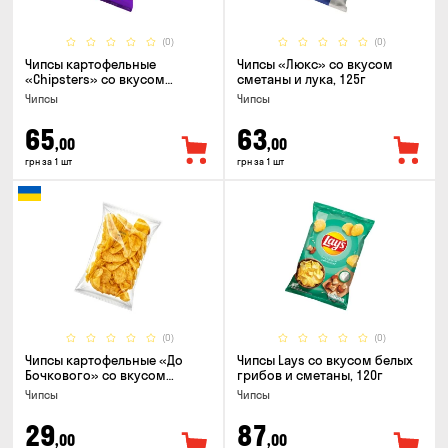
(0)
(0)
Чипсы картофельные
Чипсы «Люкс» со вкусом
«Chipsters» со вкусом
сметаны и лука, 125г
острый удон, 100г
Чипсы
Чипсы
65
63
,00
,00
грн за 1 шт
грн за 1 шт
(0)
(0)
Чипсы картофельные «До
Чипсы Lays со вкусом белых
Бочкового» со вкусом
грибов и сметаны, 120г
сметаны с зеленью, 100г
Чипсы
Чипсы
29
87
,00
,00