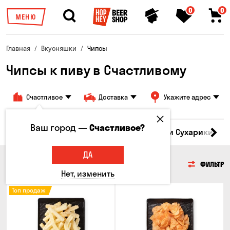
0
0
МЕНЮ
Главная
Вкусняшки
Чипсы
Чипсы к пиву в Счастливому
Счастливое
Доставка
Укажите адрес
Ваш город —
Счастливое?
Кукуруза
Семечки
Чипсы
Гренки и Сухарики
З
ДА
ЧИПСЫ
ФИЛЬТР
Нет, изменить
Топ продаж