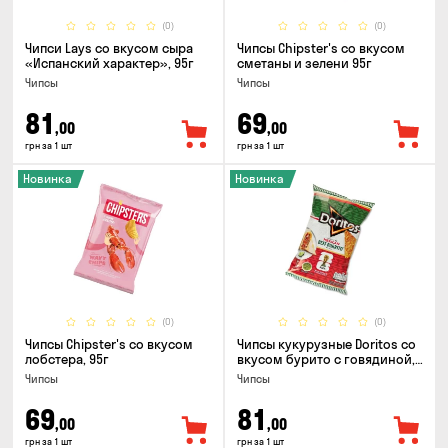
(0)
(0)
Чипси Lays со вкусом сыра
Чипсы Chipster's со вкусом
«Испанский характер», 95г
сметаны и зелени 95г
Чипсы
Чипсы
81
69
,00
,00
грн за 1 шт
грн за 1 шт
Новинка
Новинка
(0)
(0)
Чипсы Chipster's со вкусом
Чипсы кукурузные Doritos со
лобстера, 95г
вкусом бурито с говядиной,
90г
Чипсы
Чипсы
69
81
,00
,00
грн за 1 шт
грн за 1 шт