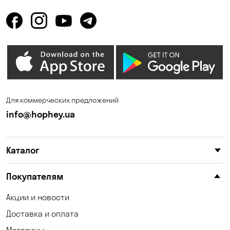
Горбаневка
Горенка
Горишние Плавни
Гостомель
Дмитровка
Днепр
Елизаветовка
Зазимье
Запорожье
Ирпень
Для коммерческих предложений
Калиновка
Каменные Потоки
info@hophey.ua
Каменское
Карнауховка
Каталог
Катериновка
Келеберда
Киев
Клинцы
Покупателям
Княжичи
Корсунцы
Акции и новости
Доставка и оплата
Котовка
Коцюбинское