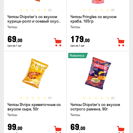
(0)
(0)
Чипсы Chipster's со вкусом
Чипсы Pringles со вкусом
курица-ролл и соевый соус
краба, 165гр
90г
Чипсы
Чипсы
69
179
,00
,00
грн за 1 шт
грн за 1 шт
Новинка
(0)
(0)
Чипсы Shrips креветочные со
Чипсы Chipster's со вкусом
вкусом сыра, 50г
острого рамена, 90г
Чипсы
Чипсы
99
69
,00
,00