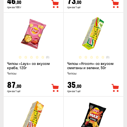
46
73
,00
,00
грн за 100 г
грн за 1 шт
(0)
(0)
Чипсы «Lays» со вкусом
Чипсы «Hroom» со вкусом
краба, 120г
сметаны и зелени, 50г
Чипсы
Чипсы
87
35
,00
,00
грн за 1 шт
грн за 1 шт