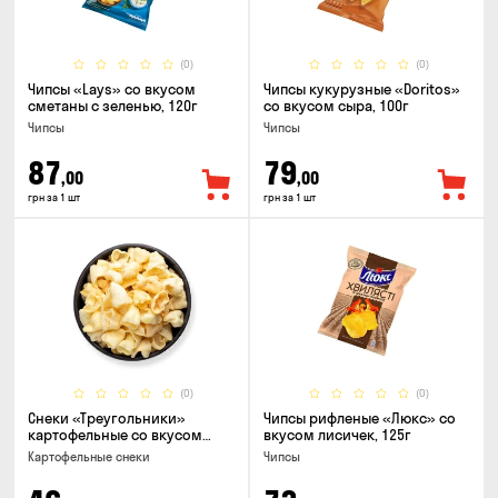
(0)
(0)
Чипсы «Lays» со вкусом
Чипсы кукурузные «Doritos»
сметаны с зеленью, 120г
со вкусом сыра, 100г
Чипсы
Чипсы
87
79
,00
,00
грн за 1 шт
грн за 1 шт
(0)
(0)
Снеки «Треугольники»
Чипсы рифленые «Люкс» со
картофельные со вкусом
вкусом лисичек, 125г
сметаны с луком
Картофельные снеки
Чипсы