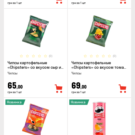
грн за 1 шт
грн за 1 шт
(0)
(0)
Чипсы картофельные
Чипсы картофельные
«Chipsters» со вкусом сыр и
«Chipsters» со вкусом томат
лук, 95г
спайси, 95г
Чипсы
Чипсы
65
69
,00
,00
грн за 1 шт
грн за 1 шт
Новинка
Новинка