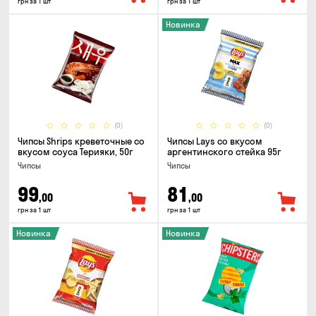
грн за 1 шт
грн за 1 шт
Новинка
(0)
(0)
Чипсы Shrips креветочные со
Чипсы Lays со вкусом
вкусом соуса Терияки, 50г
аргентинского стейка 95г
Чипсы
Чипсы
99
81
,00
,00
грн за 1 шт
грн за 1 шт
Новинка
Новинка