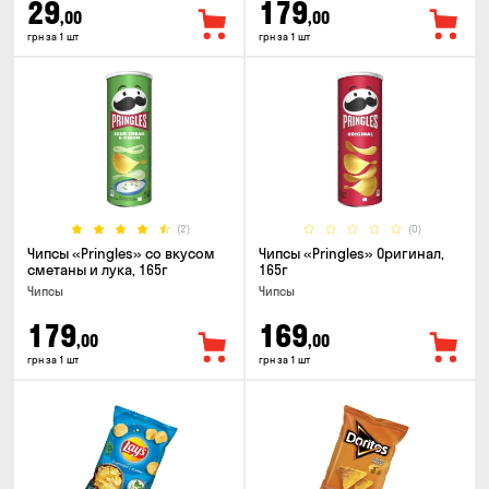
29
179
,00
,00
грн за 1 шт
грн за 1 шт
(2)
(0)
Чипсы «Pringles» со вкусом
Чипсы «Pringles» Оригинал,
сметаны и лука, 165г
165г
Чипсы
Чипсы
179
169
,00
,00
грн за 1 шт
грн за 1 шт