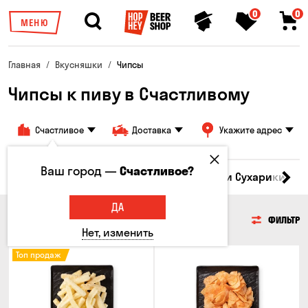
0
0
МЕНЮ
Главная
Вкусняшки
Чипсы
Чипсы к пиву в Счастливому
Счастливое
Доставка
Укажите адрес
Ваш город —
Счастливое?
Кукуруза
Семечки
Чипсы
Гренки и Сухарики
З
ДА
ЧИПСЫ
ФИЛЬТР
Нет, изменить
Топ продаж