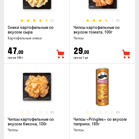
(1)
(2)
Снеки картофельные со
Чипсы картофельные со
вкусом сыра
вкусом томата, 100г
Картофельные снеки
Чипсы
47
29
,00
,00
грн за 100 г
грн за 1 шт
(0)
(0)
Чипсы картофельные со
Чипсы «Pringles» со вкусом
вкусом бекона, 100г
паприки, 165г
Чипсы
Чипсы