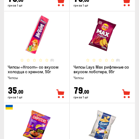
,00
,00
грн за 1 шт
грн за 1 шт
(0)
(0)
Чипсы «Hroom» со вкусом
Чипсы Lays Max рифленые со
холодца с хреном, 50г
вкусом лобстера, 95г
Чипсы
Чипсы
35
79
,00
,00
грн за 1 шт
грн за 1 шт