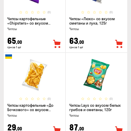
(0)
(0)
Чипсы картофельные
Чипсы «Люкс» со вкусом
«Chipsters» со вкусом
сметаны и лука, 125г
острый удон, 100г
Чипсы
Чипсы
65
63
,00
,00
грн за 1 шт
грн за 1 шт
(0)
(0)
Чипсы картофельные «До
Чипсы Lays со вкусом белых
Бочкового» со вкусом
грибов и сметаны, 120г
сметаны с зеленью, 100г
Чипсы
Чипсы
29
87
,00
,00