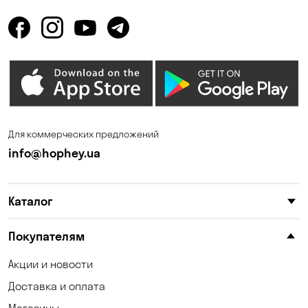
Горбаневка
Горенка
Горишние Плавни
Гостомель
Дмитровка
Днепр
Елизаветовка
Зазимье
Запорожье
Ирпень
Для коммерческих предложений
Калиновка
Каменные Потоки
info@hophey.ua
Каменское
Карнауховка
Каталог
Катериновка
Келеберда
Киев
Клинцы
Покупателям
Княжичи
Корсунцы
Акции и новости
Доставка и оплата
Котовка
Коцюбинское