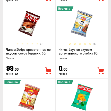
грн за 1 шт
грн за 1
Новинка
(0)
(0)
Чипсы Shrips креветочные со
Чипсы Lays со вкусом
вкусом соуса Терияки, 50г
аргентинского стейка 95г
Чипсы
Чипсы
99
0
,00
,00
грн за 1 шт
грн за 1
Новинка
Новинка