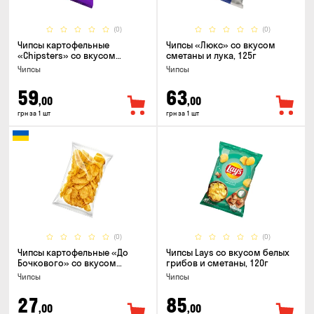
(0)
(0)
Чипсы картофельные
Чипсы «Люкс» со вкусом
«Chipsters» со вкусом
сметаны и лука, 125г
острый удон, 100г
Чипсы
Чипсы
59
63
,00
,00
грн за 1 шт
грн за 1 шт
(0)
(0)
Чипсы картофельные «До
Чипсы Lays со вкусом белых
Бочкового» со вкусом
грибов и сметаны, 120г
сметаны с зеленью, 100г
Чипсы
Чипсы
27
85
,00
,00