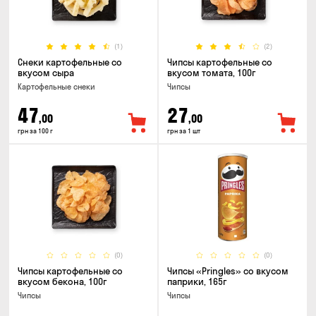
(1)
(2)
Снеки картофельные со
Чипсы картофельные со
вкусом сыра
вкусом томата, 100г
Картофельные снеки
Чипсы
47
27
,00
,00
грн за 100 г
грн за 1 шт
(0)
(0)
Чипсы картофельные со
Чипсы «Pringles» со вкусом
вкусом бекона, 100г
паприки, 165г
Чипсы
Чипсы