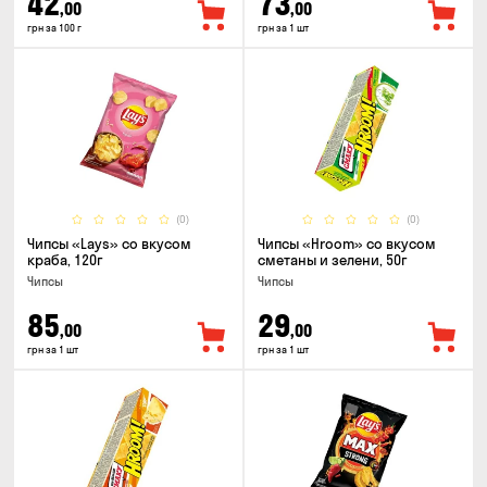
42
73
,00
,00
грн за 100 г
грн за 1 шт
(0)
(0)
Чипсы «Lays» со вкусом
Чипсы «Hroom» со вкусом
краба, 120г
сметаны и зелени, 50г
Чипсы
Чипсы
85
29
,00
,00
грн за 1 шт
грн за 1 шт