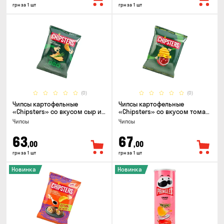
грн за 1 шт
грн за 1 шт
(0)
(0)
Чипсы картофельные
Чипсы картофельные
«Chipsters» со вкусом сыр и
«Chipsters» со вкусом томат
лук, 95г
спайси, 95г
Чипсы
Чипсы
63
67
,00
,00
грн за 1 шт
грн за 1 шт
Новинка
Новинка