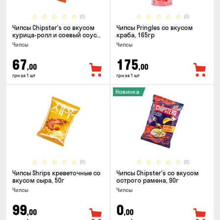
(0)
(0)
Чипсы Chipster's со вкусом
Чипсы Pringles со вкусом
курица-ролл и соевый соус
краба, 165гр
90г
Чипсы
Чипсы
67
175
,00
,00
грн за 1 шт
грн за 1 шт
Новинка
(0)
(0)
Чипсы Shrips креветочные со
Чипсы Chipster's со вкусом
вкусом сыра, 50г
острого рамена, 90г
Чипсы
Чипсы
99
0
,00
,00