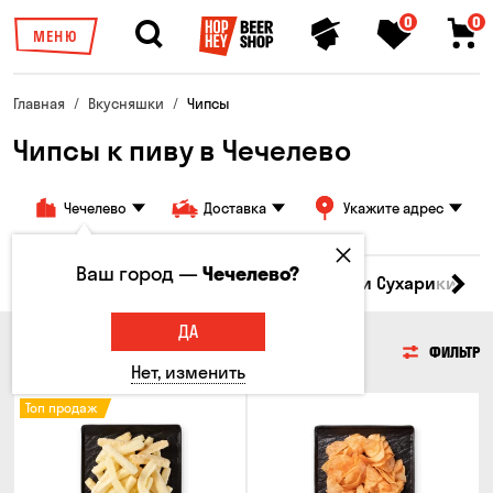
0
0
МЕНЮ
Главная
Вкусняшки
Чипсы
Чипсы к пиву в Чечелево
Чечелево
Доставка
Укажите адрес
Ваш город —
Чечелево?
Кукуруза
Семечки
Чипсы
Гренки и Сухарики
З
ДА
ЧИПСЫ
ФИЛЬТР
Нет, изменить
Топ продаж