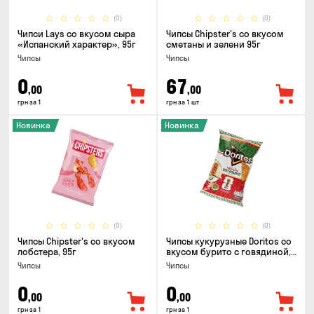
(0)
(0)
Чипси Lays со вкусом сыра
Чипсы Chipster's со вкусом
«Испанский характер», 95г
сметаны и зелени 95г
Чипсы
Чипсы
0
67
,00
,00
грн за 1
грн за 1 шт
Новинка
Новинка
(0)
(0)
Чипсы Chipster's со вкусом
Чипсы кукурузные Doritos со
лобстера, 95г
вкусом бурито с говядиной,
90г
Чипсы
Чипсы
0
0
,00
,00
грн за 1
грн за 1