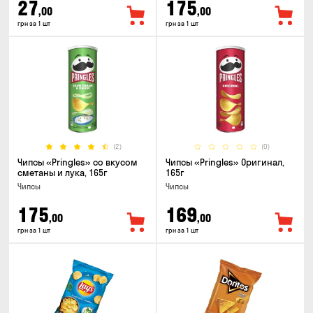
27
175
,00
,00
грн за 1 шт
грн за 1 шт
(2)
(0)
Чипсы «Pringles» со вкусом
Чипсы «Pringles» Оригинал,
сметаны и лука, 165г
165г
Чипсы
Чипсы
175
169
,00
,00
грн за 1 шт
грн за 1 шт