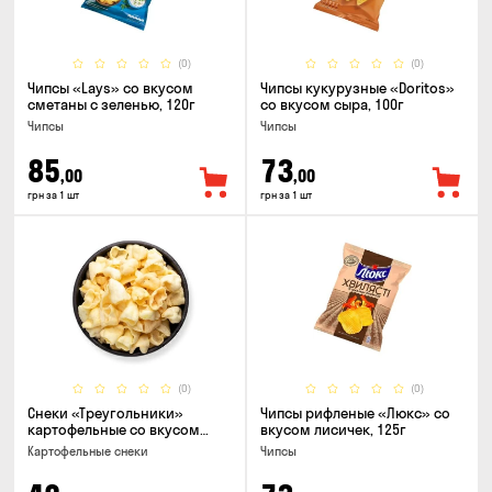
(0)
(0)
Чипсы «Lays» со вкусом
Чипсы кукурузные «Doritos»
сметаны с зеленью, 120г
со вкусом сыра, 100г
Чипсы
Чипсы
85
73
,00
,00
грн за 1 шт
грн за 1 шт
(0)
(0)
Снеки «Треугольники»
Чипсы рифленые «Люкс» со
картофельные со вкусом
вкусом лисичек, 125г
сметаны с луком
Картофельные снеки
Чипсы