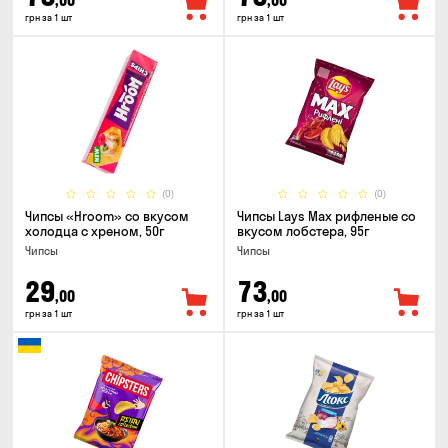
,00
,00
грн за 1 шт
грн за 1 шт
(0)
(0)
Чипсы «Hroom» со вкусом
Чипсы Lays Max рифленые со
холодца с хреном, 50г
вкусом лобстера, 95г
Чипсы
Чипсы
29
73
,00
,00
грн за 1 шт
грн за 1 шт