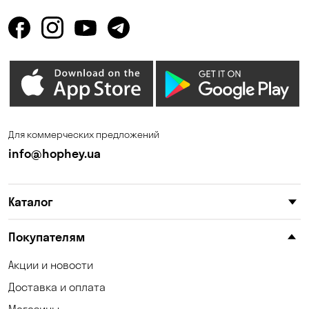
Горенка
Гостомель
Днепр
Елизаветовка
Зазимье
Запорожье
Ирпень
Калиновка
Каменные Потоки
Каменское
Для коммерческих предложений
Карнауховка
Катериновка
info@hophey.ua
Киев
Клинцы
Каталог
Княжичи
Корсунцы
Котовка
Коцюбинское
Покупателям
Красноселка
Кременчуг
Акции и новости
Доставка и оплата
Кривой Рог
Кривуши