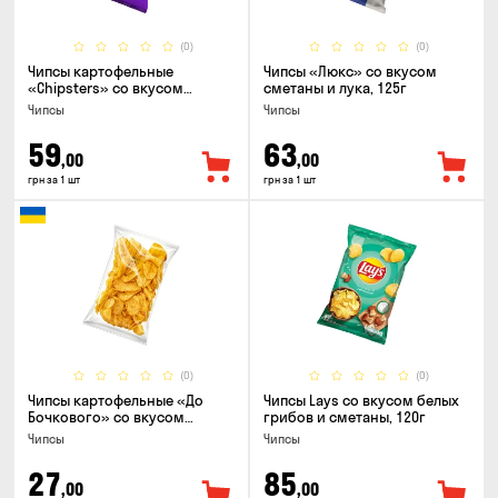
(0)
(0)
Чипсы картофельные
Чипсы «Люкс» со вкусом
«Chipsters» со вкусом
сметаны и лука, 125г
острый удон, 100г
Чипсы
Чипсы
59
63
,00
,00
грн за 1 шт
грн за 1 шт
(0)
(0)
Чипсы картофельные «До
Чипсы Lays со вкусом белых
Бочкового» со вкусом
грибов и сметаны, 120г
сметаны с зеленью, 100г
Чипсы
Чипсы
27
85
,00
,00