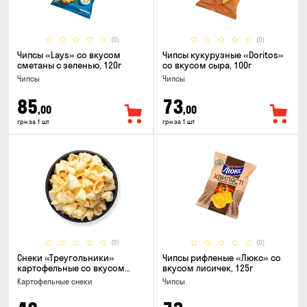
(0)
(0)
Чипсы «Lays» со вкусом
Чипсы кукурузные «Doritos»
сметаны с зеленью, 120г
со вкусом сыра, 100г
Чипсы
Чипсы
85
73
,00
,00
грн за 1 шт
грн за 1 шт
(0)
(0)
Снеки «Треугольники»
Чипсы рифленые «Люкс» со
картофельные со вкусом
вкусом лисичек, 125г
сметаны с луком
Картофельные снеки
Чипсы