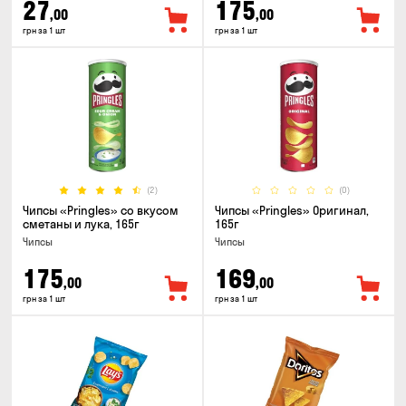
27
175
,00
,00
грн за 1 шт
грн за 1 шт
(2)
(0)
Чипсы «Pringles» со вкусом
Чипсы «Pringles» Оригинал,
сметаны и лука, 165г
165г
Чипсы
Чипсы
175
169
,00
,00
грн за 1 шт
грн за 1 шт