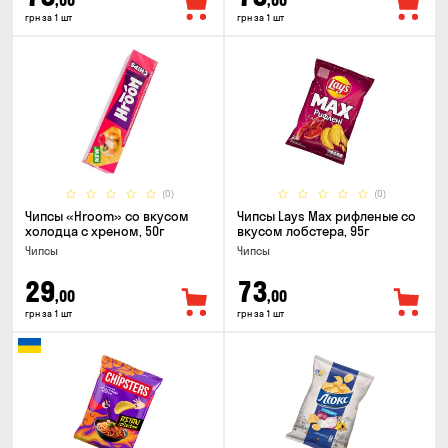
,00
,00
грн за 1 шт
грн за 1 шт
(0)
(0)
Чипсы «Hroom» со вкусом
Чипсы Lays Max рифленые со
холодца с хреном, 50г
вкусом лобстера, 95г
Чипсы
Чипсы
29
73
,00
,00
грн за 1 шт
грн за 1 шт