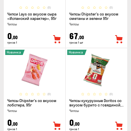
(0)
(0)
Чипси Lays со вкусом сыра
Чипсы Chipster's со вкусом
«Испанский характер», 95г
сметаны и зелени 95г
Чипсы
Чипсы
0
67
,00
,00
грн за 1
грн за 1 шт
Новинка
Новинка
(0)
(0)
Чипсы Chipster's со вкусом
Чипсы кукурузные Doritos со
лобстера, 95г
вкусом бурито с говядиной,
90г
Чипсы
Чипсы
0
0
,00
,00
грн за 1
грн за 1