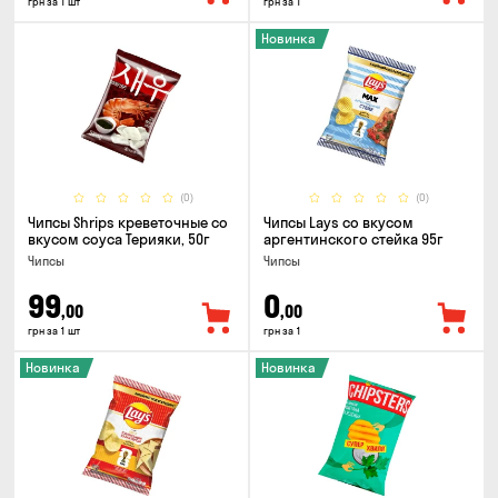
грн за 1 шт
грн за 1
Новинка
(0)
(0)
Чипсы Shrips креветочные со
Чипсы Lays со вкусом
вкусом соуса Терияки, 50г
аргентинского стейка 95г
Чипсы
Чипсы
99
0
,00
,00
грн за 1 шт
грн за 1
Новинка
Новинка