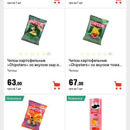
грн за 1 шт
грн за 1 шт
(0)
(0)
Чипсы картофельные
Чипсы картофельные
«Chipsters» со вкусом сыр и
«Chipsters» со вкусом томат
лук, 95г
спайси, 95г
Чипсы
Чипсы
63
67
,00
,00
грн за 1 шт
грн за 1 шт
Новинка
Новинка