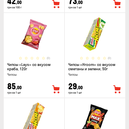
42
73
,00
,00
грн за 100 г
грн за 1 шт
(0)
(0)
Чипсы «Lays» со вкусом
Чипсы «Hroom» со вкусом
краба, 120г
сметаны и зелени, 50г
Чипсы
Чипсы
85
29
,00
,00
грн за 1 шт
грн за 1 шт