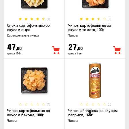
(1)
(2)
Снеки картофельные со
Чипсы картофельные со
вкусом сыра
вкусом томата, 100г
Картофельные снеки
Чипсы
47
27
,00
,00
грн за 100 г
грн за 1 шт
(0)
(0)
Чипсы картофельные со
Чипсы «Pringles» со вкусом
вкусом бекона, 100г
паприки, 165г
Чипсы
Чипсы