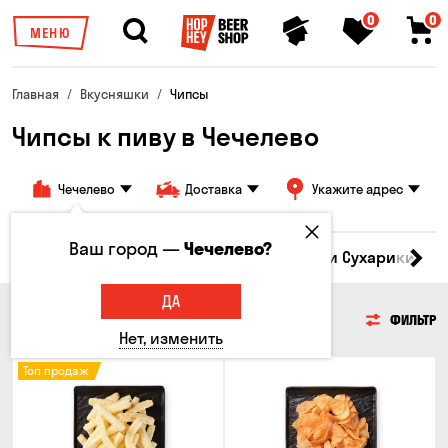
0
0
МЕНЮ
Главная
Вкусняшки
Чипсы
Чипсы к пиву в Чечелево
Чечелево
Доставка
Укажите адрес
Ваш город —
Чечелево?
Кукуруза
Семечки
Чипсы
Гренки и Сухарики
З
ДА
ЧИПСЫ
ФИЛЬТР
Нет, изменить
Топ продаж