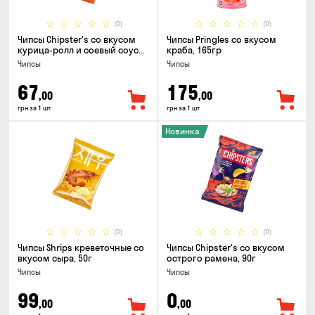
(0)
(0)
Чипсы Chipster's со вкусом
Чипсы Pringles со вкусом
курица-ролл и соевый соус
краба, 165гр
90г
Чипсы
Чипсы
67
175
,00
,00
грн за 1 шт
грн за 1 шт
Новинка
(0)
(0)
Чипсы Shrips креветочные со
Чипсы Chipster's со вкусом
вкусом сыра, 50г
острого рамена, 90г
Чипсы
Чипсы
99
0
,00
,00