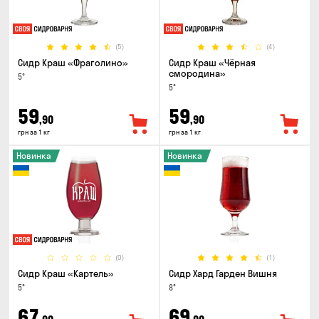
(5)
(4)
Сидр Краш «Фраголино»
Сидр Краш «Чёрная
смородина»
5°
5°
59
59
,90
,90
грн за 1 кг
грн за 1 кг
Новинка
Новинка
(0)
(1)
Сидр Краш «Картель»
Сидр Хард Гарден Вишня
5°
8°
67
69