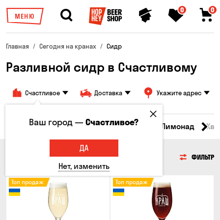
0
0
МЕНЮ
Главная
Сегодня на кранах
Сидр
Разливной сидр в Счастливому
Счастливое
Доставка
Укажите адрес
Ваш город —
Счастливое?
Все товары
Пиво
Сидр
Вино
Лимонад
Ква
ДА
СИДР
ФИЛЬТР
Нет, изменить
Топ продаж
Топ продаж