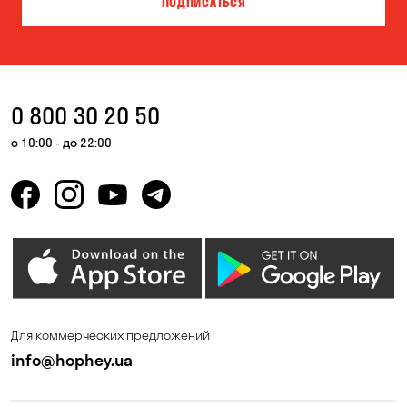
ПОДПИСАТЬСЯ
Власовка
Вольная Терешковка
Вольное
Ворзель
Вышгород
Гатное
0 800 30 20 50
Гнедин
Гора
с 10:00 - до 22:00
Горбаневка
Горенка
Горишние Плавни
Гостомель
Дмитровка
Днепр
Елизаветовка
Зазимье
Запорожье
Ирпень
Для коммерческих предложений
Калиновка
Каменные Потоки
info@hophey.ua
Каменское
Карнауховка