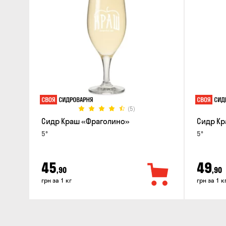
(5)
Сидр Краш «Фраголино»
Сидр Кр
5°
5°
45
49
,90
,90
грн за 1 кг
грн за 1 к