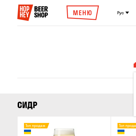
МЕНЮ
Рус
СИДР
Топ продаж
Топ прод