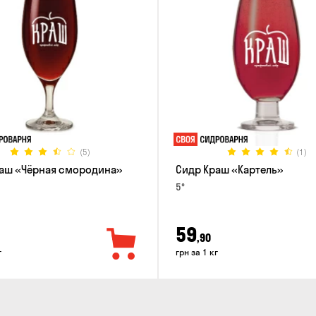
(5)
(1)
аш «Чёрная смородина»
Сидр Краш «Картель»
5°
59
,90
г
грн за 1 кг