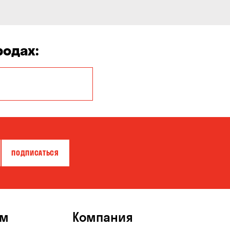
родах:
Белая Церковь
Бровары
Власовка
ПОДПИСАТЬСЯ
Гатное
Горишние Плавни
Зазимье
ям
Компания
Каменское