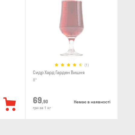
(1)
Сидр Хард Гарден Вишня
8°
69
,90
Немає в наявності
грн за 1 кг