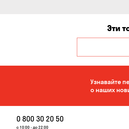
Эти т
Авангард
Белогородка
Буча
Узнавайте п
Вольная
о наших нов
Терешковка
Гнедин
Гостомель
0 800 30 20 50
Запорожье
с 10:00 - до 22:00