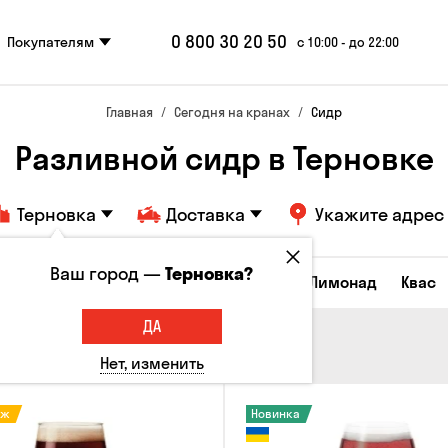
0 800 30 20 50
Покупателям
с 10:00 - до 22:00
Главная
Сегодня на кранах
Сидр
Разливной сидр в Терновке
Терновка
Доставка
Укажите адрес
Ваш город —
Терновка?
Все товары
Пиво
Сидр
Вино
Лимонад
Квас
ДА
Нет, изменить
аж
Новинка