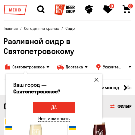
0
0
МЕНЮ
Главная
Сегодня на кранах
Сидр
Разливной сидр в
Святопетровскому
Святопетровское
Доставка
Укажите
адрес
Ваш город —
Все товары
Пиво
Сидр
Вино
Лимонад
Ква
Святопетровское?
СИДР
ФИЛЬТР
ДА
Нет, изменить
Топ продаж
Топ продаж