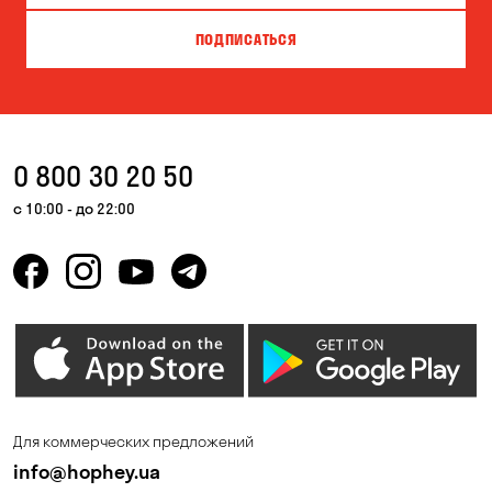
Вита-Почтовая
Вишневое
ПОДПИСАТЬСЯ
Власовка
Вольная Терешковка
Вольное
Ворзель
Вышгород
Гатное
0 800 30 20 50
Гнедин
Гора
с 10:00 - до 22:00
Горбаневка
Горенка
Горишние Плавни
Гостомель
Дмитровка
Днепр
Елизаветовка
Зазимье
Запорожье
Ирпень
Для коммерческих предложений
Калиновка
Каменные Потоки
info@hophey.ua