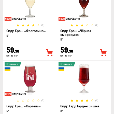
(5)
(4)
Сидр Краш «Фраголино»
Сидр Краш «Чёрная
смородина»
5°
5°
59
59
,90
,90
грн за 1 кг
грн за 1 кг
Новинка
Новинка
(0)
(1)
Сидр Краш «Картель»
Сидр Хард Гарден Вишня
5°
8°