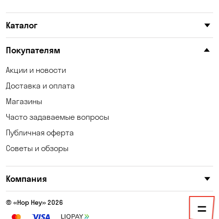
Каменское
Карнауховка
Каталог
Катериновка
Келеберда
Киев
Клинцы
Покупателям
Княжичи
Корсунцы
Акции и новости
Доставка и оплата
Котовка
Коцюбинское
Магазины
Кошары
Красноселка
Часто задаваемые вопросы
Кременчуг
Кривой Рог
Публичная оферта
Советы и обзоры
Кривуши
Кропивницкий
Крюковщина
Кулеши
Компания
Кушугум
Лески
© «Hop Hey» 2026
Лесники
Лозоватка