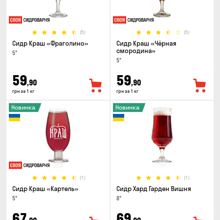
(5)
(5)
Сидр Краш «Фраголино»
Сидр Краш «Чёрная
смородина»
5°
5°
59
59
,90
,90
грн за 1 кг
грн за 1 кг
Новинка
Новинка
(1)
(1)
Сидр Краш «Картель»
Сидр Хард Гарден Вишня
5°
8°
67
69