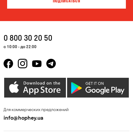
ПОДПИСАТЬСЯ
Власовка
Вольная Терешковка
Вольное
Ворзель
Вышгород
Гатное
0 800 30 20 50
Гнедин
Гора
с 10:00 - до 22:00
Горбаневка
Горенка
Горишние Плавни
Гостомель
Дмитровка
Днепр
Елизаветовка
Зазимье
Запорожье
Ирпень
Для коммерческих предложений
Калиновка
Каменные Потоки
info@hophey.ua
Каменское
Карнауховка