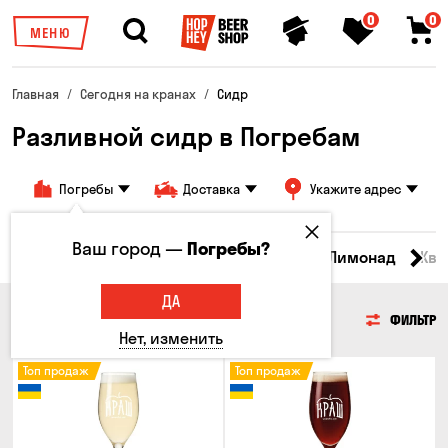
0
0
МЕНЮ
Главная
Сегодня на кранах
Сидр
Разливной сидр в Погребам
Погребы
Доставка
Укажите адрес
Ваш город —
Погребы?
Все товары
Пиво
Сидр
Вино
Лимонад
Ква
ДА
СИДР
ФИЛЬТР
Нет, изменить
Топ продаж
Топ продаж