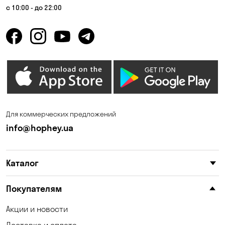
Гора
Горбаневка
с 10:00 - до 22:00
Горенка
Горишние Плавни
Гостомель
Дмитровка
Днепр
Елизаветовка
Зазимье
Запорожье
Ирпень
Калиновка
Для коммерческих предложений
Каменные Потоки
Каменское
info@hophey.ua
Карнауховка
Катериновка
Каталог
Келеберда
Киев
Клинцы
Княжичи
Покупателям
Корсунцы
Котовка
Акции и новости