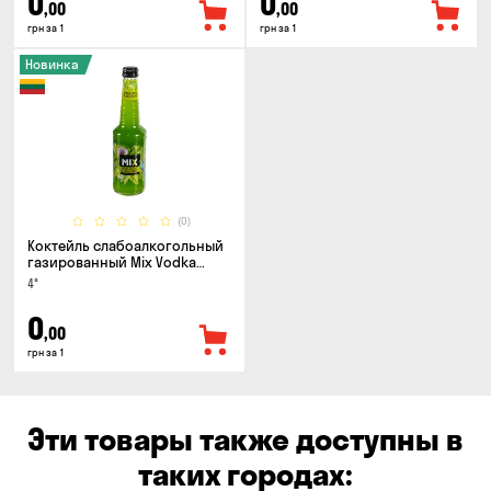
0
0
,00
,00
грн за 1
грн за 1
Новинка
(0)
Коктейль слабоалкогольный
газированный Mix Vodka
Cactus and Green Apple 0.33л
4°
0
,00
грн за 1
Эти товары также доступны в
таких городах: