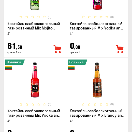
(0)
(0)
Коктейль слабоалкогольный
Коктейль слабоалкогольный
газированный Mix Mojito
газированный Mix Vodka and
0.33л
Wild Berry 0.33л
4°
4°
61
0
,50
,00
грн за 1 шт
грн за 1
Новинка
Новинка
(0)
(0)
Коктейль слабоалкогольный
Коктейль слабоалкогольный
газированный Mix Vodka and
газированный Mix Brandy and
Watermelon 0.33л
Cola 0.33л
4°
4°