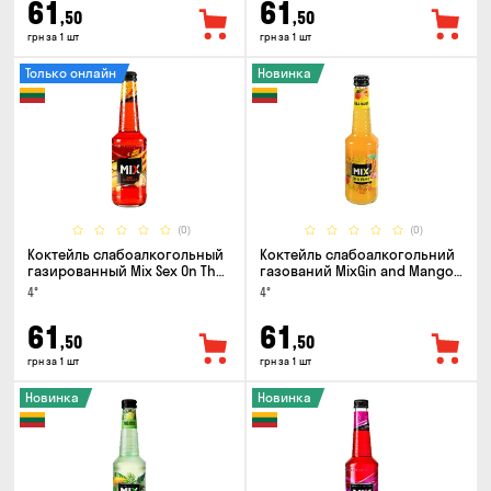
61
61
,50
,50
грн за 1 шт
грн за 1 шт
Только онлайн
Новинка
(0)
(0)
Коктейль слабоалкогольный
Коктейль слабоалкогольний
газированный Mix Sex On The
газований MixGin and Mango
Beach 0.33л
0.33л
4°
4°
61
61
,50
,50
грн за 1 шт
грн за 1 шт
Новинка
Новинка