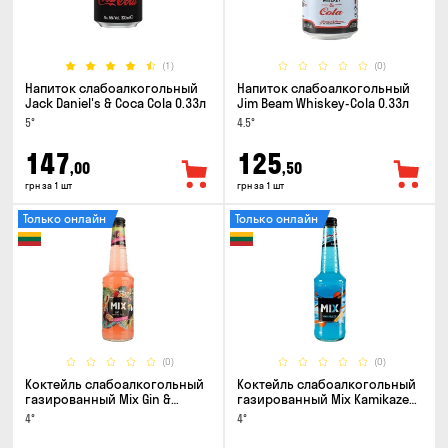
(1)
(0)
Напиток слабоалкогольный
Напиток слабоалкогольный
Jack Daniel's & Coca Cola 0.33л
Jim Beam Whiskey-Cola 0.33л
5°
4.5°
147
125
,00
,50
грн за 1 шт
грн за 1 шт
Только онлайн
Только онлайн
(0)
(0)
Коктейль слабоалкогольный
Коктейль слабоалкогольный
газированный Mix Gin &
газированный Mix Kamikaze
Passion fruit 0.33л
0.33л
4°
4°