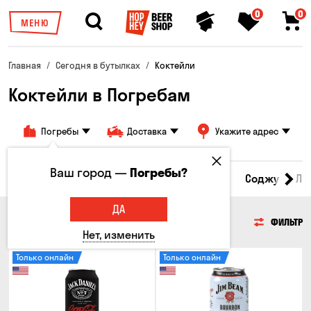
0
0
МЕНЮ
Главная
Сегодня в бутылках
Коктейли
Коктейли в Погребам
Погребы
Доставка
Укажите адрес
Ваш город —
Погребы?
Сидр
Вино
Виски
Коктейли
Водка
Соджу
Ли
ДА
КОКТЕЙЛИ
ФИЛЬТР
Нет, изменить
Только онлайн
Только онлайн