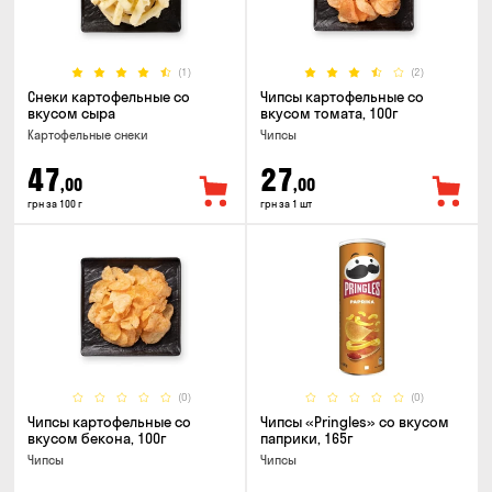
(1)
(2)
Снеки картофельные со
Чипсы картофельные со
вкусом сыра
вкусом томата, 100г
Картофельные снеки
Чипсы
47
27
,00
,00
грн за 100 г
грн за 1 шт
(0)
(0)
Чипсы картофельные со
Чипсы «Pringles» со вкусом
вкусом бекона, 100г
паприки, 165г
Чипсы
Чипсы