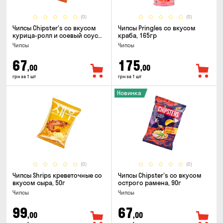
(0)
(0)
Чипсы Chipster's со вкусом
Чипсы Pringles со вкусом
курица-ролл и соевый соус
краба, 165гр
90г
Чипсы
Чипсы
67
175
,00
,00
грн за 1 шт
грн за 1 шт
Новинка
(0)
(0)
Чипсы Shrips креветочные со
Чипсы Chipster's со вкусом
вкусом сыра, 50г
острого рамена, 90г
Чипсы
Чипсы
99
67
,00
,00