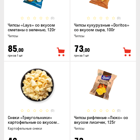
(0)
(0)
Чипсы «Lays» со вкусом
Чипсы кукурузные «Doritos»
сметаны с зеленью, 120г
со вкусом сыра, 100г
Чипсы
Чипсы
85
73
,00
,00
грн за 1 шт
грн за 1 шт
(0)
(0)
Снеки «Треугольники»
Чипсы рифленые «Люкс» со
картофельные со вкусом
вкусом лисичек, 125г
сметаны с луком
Картофельные снеки
Чипсы