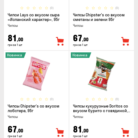
(0)
(0)
Чипси Lays со вкусом сыра
Чипсы Chipster's со вкусом
«Испанский характер», 95г
сметаны и зелени 95г
Чипсы
Чипсы
81
67
,00
,00
грн за 1 шт
грн за 1 шт
Новинка
Новинка
(0)
(0)
Чипсы Chipster's со вкусом
Чипсы кукурузные Doritos со
лобстера, 95г
вкусом бурито с говядиной,
90г
Чипсы
Чипсы
67
81
,00
,00
грн за 1 шт
грн за 1 шт