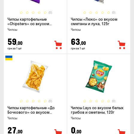
(0)
(0)
Чипсы картофельные
Чипсы «Люкс» со вкусом
«Chipsters» со вкусом
сметаны и лука, 125г
острый удон, 100г
Чипсы
Чипсы
59
63
,00
,00
грн за 1 шт
грн за 1 шт
(0)
(0)
Чипсы картофельные «До
Чипсы Lays со вкусом белых
Бочкового» со вкусом
грибов и сметаны, 120г
сметаны с зеленью, 100г
Чипсы
Чипсы
27
0
,00
,00