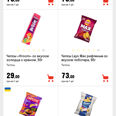
,00
,00
грн за 1 шт
грн за 1 шт
(0)
(0)
Чипсы «Hroom» со вкусом
Чипсы Lays Max рифленые со
холодца с хреном, 50г
вкусом лобстера, 95г
Чипсы
Чипсы
29
73
,00
,00
грн за 1 шт
грн за 1 шт