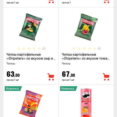
грн за 1 шт
грн за 1
(0)
(0)
Чипсы картофельные
Чипсы картофельные
«Chipsters» со вкусом сыр и
«Chipsters» со вкусом томат
лук, 95г
спайси, 95г
Чипсы
Чипсы
63
67
,00
,00
грн за 1 шт
грн за 1 шт
Новинка
Новинка