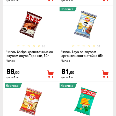
грн за 1 шт
грн за 1 шт
Новинка
(0)
(0)
Чипсы Shrips креветочные со
Чипсы Lays со вкусом
вкусом соуса Терияки, 50г
аргентинского стейка 95г
Чипсы
Чипсы
99
81
,00
,00
грн за 1 шт
грн за 1 шт
Новинка
Новинка