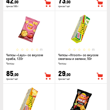
42
73
,00
,00
грн за 100 г
грн за 1 шт
(0)
(0)
Чипсы «Lays» со вкусом
Чипсы «Hroom» со вкусом
краба, 120г
сметаны и зелени, 50г
Чипсы
Чипсы
85
29
,00
,00
грн за 1 шт
грн за 1 шт