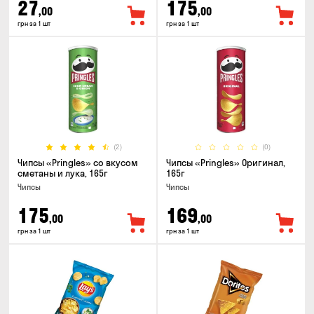
27
175
,00
,00
грн за 1 шт
грн за 1 шт
(2)
(0)
Чипсы «Pringles» со вкусом
Чипсы «Pringles» Оригинал,
сметаны и лука, 165г
165г
Чипсы
Чипсы
175
169
,00
,00
грн за 1 шт
грн за 1 шт