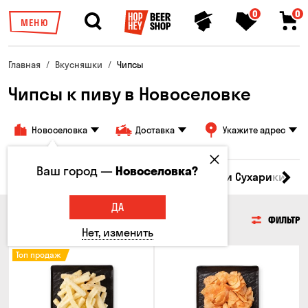
0
0
МЕНЮ
Главная
Вкусняшки
Чипсы
Чипсы к пиву в Новоселовке
Новоселовка
Доставка
Укажите адрес
Ваш город —
Новоселовка?
Кукуруза
Семечки
Чипсы
Гренки и Сухарики
З
ДА
ЧИПСЫ
ФИЛЬТР
Нет, изменить
Топ продаж