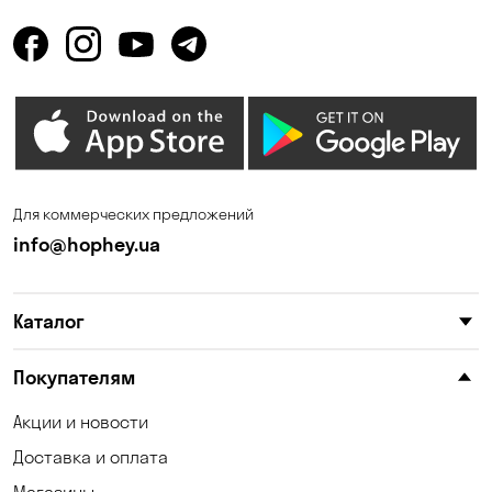
Горбаневка
Горенка
Горишние Плавни
Гостомель
Дмитровка
Днепр
Елизаветовка
Зазимье
Запорожье
Ирпень
Для коммерческих предложений
Калиновка
Каменные Потоки
info@hophey.ua
Каменское
Карнауховка
Каталог
Катериновка
Келеберда
Киев
Клинцы
Покупателям
Княжичи
Корсунцы
Акции и новости
Доставка и оплата
Котовка
Коцюбинское