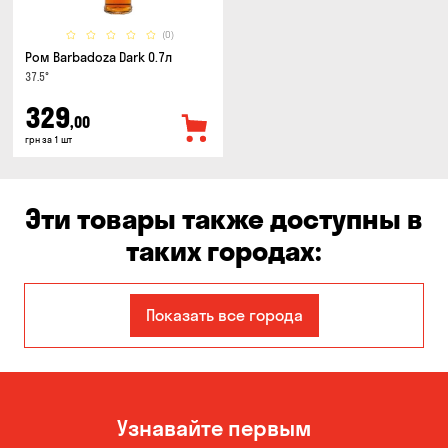
(0)
Ром Barbadoza Dark 0.7л
37.5°
329
,00
грн за 1 шт
Эти товары также доступны в
таких городах:
Александровка
Днепр
Показать все города
Запорожье
Каменское
Киев
Кропивницкий
Узнавайте первым
Николаев
Одесса