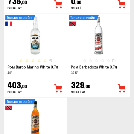
736
0
,00
,00
грн за 1 шт
грн за 1
Только онлайн
Только онлайн
(0)
(0)
Ром Barco Marino White 0.7л
Ром Barbadoza White 0.7л
40°
37.5°
403
329
,00
,00
грн за 1 шт
грн за 1 шт
Только онлайн