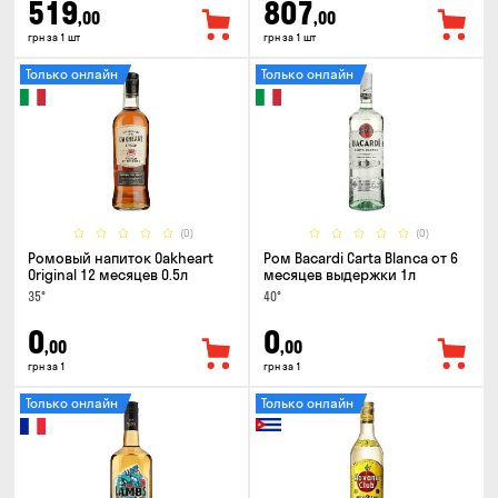
519
807
,00
,00
грн за 1 шт
грн за 1 шт
Только онлайн
Только онлайн
(0)
(0)
Ромовый напиток Oakheart
Ром Bacardi Carta Blanca от 6
Original 12 месяцев 0.5л
месяцев выдержки 1л
35°
40°
0
0
,00
,00
грн за 1
грн за 1
Только онлайн
Только онлайн