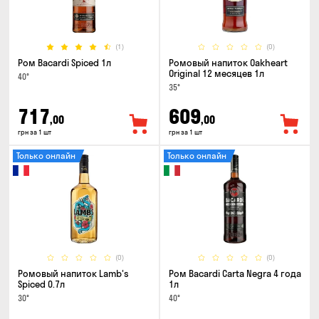
(1)
(0)
Ром Bacardi Spiced 1л
Ромовый напиток Oakheart
Original 12 месяцев 1л
40°
35°
717
609
,00
,00
грн за 1 шт
грн за 1 шт
Только онлайн
Только онлайн
(0)
(0)
Ромовый напиток Lamb's
Ром Bacardi Carta Negra 4 года
Spiced 0.7л
1л
30°
40°