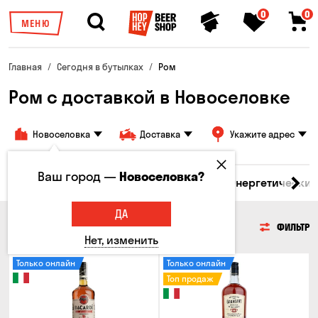
0
0
МЕНЮ
Главная
Сегодня в бутылках
Ром
Ром с доставкой в Новоселовке
Новоселовка
Доставка
Укажите адрес
Ваш город —
Новоселовка?
бренди
Джин
Текила
Ром
Вода
Энергетические
ДА
РОМ
ФИЛЬТР
Нет, изменить
Только онлайн
Только онлайн
Топ продаж