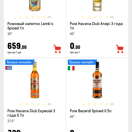
(0)
(0)
Ромовый напиток Lamb's
Ром Havana Club Anejo 3 года
Spiced 1л
1л
30°
40°
659
0
,00
,00
грн за 1 шт
грн за 1
Только онлайн
Только онлайн
(0)
(0)
Ром Havana Club Especial 3
Ром Bacardi Spiced 0.5л
года 0.7л
40°
37.5°