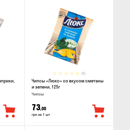
(0)
априки,
Чипсы «Люкс» со вкусом сметаны
и зелени, 125г
Чипсы
73
,00
грн за 1 шт