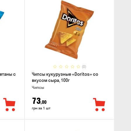
(0)
етаны с
Чипсы кукурузные «Doritos» со
вкусом сыра, 100г
Чипсы
73
,00
грн за 1 шт