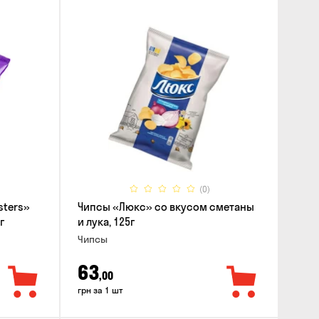
(0)
sters»
Чипсы «Люкс» со вкусом сметаны
г
и лука, 125г
Чипсы
63
,00
грн за 1 шт