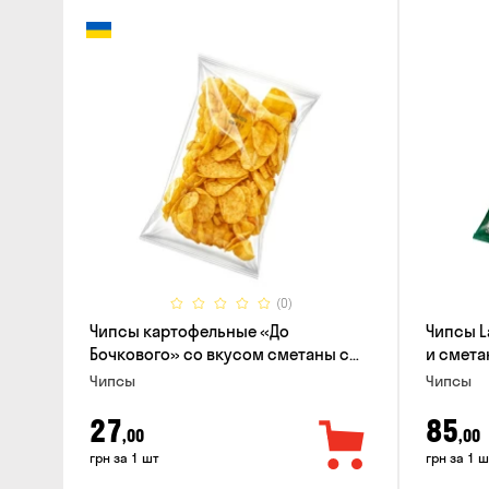
(0)
Чипсы картофельные «До
Чипсы L
Бочкового» со вкусом сметаны с
и смета
зеленью, 100г
Чипсы
Чипсы
27
85
,00
,00
грн за 1 шт
грн за 1 ш