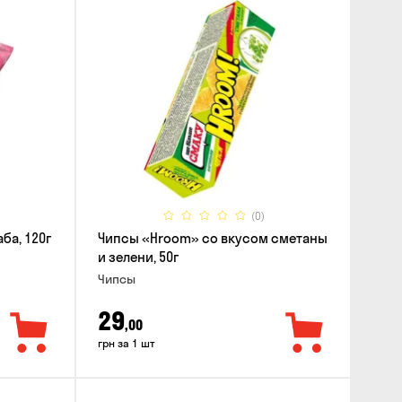
(0)
ба, 120г
Чипсы «Hroom» со вкусом сметаны
и зелени, 50г
Чипсы
29
,00
грн за 1 шт