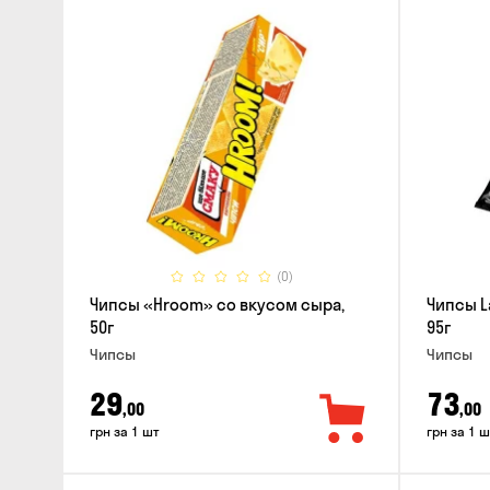
(0)
Чипсы «Hroom» со вкусом сыра,
Чипсы L
50г
95г
Чипсы
Чипсы
29
73
,00
,00
грн за 1 шт
грн за 1 ш