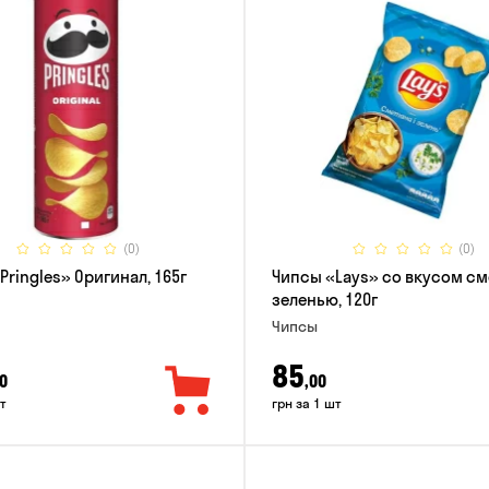
(0)
(0)
Pringles» Оригинал, 165г
Чипсы «Lays» со вкусом см
зеленью, 120г
Чипсы
85
0
,00
т
грн за 1 шт