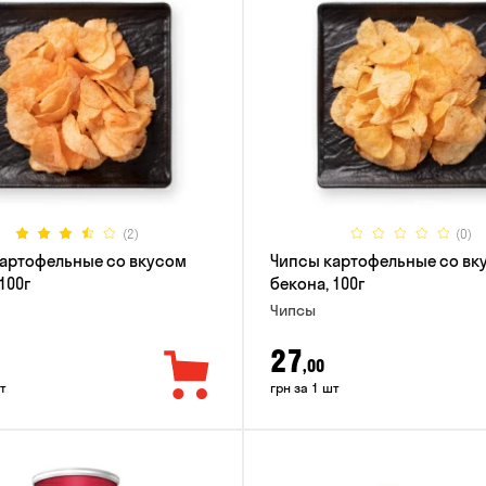
(2)
(0)
артофельные со вкусом
Чипсы картофельные со вк
100г
бекона, 100г
Чипсы
27
,00
т
грн за 1 шт