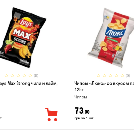
(0)
(0)
ays Max Strong чили и лайм,
Чипсы «Люкс» со вкусом п
125г
Чипсы
73
,00
т
грн за 1 шт