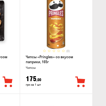
(0)
усом
Чипсы «Pringles» со вкусом
паприки, 165г
Чипсы
175
,00
грн за 1 шт