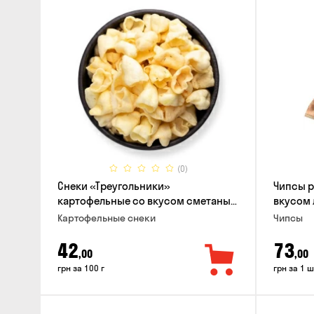
(0)
Снеки «Треугольники»
Чипсы 
картофельные со вкусом сметаны
вкусом 
с луком
Картофельные снеки
Чипсы
42
73
,00
,00
грн за 100 г
грн за 1 ш