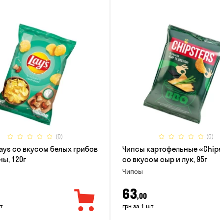
(0)
(0)
ays со вкусом белых грибов
Чипсы картофельные «Chip
ны, 120г
со вкусом сыр и лук, 95г
Чипсы
63
,00
т
грн за 1 шт