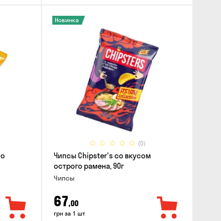
Новинка
(0)
со
Чипсы Chipster's со вкусом
острого рамена, 90г
Чипсы
67
,00
грн за 1 шт