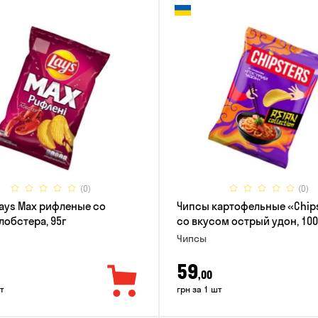
(0)
(0)
ays Max рифленые со
Чипсы картофельные «Chip
лобстера, 95г
со вкусом острый удон, 100
Чипсы
59
,00
т
грн за 1 шт