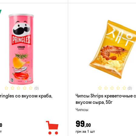
(0)
(0)
ringles со вкусом краба,
Чипсы Shrips креветочные 
вкусом сыра, 50г
Чипсы
99
0
,00
т
грн за 1 шт