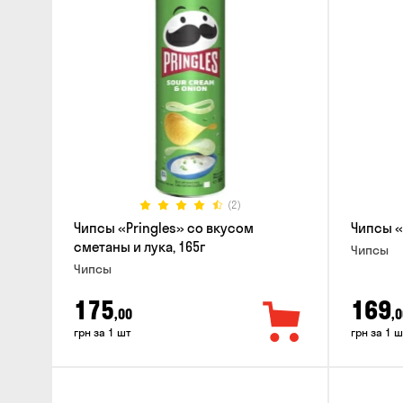
(2)
Чипсы «Pringles» со вкусом
Чипсы «
сметаны и лука, 165г
Чипсы
Чипсы
175
169
,00
,0
грн за 1 шт
грн за 1 ш