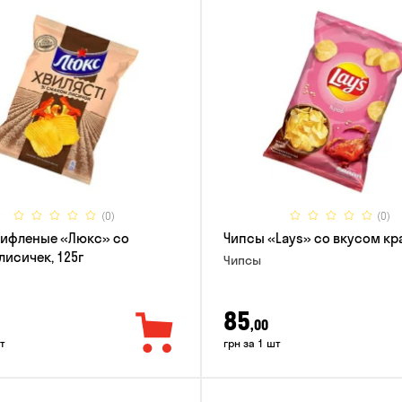
(0)
(0)
рифленые «Люкс» со
Чипсы «Lays» со вкусом кра
лисичек, 125г
Чипсы
85
,00
т
грн за 1 шт