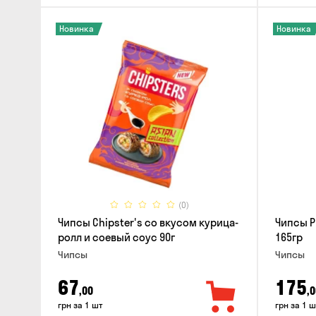
Новинка
Новинка
(0)
Чипсы Chipster's со вкусом курица-
Чипсы P
ролл и соевый соус 90г
165гр
Чипсы
Чипсы
67
175
,00
,0
грн за 1 шт
грн за 1 ш