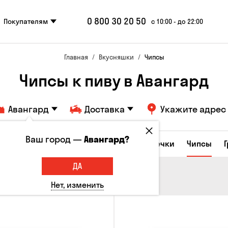
0 800 30 20 50
Покупателям
с 10:00 - до 22:00
Главная
Вкусняшки
Чипсы
Чипсы к пиву в Авангард
Авангард
Доставка
Укажите адрес
Ваш город —
Авангард?
е закуски
Орешки
Кукуруза
Семечки
Чипсы
ДА
Нет, изменить