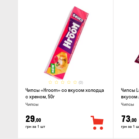
(0)
Чипсы «Hroom» со вкусом холодца
Чипсы L
с хреном, 50г
вкусом 
Чипсы
Чипсы
29
73
,00
,00
грн за 1 шт
грн за 1 ш