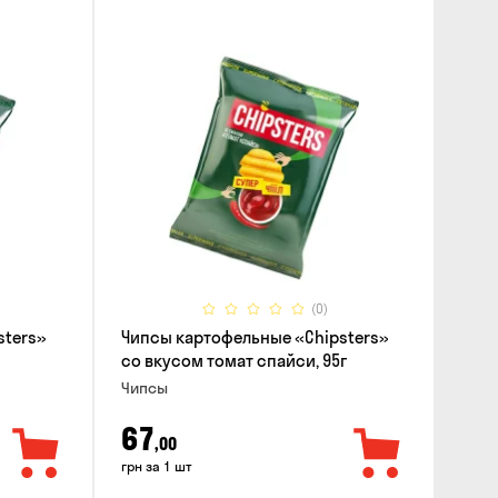
(0)
sters»
Чипсы картофельные «Chipsters»
со вкусом томат спайси, 95г
Чипсы
67
,00
грн за 1 шт