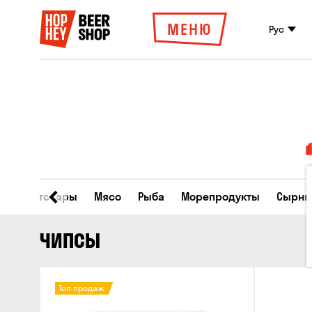
МЕНЮ
Рус
Все товары
Мясо
Рыба
Морепродукты
Сырны
ЧИПСЫ
Топ продаж