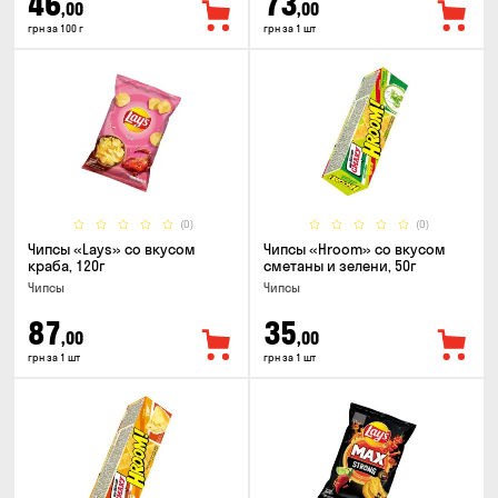
46
73
,00
,00
грн за 100 г
грн за 1 шт
(0)
(0)
Чипсы «Lays» со вкусом
Чипсы «Hroom» со вкусом
краба, 120г
сметаны и зелени, 50г
Чипсы
Чипсы
87
35
,00
,00
грн за 1 шт
грн за 1 шт