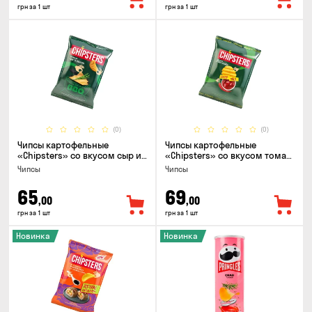
грн за 1 шт
грн за 1 шт
(0)
(0)
Чипсы картофельные
Чипсы картофельные
«Chipsters» со вкусом сыр и
«Chipsters» со вкусом томат
лук, 95г
спайси, 95г
Чипсы
Чипсы
65
69
,00
,00
грн за 1 шт
грн за 1 шт
Новинка
Новинка