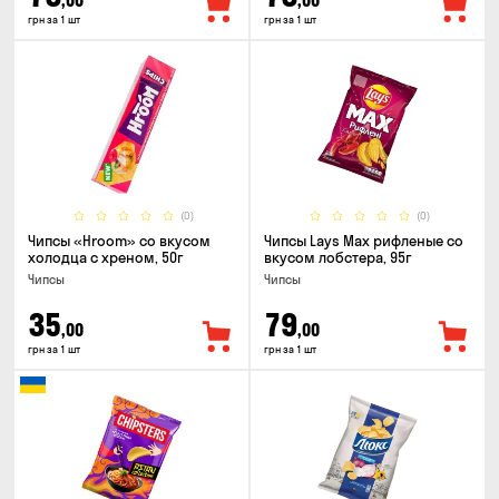
,00
,00
грн за 1 шт
грн за 1 шт
(0)
(0)
Чипсы «Hroom» со вкусом
Чипсы Lays Max рифленые со
холодца с хреном, 50г
вкусом лобстера, 95г
Чипсы
Чипсы
35
79
,00
,00
грн за 1 шт
грн за 1 шт