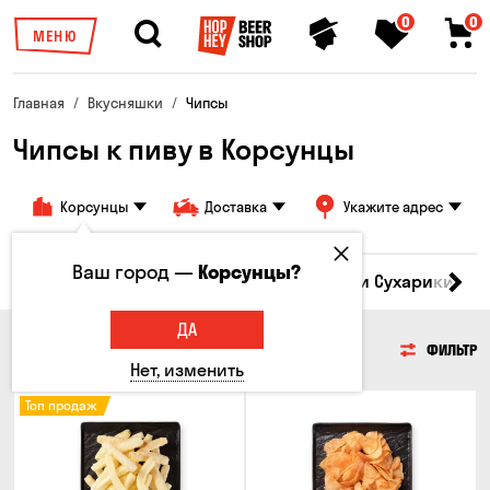
0
0
МЕНЮ
Главная
Вкусняшки
Чипсы
Чипсы к пиву в Корсунцы
Корсунцы
Доставка
Укажите адрес
Ваш город —
Корсунцы?
Кукуруза
Семечки
Чипсы
Гренки и Сухарики
З
ДА
ЧИПСЫ
ФИЛЬТР
Нет, изменить
Топ продаж