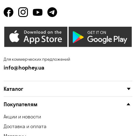
Горбаневка
Горенка
Горишние Плавни
Гостомель
Дмитровка
Днепр
Елизаветовка
Зазимье
Запорожье
Ирпень
Для коммерческих предложений
Калиновка
Каменные Потоки
info@hophey.ua
Каменское
Карнауховка
Каталог
Катериновка
Келеберда
Киев
Клинцы
Покупателям
Княжичи
Котовка
Акции и новости
Доставка и оплата
Коцюбинское
Кошары