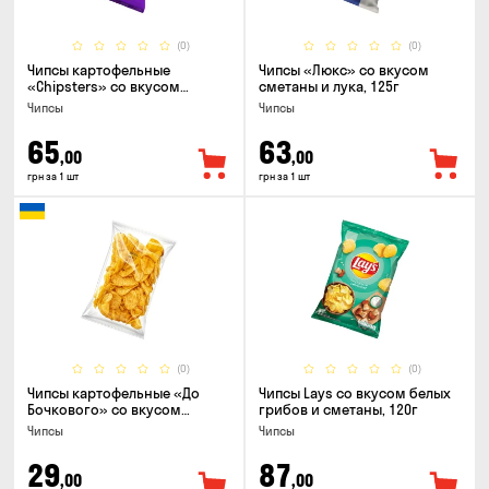
(0)
(0)
Чипсы картофельные
Чипсы «Люкс» со вкусом
«Chipsters» со вкусом
сметаны и лука, 125г
острый удон, 100г
Чипсы
Чипсы
65
63
,00
,00
грн за 1 шт
грн за 1 шт
(0)
(0)
Чипсы картофельные «До
Чипсы Lays со вкусом белых
Бочкового» со вкусом
грибов и сметаны, 120г
сметаны с зеленью, 100г
Чипсы
Чипсы
29
87
,00
,00