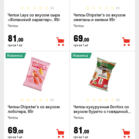
(0)
(0)
Чипси Lays со вкусом сыра
Чипсы Chipster's со вкусом
«Испанский характер», 95г
сметаны и зелени 95г
Чипсы
Чипсы
81
69
,00
,00
грн за 1 шт
грн за 1 шт
Новинка
Новинка
(0)
(0)
Чипсы Chipster's со вкусом
Чипсы кукурузные Doritos со
лобстера, 95г
вкусом бурито с говядиной,
90г
Чипсы
Чипсы
69
81
,00
,00
грн за 1 шт
грн за 1 шт