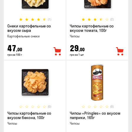
(1)
(2)
Снеки картофельные со
Чипсы картофельные со
вкусом сыра
вкусом томата, 100г
Картофельные снеки
Чипсы
47
29
,00
,00
грн за 100 г
грн за 1 шт
(0)
(0)
Чипсы картофельные со
Чипсы «Pringles» со вкусом
вкусом бекона, 100г
паприки, 165г
Чипсы
Чипсы