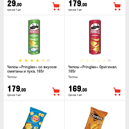
29
179
,00
,00
грн за 1 шт
грн за 1 шт
(2)
(0)
Чипсы «Pringles» со вкусом
Чипсы «Pringles» Оригинал,
сметаны и лука, 165г
165г
Чипсы
Чипсы
179
169
,00
,00
грн за 1 шт
грн за 1 шт