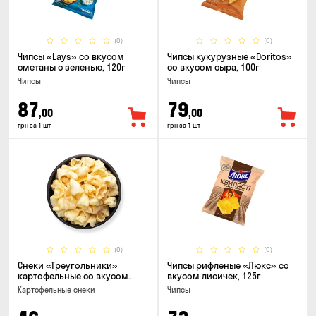
(0)
(0)
Чипсы «Lays» со вкусом
Чипсы кукурузные «Doritos»
сметаны с зеленью, 120г
со вкусом сыра, 100г
Чипсы
Чипсы
87
79
,00
,00
грн за 1 шт
грн за 1 шт
(0)
(0)
Снеки «Треугольники»
Чипсы рифленые «Люкс» со
картофельные со вкусом
вкусом лисичек, 125г
сметаны с луком
Картофельные снеки
Чипсы