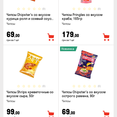
(0)
(0)
Чипсы Chipster's со вкусом
Чипсы Pringles со вкусом
курица-ролл и соевый соус
краба, 165гр
90г
Чипсы
Чипсы
69
179
,00
,00
грн за 1 шт
грн за 1 шт
Новинка
(0)
(0)
Чипсы Shrips креветочные со
Чипсы Chipster's со вкусом
вкусом сыра, 50г
острого рамена, 90г
Чипсы
Чипсы
99
69
,00
,00