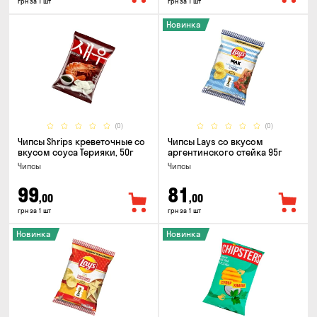
грн за 1 шт
грн за 1 шт
Новинка
(0)
(0)
Чипсы Shrips креветочные со
Чипсы Lays со вкусом
вкусом соуса Терияки, 50г
аргентинского стейка 95г
Чипсы
Чипсы
99
81
,00
,00
грн за 1 шт
грн за 1 шт
Новинка
Новинка