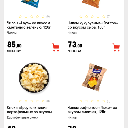
(0)
(0)
Чипсы «Lays» со вкусом
Чипсы кукурузные «Doritos»
сметаны с зеленью, 120г
со вкусом сыра, 100г
Чипсы
Чипсы
85
73
,00
,00
грн за 1 шт
грн за 1 шт
(0)
(0)
Снеки «Треугольники»
Чипсы рифленые «Люкс» со
картофельные со вкусом
вкусом лисичек, 125г
сметаны с луком
Картофельные снеки
Чипсы