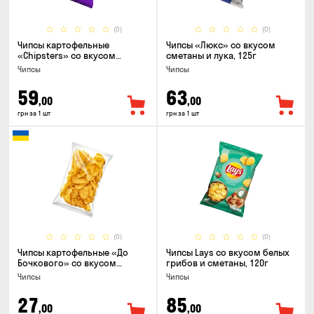
(0)
(0)
Чипсы картофельные
Чипсы «Люкс» со вкусом
«Chipsters» со вкусом
сметаны и лука, 125г
острый удон, 100г
Чипсы
Чипсы
59
63
,00
,00
грн за 1 шт
грн за 1 шт
(0)
(0)
Чипсы картофельные «До
Чипсы Lays со вкусом белых
Бочкового» со вкусом
грибов и сметаны, 120г
сметаны с зеленью, 100г
Чипсы
Чипсы
27
85
,00
,00