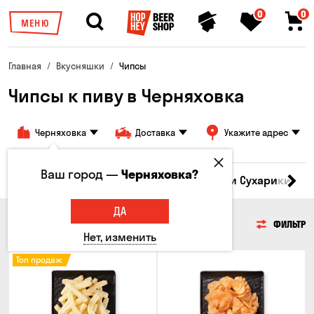
0
0
МЕНЮ
Главная
Вкусняшки
Чипсы
Чипсы к пиву в Черняховка
Черняховка
Доставка
Укажите адрес
Ваш город —
Черняховка?
Кукуруза
Семечки
Чипсы
Гренки и Сухарики
З
ДА
ЧИПСЫ
ФИЛЬТР
Нет, изменить
Топ продаж