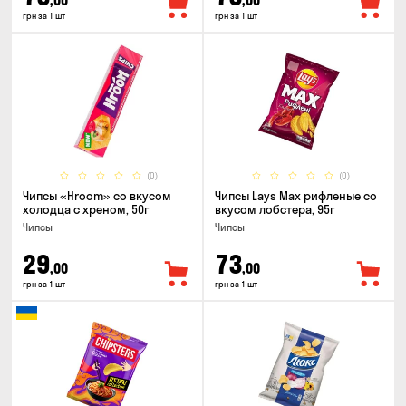
,00
,00
грн за 1 шт
грн за 1 шт
(0)
(0)
Чипсы «Hroom» со вкусом
Чипсы Lays Max рифленые со
холодца с хреном, 50г
вкусом лобстера, 95г
Чипсы
Чипсы
29
73
,00
,00
грн за 1 шт
грн за 1 шт