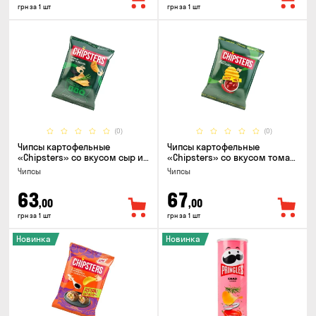
грн за 1 шт
грн за 1 шт
(0)
(0)
Чипсы картофельные
Чипсы картофельные
«Chipsters» со вкусом сыр и
«Chipsters» со вкусом томат
лук, 95г
спайси, 95г
Чипсы
Чипсы
63
67
,00
,00
грн за 1 шт
грн за 1 шт
Новинка
Новинка