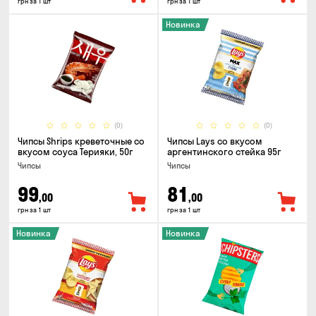
грн за 1 шт
грн за 1 шт
Новинка
(0)
(0)
Чипсы Shrips креветочные со
Чипсы Lays со вкусом
вкусом соуса Терияки, 50г
аргентинского стейка 95г
Чипсы
Чипсы
99
81
,00
,00
грн за 1 шт
грн за 1 шт
Новинка
Новинка