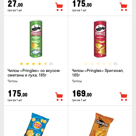
27
175
,00
,00
грн за 1 шт
грн за 1 шт
(2)
(0)
Чипсы «Pringles» со вкусом
Чипсы «Pringles» Оригинал,
сметаны и лука, 165г
165г
Чипсы
Чипсы
175
169
,00
,00
грн за 1 шт
грн за 1 шт