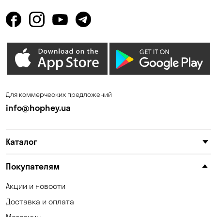
Горбаневка
Горенка
Горишние Плавни
Гостомель
Дмитровка
Днепр
Елизаветовка
Зазимье
Запорожье
Ирпень
Для коммерческих предложений
Калиновка
Каменные Потоки
info@hophey.ua
Каменское
Карнауховка
Каталог
Катериновка
Келеберда
Киев
Клинцы
Покупателям
Княжичи
Корсунцы
Акции и новости
Доставка и оплата
Котовка
Коцюбинское