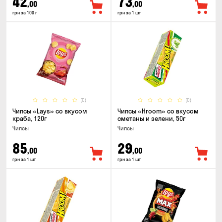
42
73
,00
,00
грн за 100 г
грн за 1 шт
(0)
(0)
Чипсы «Lays» со вкусом
Чипсы «Hroom» со вкусом
краба, 120г
сметаны и зелени, 50г
Чипсы
Чипсы
85
29
,00
,00
грн за 1 шт
грн за 1 шт