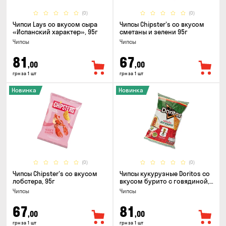
(0)
(0)
Чипси Lays со вкусом сыра
Чипсы Chipster's со вкусом
«Испанский характер», 95г
сметаны и зелени 95г
Чипсы
Чипсы
81
67
,00
,00
грн за 1 шт
грн за 1 шт
Новинка
Новинка
(0)
(0)
Чипсы Chipster's со вкусом
Чипсы кукурузные Doritos со
лобстера, 95г
вкусом бурито с говядиной,
90г
Чипсы
Чипсы
67
81
,00
,00
грн за 1 шт
грн за 1 шт