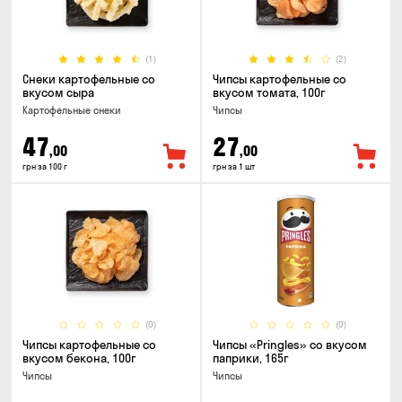
(1)
(2)
Снеки картофельные со
Чипсы картофельные со
вкусом сыра
вкусом томата, 100г
Картофельные снеки
Чипсы
47
27
,00
,00
грн за 100 г
грн за 1 шт
(0)
(0)
Чипсы картофельные со
Чипсы «Pringles» со вкусом
вкусом бекона, 100г
паприки, 165г
Чипсы
Чипсы