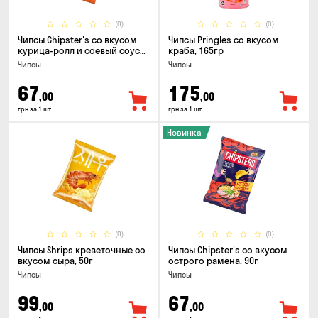
(0)
(0)
Чипсы Chipster's со вкусом
Чипсы Pringles со вкусом
курица-ролл и соевый соус
краба, 165гр
90г
Чипсы
Чипсы
67
175
,00
,00
грн за 1 шт
грн за 1 шт
Новинка
(0)
(0)
Чипсы Shrips креветочные со
Чипсы Chipster's со вкусом
вкусом сыра, 50г
острого рамена, 90г
Чипсы
Чипсы
99
67
,00
,00