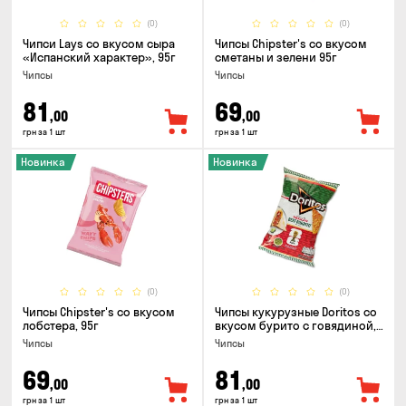
(0)
(0)
Чипси Lays со вкусом сыра
Чипсы Chipster's со вкусом
«Испанский характер», 95г
сметаны и зелени 95г
Чипсы
Чипсы
81
69
,00
,00
грн за 1 шт
грн за 1 шт
Новинка
Новинка
(0)
(0)
Чипсы Chipster's со вкусом
Чипсы кукурузные Doritos со
лобстера, 95г
вкусом бурито с говядиной,
90г
Чипсы
Чипсы
69
81
,00
,00
грн за 1 шт
грн за 1 шт