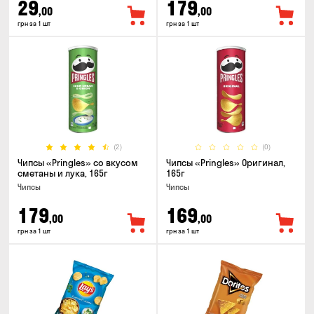
29
179
,00
,00
грн за 1 шт
грн за 1 шт
(2)
(0)
Чипсы «Pringles» со вкусом
Чипсы «Pringles» Оригинал,
сметаны и лука, 165г
165г
Чипсы
Чипсы
179
169
,00
,00
грн за 1 шт
грн за 1 шт