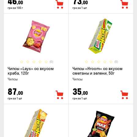
46
73
,00
,00
грн за 100 г
грн за 1 шт
(0)
(0)
Чипсы «Lays» со вкусом
Чипсы «Hroom» со вкусом
краба, 120г
сметаны и зелени, 50г
Чипсы
Чипсы
87
35
,00
,00
грн за 1 шт
грн за 1 шт