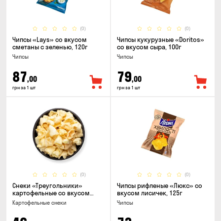
(0)
(0)
Чипсы «Lays» со вкусом
Чипсы кукурузные «Doritos»
сметаны с зеленью, 120г
со вкусом сыра, 100г
Чипсы
Чипсы
87
79
,00
,00
грн за 1 шт
грн за 1 шт
(0)
(0)
Снеки «Треугольники»
Чипсы рифленые «Люкс» со
картофельные со вкусом
вкусом лисичек, 125г
сметаны с луком
Картофельные снеки
Чипсы