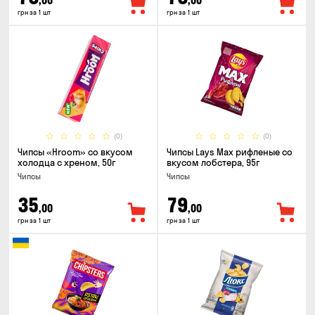
,00
,00
грн за 1 шт
грн за 1 шт
(0)
(0)
Чипсы «Hroom» со вкусом
Чипсы Lays Max рифленые со
холодца с хреном, 50г
вкусом лобстера, 95г
Чипсы
Чипсы
35
79
,00
,00
грн за 1 шт
грн за 1 шт