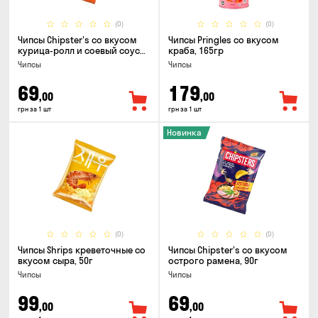
(0)
(0)
Чипсы Chipster's со вкусом
Чипсы Pringles со вкусом
курица-ролл и соевый соус
краба, 165гр
90г
Чипсы
Чипсы
69
179
,00
,00
грн за 1 шт
грн за 1 шт
Новинка
(0)
(0)
Чипсы Shrips креветочные со
Чипсы Chipster's со вкусом
вкусом сыра, 50г
острого рамена, 90г
Чипсы
Чипсы
99
69
,00
,00