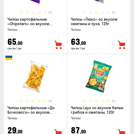
(0)
(0)
Чипсы картофельные
Чипсы «Люкс» со вкусом
«Chipsters» со вкусом
сметаны и лука, 125г
острый удон, 100г
Чипсы
Чипсы
65
63
,00
,00
грн за 1 шт
грн за 1 шт
(0)
(0)
Чипсы картофельные «До
Чипсы Lays со вкусом белых
Бочкового» со вкусом
грибов и сметаны, 120г
сметаны с зеленью, 100г
Чипсы
Чипсы
29
87
,00
,00