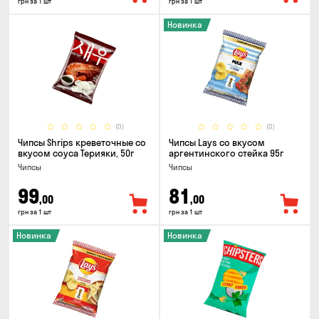
грн за 1 шт
грн за 1 шт
Новинка
(0)
(0)
Чипсы Shrips креветочные со
Чипсы Lays со вкусом
вкусом соуса Терияки, 50г
аргентинского стейка 95г
Чипсы
Чипсы
99
81
,00
,00
грн за 1 шт
грн за 1 шт
Новинка
Новинка