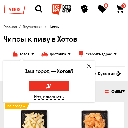
0
0
МЕНЮ
Главная
Вкусняшки
Чипсы
Чипсы к пиву в Хотов
Хотов
Доставка
Укажите адрес
Ваш город —
Хотов?
Кукуруза
Семечки
Чипсы
Гренки и Сухарики
З
ДА
ЧИПСЫ
ФИЛЬТР
Нет, изменить
Топ продаж