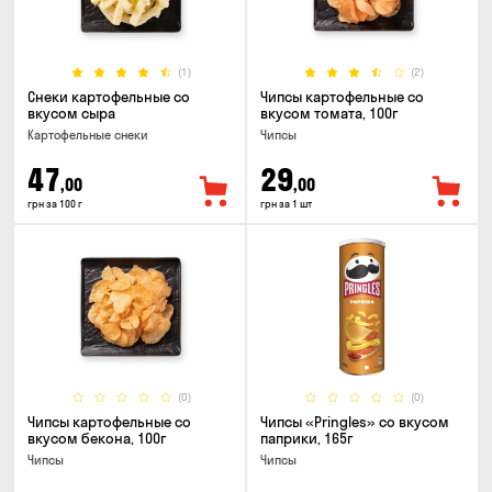
(1)
(2)
Снеки картофельные со
Чипсы картофельные со
вкусом сыра
вкусом томата, 100г
Картофельные снеки
Чипсы
47
29
,00
,00
грн за 100 г
грн за 1 шт
(0)
(0)
Чипсы картофельные со
Чипсы «Pringles» со вкусом
вкусом бекона, 100г
паприки, 165г
Чипсы
Чипсы