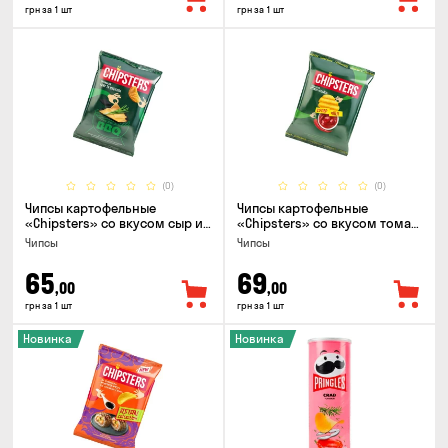
грн за 1 шт
грн за 1 шт
(0)
(0)
Чипсы картофельные
Чипсы картофельные
«Chipsters» со вкусом сыр и
«Chipsters» со вкусом томат
лук, 95г
спайси, 95г
Чипсы
Чипсы
65
69
,00
,00
грн за 1 шт
грн за 1 шт
Новинка
Новинка