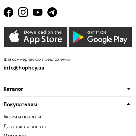
Горбаневка
Горенка
Горишние Плавни
Гостомель
Дмитровка
Днепр
Елизаветовка
Зазимье
Запорожье
Ирпень
Для коммерческих предложений
Калиновка
Каменные Потоки
info@hophey.ua
Каменское
Карнауховка
Каталог
Катериновка
Келеберда
Киев
Клинцы
Покупателям
Княжичи
Корсунцы
Акции и новости
Доставка и оплата
Котовка
Коцюбинское