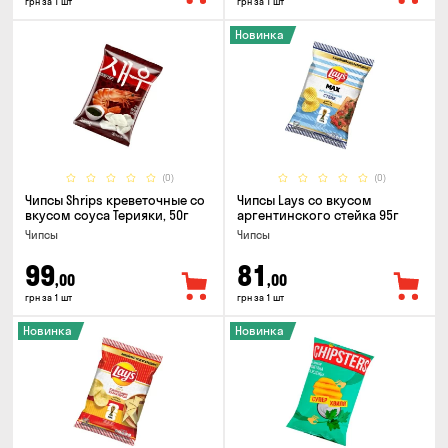
грн за 1 шт
грн за 1 шт
Новинка
(0)
(0)
Чипсы Shrips креветочные со
Чипсы Lays со вкусом
вкусом соуса Терияки, 50г
аргентинского стейка 95г
Чипсы
Чипсы
99
81
,00
,00
грн за 1 шт
грн за 1 шт
Новинка
Новинка