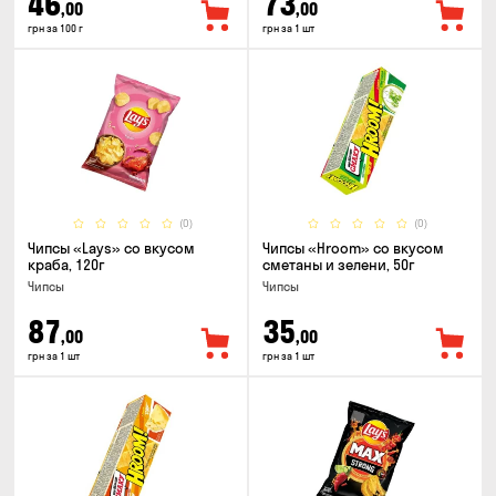
46
73
,00
,00
грн за 100 г
грн за 1 шт
(0)
(0)
Чипсы «Lays» со вкусом
Чипсы «Hroom» со вкусом
краба, 120г
сметаны и зелени, 50г
Чипсы
Чипсы
87
35
,00
,00
грн за 1 шт
грн за 1 шт