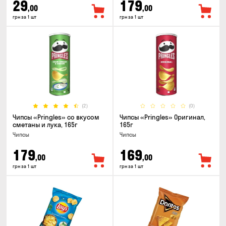
29
179
,00
,00
грн за 1 шт
грн за 1 шт
(2)
(0)
Чипсы «Pringles» со вкусом
Чипсы «Pringles» Оригинал,
сметаны и лука, 165г
165г
Чипсы
Чипсы
179
169
,00
,00
грн за 1 шт
грн за 1 шт