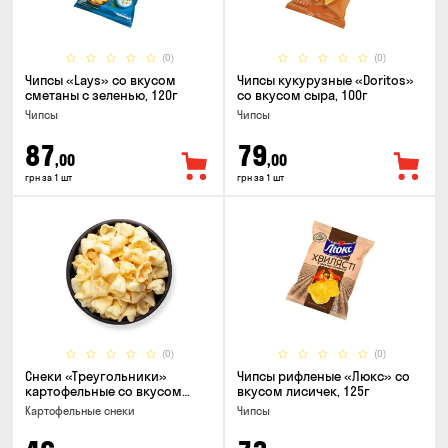
(0)
(0)
Чипсы «Lays» со вкусом
Чипсы кукурузные «Doritos»
сметаны с зеленью, 120г
со вкусом сыра, 100г
Чипсы
Чипсы
87
79
,00
,00
грн за 1 шт
грн за 1 шт
(0)
(0)
Снеки «Треугольники»
Чипсы рифленые «Люкс» со
картофельные со вкусом
вкусом лисичек, 125г
сметаны с луком
Картофельные снеки
Чипсы