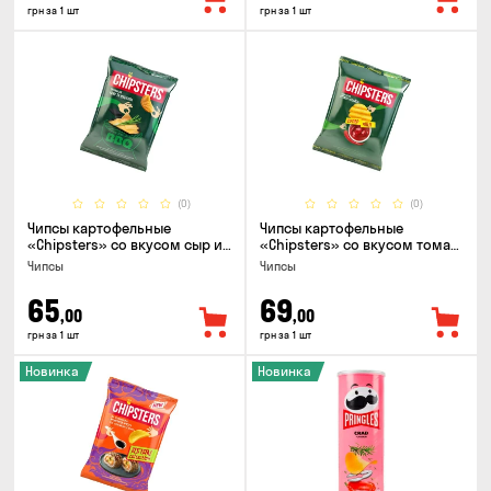
грн за 1 шт
грн за 1 шт
(0)
(0)
Чипсы картофельные
Чипсы картофельные
«Chipsters» со вкусом сыр и
«Chipsters» со вкусом томат
лук, 95г
спайси, 95г
Чипсы
Чипсы
65
69
,00
,00
грн за 1 шт
грн за 1 шт
Новинка
Новинка