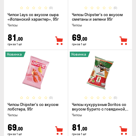
(0)
(0)
Чипси Lays со вкусом сыра
Чипсы Chipster's со вкусом
«Испанский характер», 95г
сметаны и зелени 95г
Чипсы
Чипсы
81
69
,00
,00
грн за 1 шт
грн за 1 шт
Новинка
Новинка
(0)
(0)
Чипсы Chipster's со вкусом
Чипсы кукурузные Doritos со
лобстера, 95г
вкусом бурито с говядиной,
90г
Чипсы
Чипсы
69
81
,00
,00
грн за 1 шт
грн за 1 шт