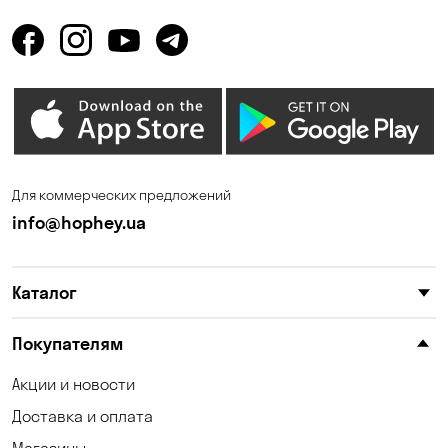
Горбаневка
Горенка
Горишние Плавни
Гостомель
Дмитровка
Днепр
Елизаветовка
Зазимье
Запорожье
Ирпень
Для коммерческих предложений
Калиновка
Каменные Потоки
info@hophey.ua
Каменское
Карнауховка
Каталог
Катериновка
Келеберда
Киев
Клинцы
Покупателям
Княжичи
Корсунцы
Акции и новости
Доставка и оплата
Котовка
Кошары