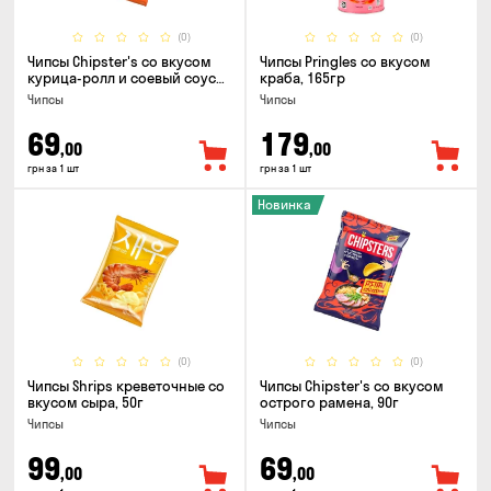
(0)
(0)
Чипсы Chipster's со вкусом
Чипсы Pringles со вкусом
курица-ролл и соевый соус
краба, 165гр
90г
Чипсы
Чипсы
69
179
,00
,00
грн за 1 шт
грн за 1 шт
Новинка
(0)
(0)
Чипсы Shrips креветочные со
Чипсы Chipster's со вкусом
вкусом сыра, 50г
острого рамена, 90г
Чипсы
Чипсы
99
69
,00
,00