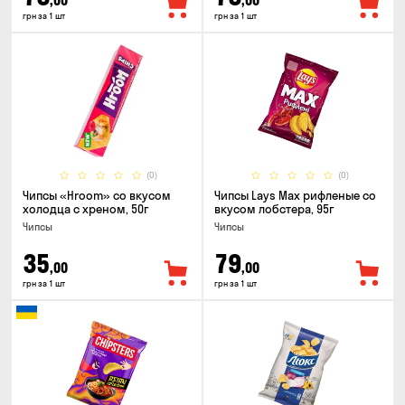
,00
,00
грн за 1 шт
грн за 1 шт
(0)
(0)
Чипсы «Hroom» со вкусом
Чипсы Lays Max рифленые со
холодца с хреном, 50г
вкусом лобстера, 95г
Чипсы
Чипсы
35
79
,00
,00
грн за 1 шт
грн за 1 шт