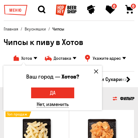
0
0
МЕНЮ
Главная
Вкусняшки
Чипсы
Чипсы к пиву в Хотов
Хотов
Доставка
Укажите адрес
Ваш город —
Хотов?
Кукуруза
Семечки
Чипсы
Гренки и Сухарики
З
ДА
ЧИПСЫ
ФИЛЬТР
Нет, изменить
Топ продаж