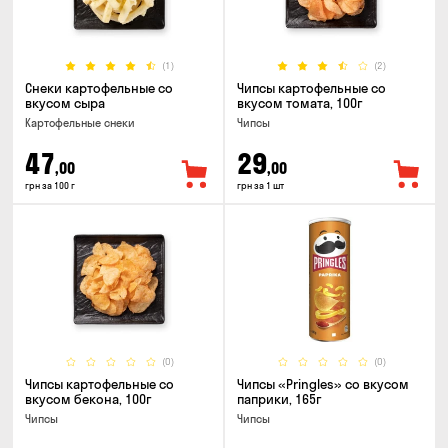
(1)
(2)
Снеки картофельные со
Чипсы картофельные со
вкусом сыра
вкусом томата, 100г
Картофельные снеки
Чипсы
47
29
,00
,00
грн за 100 г
грн за 1 шт
(0)
(0)
Чипсы картофельные со
Чипсы «Pringles» со вкусом
вкусом бекона, 100г
паприки, 165г
Чипсы
Чипсы