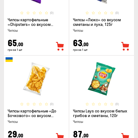
(0)
(0)
Чипсы картофельные
Чипсы «Люкс» со вкусом
«Chipsters» со вкусом
сметаны и лука, 125г
острый удон, 100г
Чипсы
Чипсы
65
63
,00
,00
грн за 1 шт
грн за 1 шт
(0)
(0)
Чипсы картофельные «До
Чипсы Lays со вкусом белых
Бочкового» со вкусом
грибов и сметаны, 120г
сметаны с зеленью, 100г
Чипсы
Чипсы
29
87
,00
,00