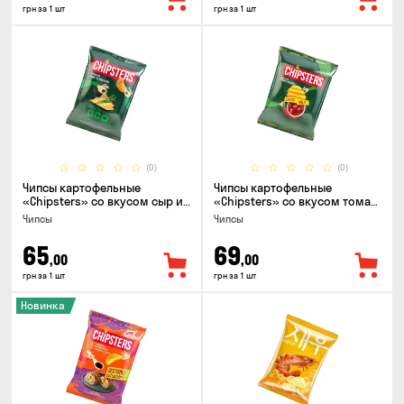
грн за 1 шт
грн за 1 шт
(0)
(0)
Чипсы картофельные
Чипсы картофельные
«Chipsters» со вкусом сыр и
«Chipsters» со вкусом томат
лук, 95г
спайси, 95г
Чипсы
Чипсы
65
69
,00
,00
грн за 1 шт
грн за 1 шт
Новинка