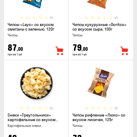
(0)
(0)
Чипсы «Lays» со вкусом
Чипсы кукурузные «Doritos»
сметаны с зеленью, 120г
со вкусом сыра, 100г
Чипсы
Чипсы
87
79
,00
,00
грн за 1 шт
грн за 1 шт
(0)
(0)
Снеки «Треугольники»
Чипсы рифленые «Люкс» со
картофельные со вкусом
вкусом лисичек, 125г
сметаны с луком
Картофельные снеки
Чипсы