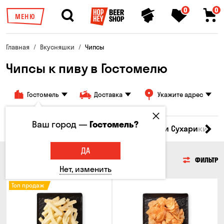
0
0
МЕНЮ
Главная
Вкусняшки
Чипсы
Чипсы к пиву в Гостомелю
Гостомель
Доставка
Укажите адрес
Ваш город —
Гостомель?
Кукуруза
Семечки
Чипсы
Гренки и Сухарики
З
ДА
ЧИПСЫ
ФИЛЬТР
Нет, изменить
Топ продаж