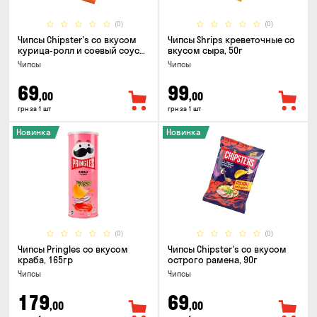
(0)
(0)
Чипсы Chipster's со вкусом
Чипсы Shrips креветочные со
курица-ролл и соевый соус
вкусом сыра, 50г
90г
Чипсы
Чипсы
69
99
,00
,00
грн за 1 шт
грн за 1 шт
Новинка
Новинка
(0)
(0)
Чипсы Pringles со вкусом
Чипсы Chipster's со вкусом
краба, 165гр
острого рамена, 90г
Чипсы
Чипсы
179
69
,00
,00