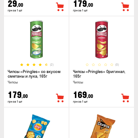
29
179
,00
,00
грн за 1 шт
грн за 1 шт
(2)
(0)
Чипсы «Pringles» со вкусом
Чипсы «Pringles» Оригинал,
сметаны и лука, 165г
165г
Чипсы
Чипсы
179
169
,00
,00
грн за 1 шт
грн за 1 шт