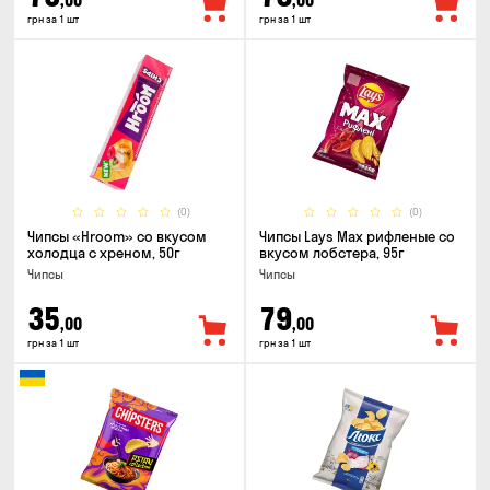
,00
,00
грн за 1 шт
грн за 1 шт
(0)
(0)
Чипсы «Hroom» со вкусом
Чипсы Lays Max рифленые со
холодца с хреном, 50г
вкусом лобстера, 95г
Чипсы
Чипсы
35
79
,00
,00
грн за 1 шт
грн за 1 шт