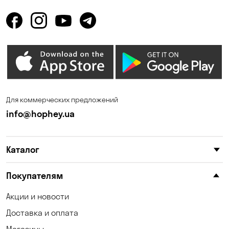
Горбаневка
Горенка
Горишние Плавни
Дмитровка
Днепр
Елизаветовка
Зазимье
Запорожье
Ирпень
Калиновка
Для коммерческих предложений
Каменные Потоки
Каменское
info@hophey.ua
Карнауховка
Катериновка
Каталог
Келеберда
Киев
Клинцы
Княжичи
Покупателям
Корсунцы
Котовка
Акции и новости
Доставка и оплата
Коцюбинское
Кошары