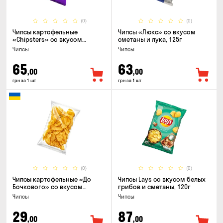
(0)
(0)
Чипсы картофельные
Чипсы «Люкс» со вкусом
«Chipsters» со вкусом
сметаны и лука, 125г
острый удон, 100г
Чипсы
Чипсы
65
63
,00
,00
грн за 1 шт
грн за 1 шт
(0)
(0)
Чипсы картофельные «До
Чипсы Lays со вкусом белых
Бочкового» со вкусом
грибов и сметаны, 120г
сметаны с зеленью, 100г
Чипсы
Чипсы
29
87
,00
,00