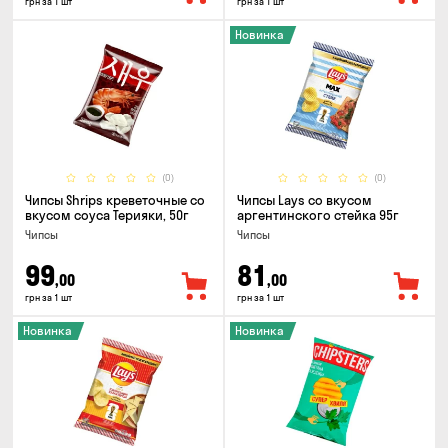
грн за 1 шт
грн за 1 шт
Новинка
(0)
(0)
Чипсы Shrips креветочные со
Чипсы Lays со вкусом
вкусом соуса Терияки, 50г
аргентинского стейка 95г
Чипсы
Чипсы
99
81
,00
,00
грн за 1 шт
грн за 1 шт
Новинка
Новинка