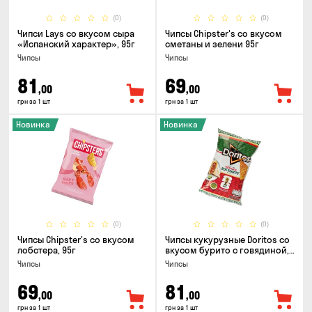
(0)
(0)
Чипси Lays со вкусом сыра
Чипсы Chipster's со вкусом
«Испанский характер», 95г
сметаны и зелени 95г
Чипсы
Чипсы
81
69
,00
,00
грн за 1 шт
грн за 1 шт
Новинка
Новинка
(0)
(0)
Чипсы Chipster's со вкусом
Чипсы кукурузные Doritos со
лобстера, 95г
вкусом бурито с говядиной,
90г
Чипсы
Чипсы
69
81
,00
,00
грн за 1 шт
грн за 1 шт