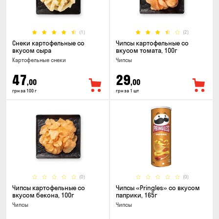
(1)
(2)
Снеки картофельные со
Чипсы картофельные со
вкусом сыра
вкусом томата, 100г
Картофельные снеки
Чипсы
47
29
,00
,00
грн за 100 г
грн за 1 шт
(0)
(0)
Чипсы картофельные со
Чипсы «Pringles» со вкусом
вкусом бекона, 100г
паприки, 165г
Чипсы
Чипсы