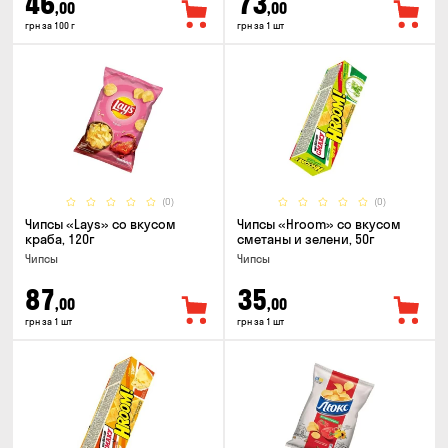
46
73
,00
,00
грн за 100 г
грн за 1 шт
(0)
(0)
Чипсы «Lays» со вкусом
Чипсы «Hroom» со вкусом
краба, 120г
сметаны и зелени, 50г
Чипсы
Чипсы
87
35
,00
,00
грн за 1 шт
грн за 1 шт