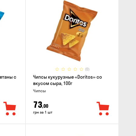
(0)
етаны с
Чипсы кукурузные «Doritos» со
вкусом сыра, 100г
Чипсы
73
,00
грн за 1 шт