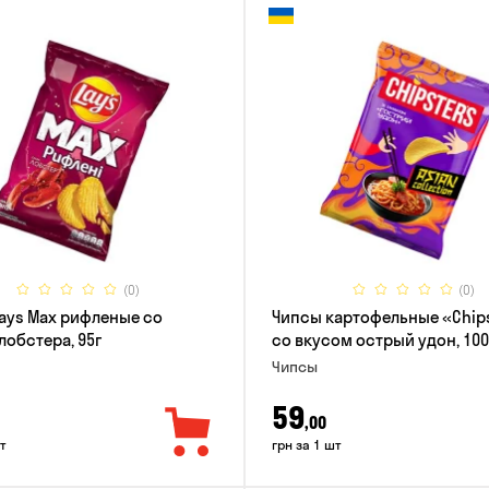
(0)
(0)
ays Max рифленые со
Чипсы картофельные «Chip
лобстера, 95г
со вкусом острый удон, 100
Чипсы
59
,00
т
грн за 1 шт