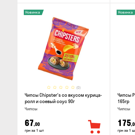
Новинка
Новинка
(0)
Чипсы Chipster's со вкусом курица-
Чипсы P
ролл и соевый соус 90г
165гр
Чипсы
Чипсы
67
175
,00
,0
грн за 1 шт
грн за 1 ш