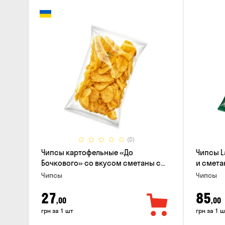
(0)
Чипсы картофельные «До
Чипсы L
Бочкового» со вкусом сметаны с
и смета
зеленью, 100г
Чипсы
Чипсы
27
85
,00
,00
грн за 1 шт
грн за 1 ш