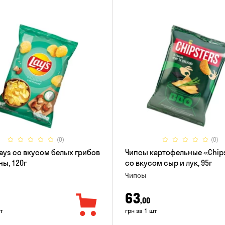
(0)
(0)
ays со вкусом белых грибов
Чипсы картофельные «Chip
ны, 120г
со вкусом сыр и лук, 95г
Чипсы
63
,00
т
грн за 1 шт