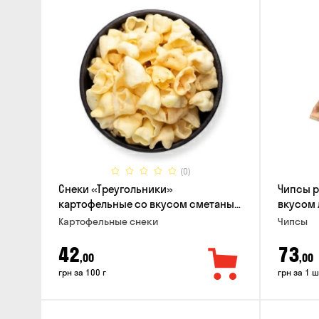
(0)
Снеки «Треугольники»
Чипсы 
картофельные со вкусом сметаны
вкусом 
с луком
Картофельные снеки
Чипсы
42
73
,00
,00
грн за 100 г
грн за 1 ш