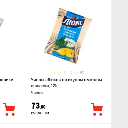
(0)
априки,
Чипсы «Люкс» со вкусом сметаны
и зелени, 125г
Чипсы
73
,00
грн за 1 шт