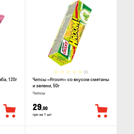
(0)
ба, 120г
Чипсы «Hroom» со вкусом сметаны
и зелени, 50г
Чипсы
29
,00
грн за 1 шт