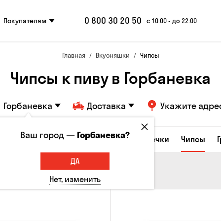
0 800 30 20 50
Покупателям
с 10:00 - до 22:00
Главная
Вкусняшки
Чипсы
Чипсы к пиву в Горбаневка
Горбаневка
Доставка
Укажите адре
Ваш город —
Горбаневка?
е закуски
Орешки
Кукуруза
Семечки
Чипсы
ДА
Нет, изменить