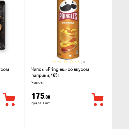
(0)
усом
Чипсы «Pringles» со вкусом
паприки, 165г
Чипсы
175
,00
грн за 1 шт