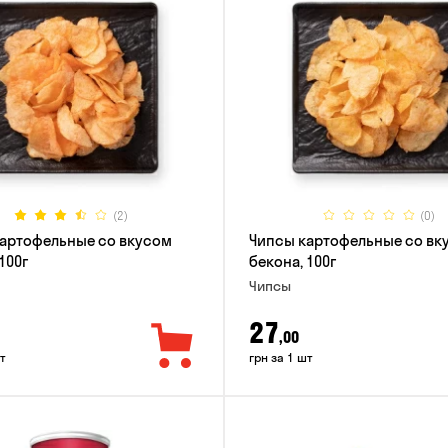
(2)
(0)
артофельные со вкусом
Чипсы картофельные со вк
100г
бекона, 100г
Чипсы
27
,00
т
грн за 1 шт