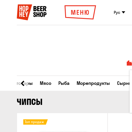
МЕНЮ
Рус
Все товары
Мясо
Рыба
Морепродукты
Сырны
ЧИПСЫ
Топ продаж