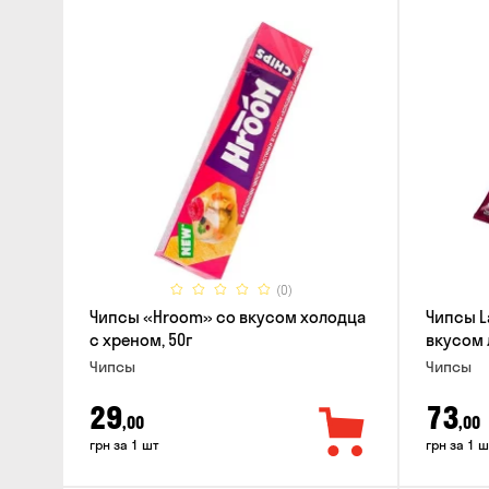
(0)
Чипсы «Hroom» со вкусом холодца
Чипсы L
с хреном, 50г
вкусом 
Чипсы
Чипсы
29
73
,00
,00
грн за 1 шт
грн за 1 ш