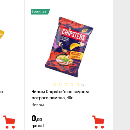
Новинка
(0)
со
Чипсы Chipster's со вкусом
острого рамена, 90г
Чипсы
0
,00
грн за 1