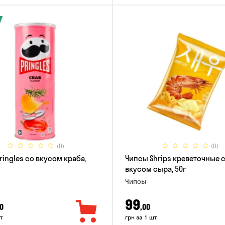
(0)
(0)
ringles со вкусом краба,
Чипсы Shrips креветочные 
вкусом сыра, 50г
Чипсы
99
0
,00
т
грн за 1 шт