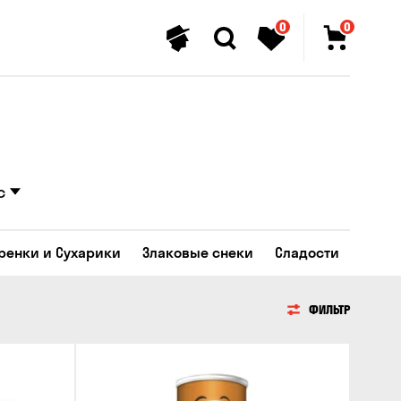
0
0
с
Гренки и Сухарики
Злаковые снеки
Сладости
ФИЛЬТР