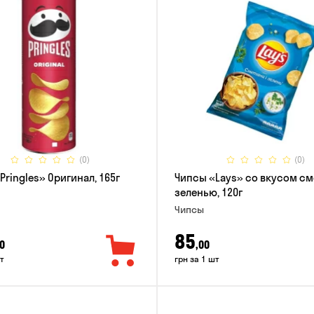
(0)
(0)
Pringles» Оригинал, 165г
Чипсы «Lays» со вкусом см
зеленью, 120г
Чипсы
85
0
,00
т
грн за 1 шт