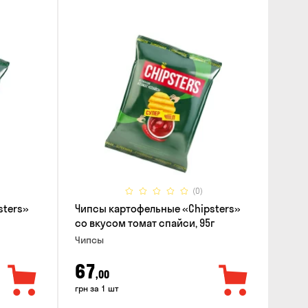
(0)
sters»
Чипсы картофельные «Chipsters»
со вкусом томат спайси, 95г
Чипсы
67
,00
грн за 1 шт