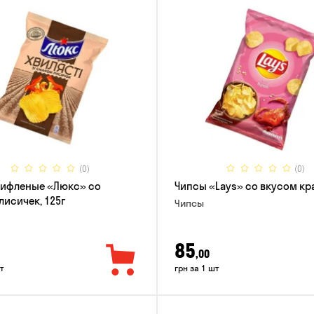
(0)
(0)
рифленые «Люкс» со
Чипсы «Lays» со вкусом кра
лисичек, 125г
Чипсы
85
,00
т
грн за 1 шт