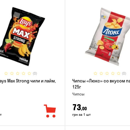
(0)
(0)
ays Max Strong чили и лайм,
Чипсы «Люкс» со вкусом п
125г
Чипсы
73
,00
т
грн за 1 шт