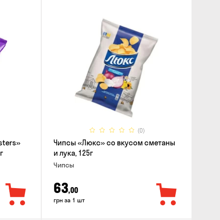
(0)
sters»
Чипсы «Люкс» со вкусом сметаны
г
и лука, 125г
Чипсы
63
,00
грн за 1 шт