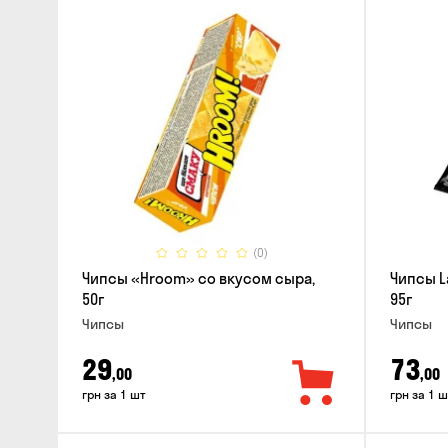
(0)
Чипсы «Hroom» со вкусом сыра,
Чипсы L
50г
95г
Чипсы
Чипсы
29
73
,00
,00
грн за 1 шт
грн за 1 ш