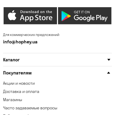
Дмитровка
Днепр
Елизаветовка
Зазимье
Запорожье
Ирпень
Для коммерческих предложений
Калиновка
Каменные Потоки
info@hophey.ua
Каменское
Карнауховка
Каталог
Катериновка
Келеберда
Клинцы
Княжичи
Покупателям
Корсунцы
Котовка
Акции и новости
Доставка и оплата
Коцюбинское
Кошары
Магазины
Красноселка
Кременчуг
Часто задаваемые вопросы
Кривой Рог
Кривуши