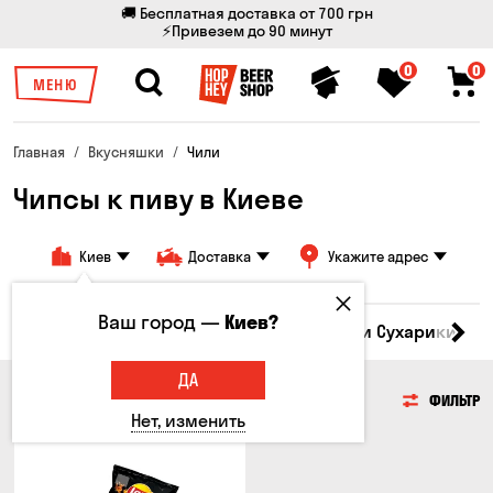
🚚 Бесплатная доставка от 700 грн
⚡Привезем до 90 минут
0
0
МЕНЮ
Главная
Вкусняшки
Чили
Чипсы к пиву в Киеве
Киев
Доставка
Укажите адрес
Ваш город —
Киев?
Кукуруза
Семечки
Чипсы
Гренки и Сухарики
З
ДА
ЧИПСЫ
ФИЛЬТР
Нет, изменить