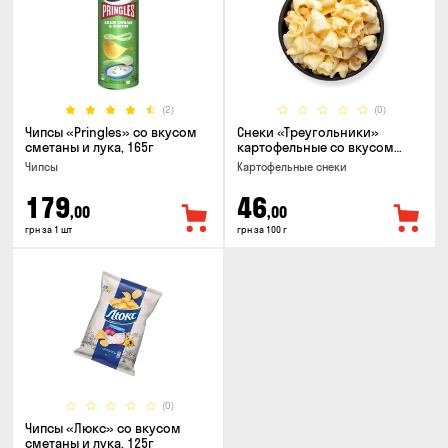
(2)
(0)
Чипсы «Pringles» со вкусом
Снеки «Треугольники»
сметаны и лука, 165г
картофельные со вкусом
сметаны с луком
Чипсы
Картофельные снеки
179
46
,00
,00
грн за 1 шт
грн за 100 г
(0)
Чипсы «Люкс» со вкусом
сметаны и лука, 125г