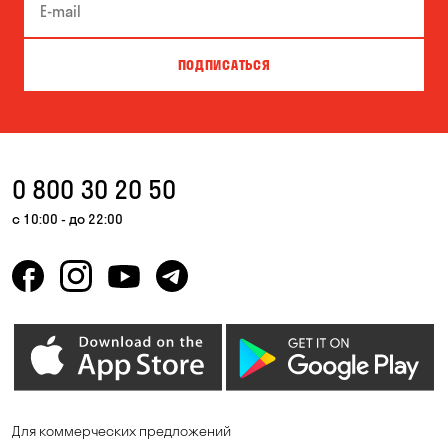
Буча
Великая Северинка
Вита-Почтовая
Вишневое
ПОДПИСАТЬСЯ
Власовка
Вольная Терешковка
Вольное
Ворзель
Вышгород
Гатное
0 800 30 20 50
Гнедин
Гора
с 10:00 - до 22:00
Горбаневка
Горенка
Горишние Плавни
Гостомель
Дмитровка
Днепр
Елизаветовка
Зазимье
Запорожье
Ирпень
Для коммерческих предложений