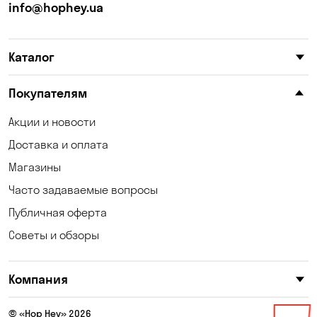
Калиновка
Каменные Потоки
info@hophey.ua
Каменское
Карнауховка
Каталог
Катериновка
Келеберда
Клинцы
Княжичи
Покупателям
Корсунцы
Котовка
Акции и новости
Доставка и оплата
Коцюбинское
Кошары
Магазины
Красноселка
Кременчуг
Часто задаваемые вопросы
Кривой Рог
Кривуши
Публичная оферта
Советы и обзоры
Кропивницкий
Крюковщина
Кулеши
Кушугум
Компания
Лески
Лесники
© «Hop Hey» 2026