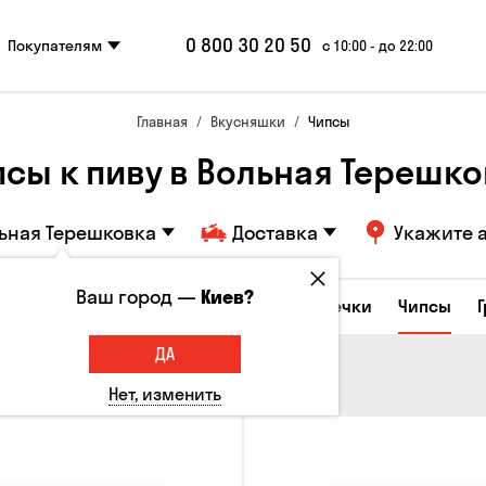
0 800 30 20 50
Покупателям
с 10:00 - до 22:00
Главная
Вкусняшки
Чипсы
псы к пиву в Вольная Терешко
ьная Терешковка
Доставка
Укажите 
Ваш город —
Киев?
е закуски
Орешки
Кукуруза
Семечки
Чипсы
ДА
Нет, изменить