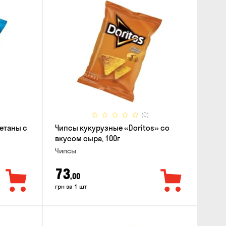
(0)
етаны с
Чипсы кукурузные «Doritos» со
вкусом сыра, 100г
Чипсы
73
,00
грн за 1 шт