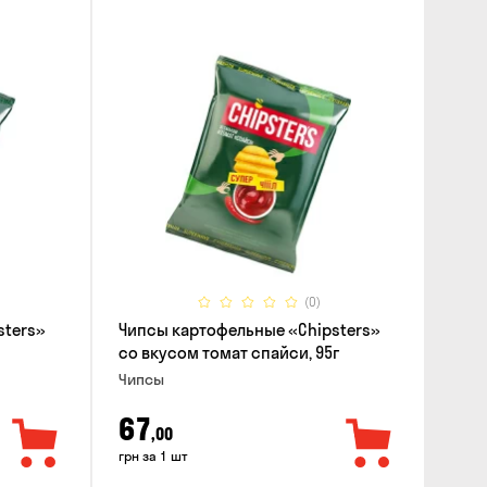
(0)
sters»
Чипсы картофельные «Chipsters»
со вкусом томат спайси, 95г
Чипсы
67
,00
грн за 1 шт