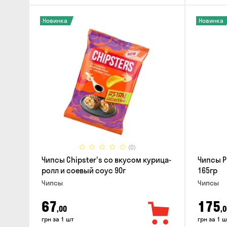
Новинка
Новинка
(0)
Чипсы Chipster's со вкусом курица-
Чипсы P
ролл и соевый соус 90г
165гр
Чипсы
Чипсы
67
175
,00
,0
грн за 1 шт
грн за 1 ш