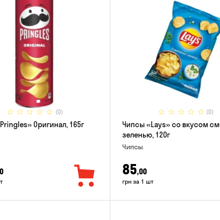
(0)
(0)
Pringles» Оригинал, 165г
Чипсы «Lays» со вкусом см
зеленью, 120г
Чипсы
85
0
,00
т
грн за 1 шт