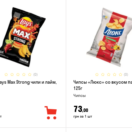
(0)
(0)
ays Max Strong чили и лайм,
Чипсы «Люкс» со вкусом п
125г
Чипсы
73
,00
т
грн за 1 шт