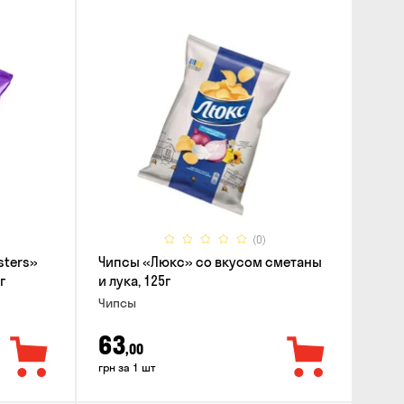
(0)
sters»
Чипсы «Люкс» со вкусом сметаны
г
и лука, 125г
Чипсы
63
,00
грн за 1 шт