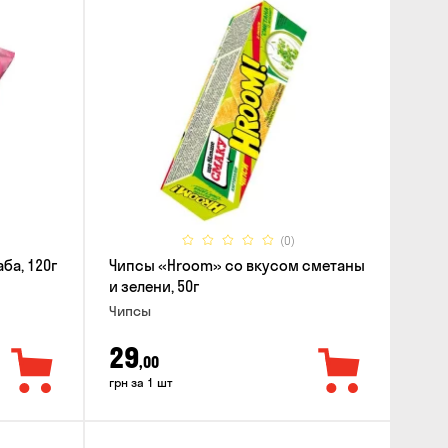
(0)
ба, 120г
Чипсы «Hroom» со вкусом сметаны
и зелени, 50г
Чипсы
29
,00
грн за 1 шт