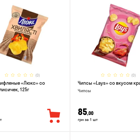
(0)
(0)
рифленые «Люкс» со
Чипсы «Lays» со вкусом кра
лисичек, 125г
Чипсы
85
,00
т
грн за 1 шт