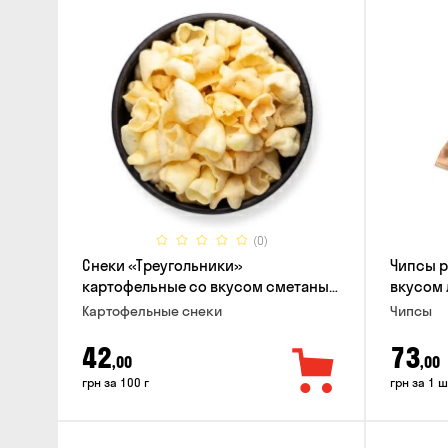
(0)
Снеки «Треугольники»
Чипсы 
картофельные со вкусом сметаны
вкусом 
с луком
Картофельные снеки
Чипсы
42
73
,00
,00
грн за 100 г
грн за 1 ш