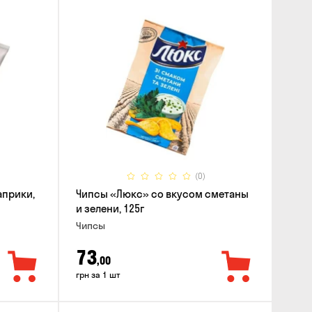
(0)
априки,
Чипсы «Люкс» со вкусом сметаны
и зелени, 125г
Чипсы
73
,00
грн за 1 шт