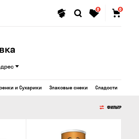
0
0
вка
адрес
Гренки и Сухарики
Злаковые снеки
Сладости
ФИЛЬТР