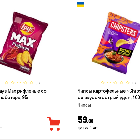
(0)
(0)
ays Max рифленые со
Чипсы картофельные «Chip
лобстера, 95г
со вкусом острый удон, 100
Чипсы
59
,00
т
грн за 1 шт