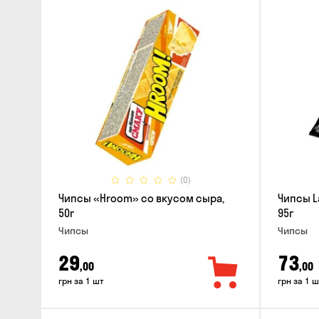
(0)
Чипсы «Hroom» со вкусом сыра,
Чипсы L
50г
95г
Чипсы
Чипсы
29
73
,00
,00
грн за 1 шт
грн за 1 ш