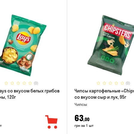
(0)
(0)
ays со вкусом белых грибов
Чипсы картофельные «Chip
ны, 120г
со вкусом сыр и лук, 95г
Чипсы
63
,00
т
грн за 1 шт