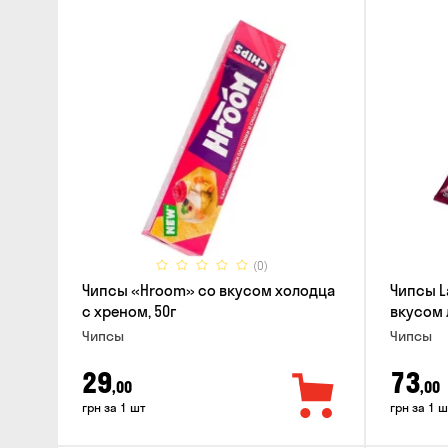
(0)
Чипсы «Hroom» со вкусом холодца
Чипсы L
с хреном, 50г
вкусом 
Чипсы
Чипсы
29
73
,00
,00
грн за 1 шт
грн за 1 ш