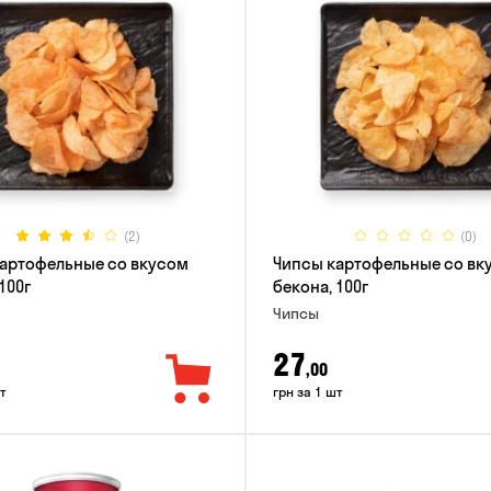
(2)
(0)
артофельные со вкусом
Чипсы картофельные со вк
100г
бекона, 100г
Чипсы
27
,00
т
грн за 1 шт