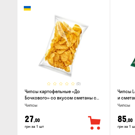
(0)
Чипсы картофельные «До
Чипсы L
Бочкового» со вкусом сметаны с
и смета
зеленью, 100г
Чипсы
Чипсы
27
85
,00
,00
грн за 1 шт
грн за 1 ш