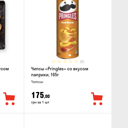
(0)
усом
Чипсы «Pringles» со вкусом
паприки, 165г
Чипсы
175
,00
грн за 1 шт