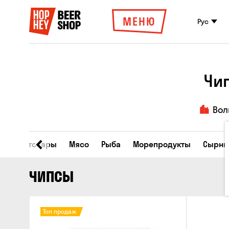
МЕНЮ
Рус
Чи
Вол
Все товары
Мясо
Рыба
Морепродукты
Сырны
ЧИПСЫ
Топ продаж