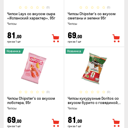
(0)
(0)
Чипси Lays со вкусом сыра
Чипсы Chipster's со вкусом
«Испанский характер», 95г
сметаны и зелени 95г
Чипсы
Чипсы
81
69
,00
,00
грн за 1 шт
грн за 1 шт
Новинка
Новинка
(0)
(0)
Чипсы Chipster's со вкусом
Чипсы кукурузные Doritos со
лобстера, 95г
вкусом бурито с говядиной,
90г
Чипсы
Чипсы
69
81
,00
,00
грн за 1 шт
грн за 1 шт