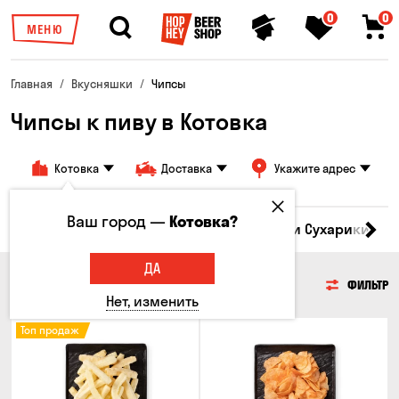
0
0
МЕНЮ
Главная
Вкусняшки
Чипсы
Чипсы к пиву в Котовка
Котовка
Доставка
Укажите адрес
Ваш город —
Котовка?
Кукуруза
Семечки
Чипсы
Гренки и Сухарики
З
ДА
ЧИПСЫ
ФИЛЬТР
Нет, изменить
Топ продаж