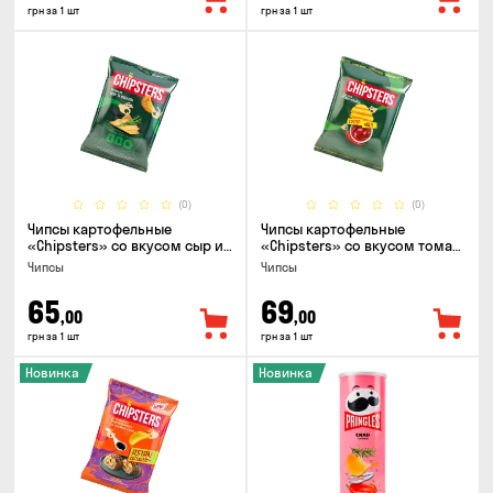
грн за 1 шт
грн за 1 шт
(0)
(0)
Чипсы картофельные
Чипсы картофельные
«Chipsters» со вкусом сыр и
«Chipsters» со вкусом томат
лук, 95г
спайси, 95г
Чипсы
Чипсы
65
69
,00
,00
грн за 1 шт
грн за 1 шт
Новинка
Новинка