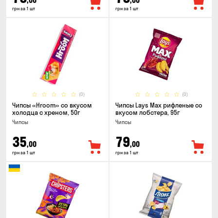
,00
,00
грн за 1 шт
грн за 1 шт
(0)
(0)
Чипсы «Hroom» со вкусом
Чипсы Lays Max рифленые со
холодца с хреном, 50г
вкусом лобстера, 95г
Чипсы
Чипсы
35
79
,00
,00
грн за 1 шт
грн за 1 шт