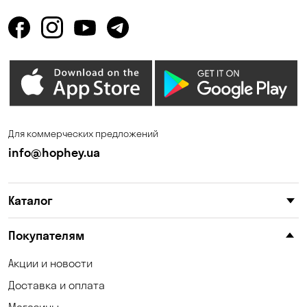
Горбаневка
Горенка
Горишние Плавни
Гостомель
Дмитровка
Днепр
Елизаветовка
Зазимье
Запорожье
Ирпень
Для коммерческих предложений
Калиновка
Каменные Потоки
info@hophey.ua
Каменское
Карнауховка
Каталог
Катериновка
Келеберда
Киев
Клинцы
Покупателям
Княжичи
Корсунцы
Акции и новости
Доставка и оплата
Коцюбинское
Кошары