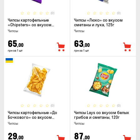
(0)
(0)
Чипсы картофельные
Чипсы «Люкс» со вкусом
«Chipsters» со вкусом
сметаны и лука, 125г
острый удон, 100г
Чипсы
Чипсы
65
63
,00
,00
грн за 1 шт
грн за 1 шт
(0)
(0)
Чипсы картофельные «До
Чипсы Lays со вкусом белых
Бочкового» со вкусом
грибов и сметаны, 120г
сметаны с зеленью, 100г
Чипсы
Чипсы
29
87
,00
,00