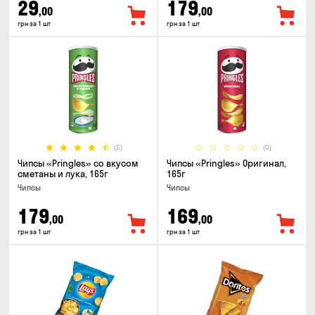
29
179
,00
,00
грн за 1 шт
грн за 1 шт
(2)
(0)
Чипсы «Pringles» со вкусом
Чипсы «Pringles» Оригинал,
сметаны и лука, 165г
165г
Чипсы
Чипсы
179
169
,00
,00
грн за 1 шт
грн за 1 шт