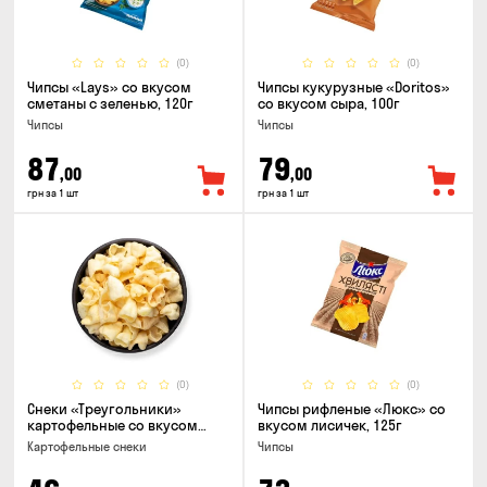
(0)
(0)
Чипсы «Lays» со вкусом
Чипсы кукурузные «Doritos»
сметаны с зеленью, 120г
со вкусом сыра, 100г
Чипсы
Чипсы
87
79
,00
,00
грн за 1 шт
грн за 1 шт
(0)
(0)
Снеки «Треугольники»
Чипсы рифленые «Люкс» со
картофельные со вкусом
вкусом лисичек, 125г
сметаны с луком
Картофельные снеки
Чипсы