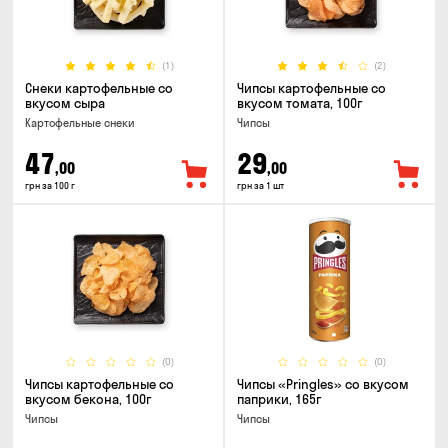
(1)
(2)
Снеки картофельные со
Чипсы картофельные со
вкусом сыра
вкусом томата, 100г
Картофельные снеки
Чипсы
47
29
,00
,00
грн за 100 г
грн за 1 шт
(0)
(0)
Чипсы картофельные со
Чипсы «Pringles» со вкусом
вкусом бекона, 100г
паприки, 165г
Чипсы
Чипсы