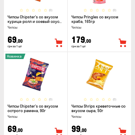
(0)
(0)
Чипсы Chipster's со вкусом
Чипсы Pringles со вкусом
курица-ролл и соевый соус
краба, 165гр
90г
Чипсы
Чипсы
69
179
,00
,00
грн за 1 шт
грн за 1 шт
Новинка
(0)
(0)
Чипсы Chipster's со вкусом
Чипсы Shrips креветочные со
острого рамена, 90г
вкусом сыра, 50г
Чипсы
Чипсы
69
99
,00
,00