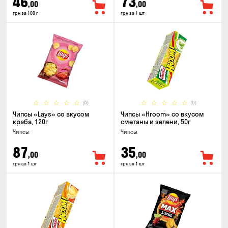
46
73
,00
,00
грн за 100 г
грн за 1 шт
(0)
(0)
Чипсы «Lays» со вкусом
Чипсы «Hroom» со вкусом
краба, 120г
сметаны и зелени, 50г
Чипсы
Чипсы
87
35
,00
,00
грн за 1 шт
грн за 1 шт