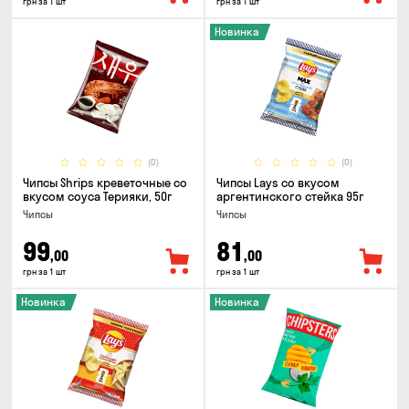
грн за 1 шт
грн за 1 шт
Новинка
(0)
(0)
Чипсы Shrips креветочные со
Чипсы Lays со вкусом
вкусом соуса Терияки, 50г
аргентинского стейка 95г
Чипсы
Чипсы
99
81
,00
,00
грн за 1 шт
грн за 1 шт
Новинка
Новинка