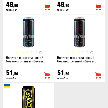
49
49
,50
,50
грн за 1 шт
грн за 1 шт
(0)
(0)
Напиток энергетический
Напиток энергетический
безалкогольный «Geyser
безалкогольный «Geyser
Original» 0.5л
Exotic» 0.5л
51
51
,50
,50
грн за 1 шт
грн за 1 шт