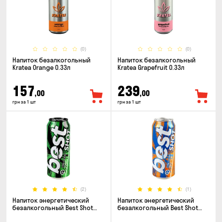
(0)
(0)
Напиток безалкогольный
Напиток безалкогольный
Kratea Orange 0.33л
Kratea Grapefruit 0.33л
157
239
,00
,00
грн за 1 шт
грн за 1 шт
(2)
(1)
Напиток энергетический
Напиток энергетический
безалкогольный Best Shot
безалкогольный Best Shot
Original 0.5л
Mango Coconut 0.5л