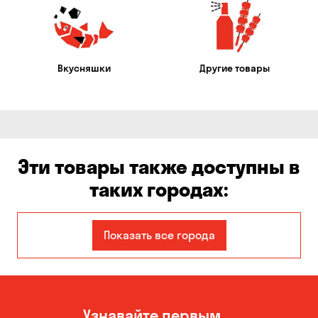
Вкусняшки
Другие товары
Эти товары также доступны в
таких городах:
Александровка
Бабурка
Показать все города
Балабино
Белогородка
Борисполь
Боярка
Узнавайте первым
Бровары
Великая Северинка