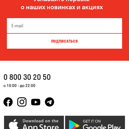
о наших новинках и акциях
Вита-Почтовая
Вишневое
Вышгород
Гатное
Гнедин
Гора
ПОДПИСАТЬСЯ
Днепр
Елизаветовка
Зазимье
Запорожье
Калиновка
Каменское
0 800 30 20 50
Катериновка
Киев
с 10:00 - до 22:00
Княжичи
Корсунцы
Красноселка
Кривой Рог
Кропивницкий
Крюковщина