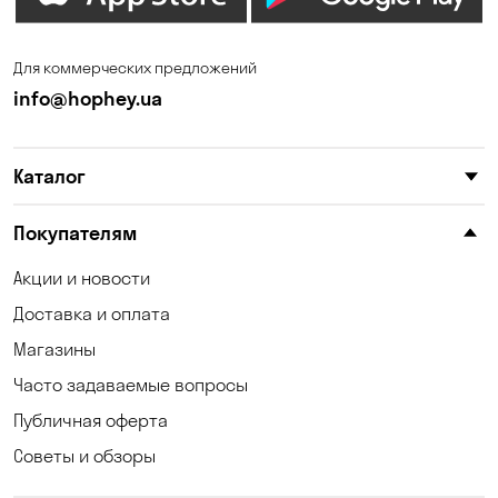
Кулеши
Кушугум
Лески
Лесники
Для коммерческих предложений
Николаев
Николаевка
info@hophey.ua
Новая Павловка
Новоселки
Каталог
Новоселовка
Обозновка
Обуховка
Одесса
Покупателям
Орловщина
Песчанка
Акции и новости
Доставка и оплата
Петропавловская
Погребы
Борщаговка
Магазины
Часто задаваемые вопросы
Пуховка
Самар
Публичная оферта
Светлое
Святопетровское
Советы и обзоры
Созоновка
Соколовское