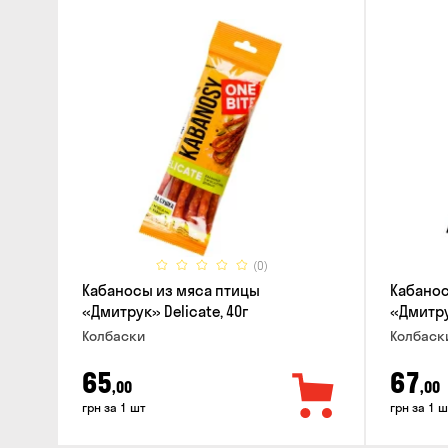
(0)
Кабаносы из мяса птицы
Кабанос
«Дмитрук» Delicate, 40г
«Дмитрук
Колбаски
Колбаск
65
67
,00
,00
грн за 1 шт
грн за 1 ш