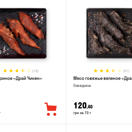
(19)
(41)
риное «Драй Чикен»
Мясо говяжье вяленое «Дра
Говядина
120
,40
г
грн за 70 г