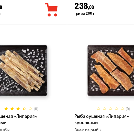
238
0
,00
т
грн за 200 г
(8)
(0)
шеная «Липария»
Рыба сушеная «Липария»
ами
кусочками
 рыбы
Снек из рыбы