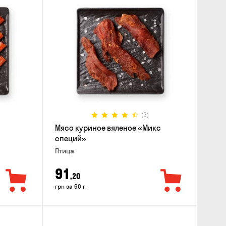
(3)
Мясо куриное вяленое «Микс
специй»
Птица
91
,20
грн за 60 г