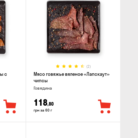
(2)
ы с
Мясо говяжье вяленое «Лапскаут»
чипсы
Говядина
118
,80
грн за 60 г