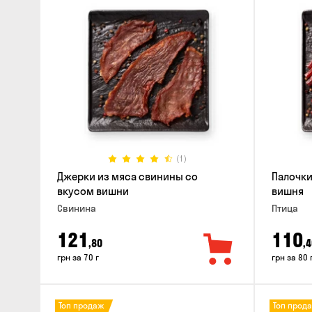
(1)
Джерки из мяса свинины со
Палочки
вкусом вишни
вишня
Свинина
Птица
121
110
,80
,4
грн за 70 г
грн за 80 
Топ продаж
Топ прод