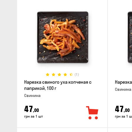
(1)
Нарезка свиного уха копченая с
Нарезка
паприкой, 100 г
Свинина
Свинина
47
47
,00
,00
грн за 1 шт
грн за 1 ш