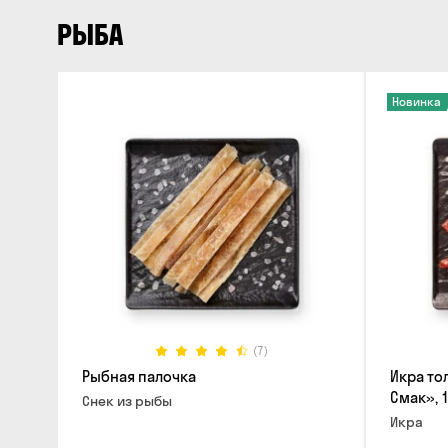
РЫБА
Новинка
(7)
Рыбная палочка
Икра то
Смак», 
Снек из рыбы
Икра