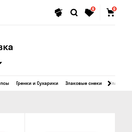
0
0
вка
ипсы
Гренки и Сухарики
Злаковые снеки
Сладости