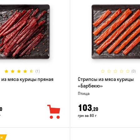
(1)
(0)
 из мяса курицы пряная
Стрипсы из мяса курицы
«Барбекю»
Птица
103
0
,20
г
грн за 80 г
аж