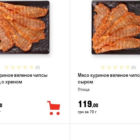
(0)
(0)
риное вяленое чипсы
Мясо куриное вяленое чипс
 с хреном
сыром
Птица
119
0
,00
г
грн за 70 г