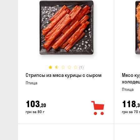
(1)
Стрипсы из мяса курицы с сыром
Мясо ку
холодец
Птица
Птица
103
118
,20
,3
грн за 80 г
грн за 70 