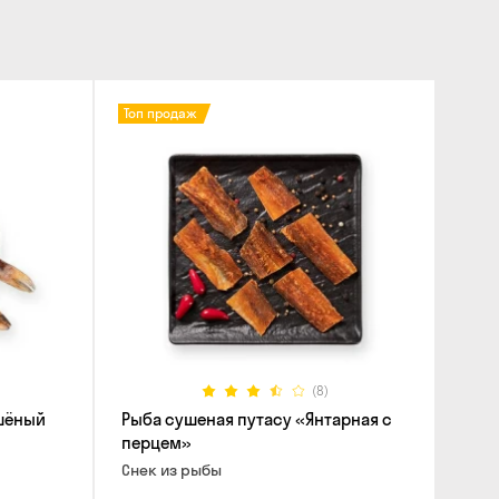
Топ продаж
(8)
шёный
Рыба сушеная путасу «Янтарная с
перцем»
Снек из рыбы