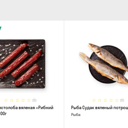
(0)
(0)
лстолоба вяленая «Рибний
Рыба Судак вяленый потро
100г
Рыба