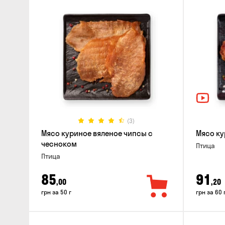
(3)
Мясо куриное вяленое чипсы с
Мясо ку
чесноком
Птица
Птица
85
91
,00
,20
грн за 50 г
грн за 60 