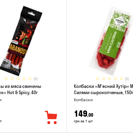
(0)
(0)
ы из мяса свинины
Колбаски «М'ясний Хутір» 
» Hot & Spicy, 40г
Салями сырокопченые, 150
и
Колбаски
149
,00
т
грн за 1 шт