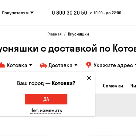
0 800 30 20 50
Покупателям
с 10:00 - до 22:00
Главная
Вкусняшки
усняшки c доставкой по Кото
Котовка
Доставка
Укажите адрес
Ваш город —
Котовка?
Сырные закуски
Орешки
Кукуруза
Семечки
Ч
ДА
Нет, изменить