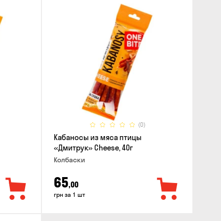
(0)
Кабаносы из мяса птицы
«Дмитрук» Cheese, 40г
Колбаски
65
,00
грн за 1 шт