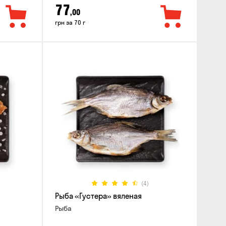
77
,00
грн за 70 г
(4)
Рыба «Густера» вяленая
Рыба