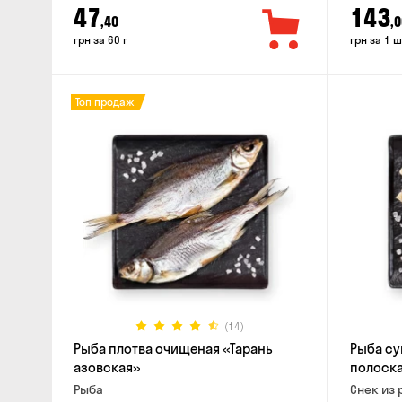
47
143
,40
,0
грн за 60 г
грн за 1 ш
Топ продаж
(14)
Рыба плотва очищеная «Тарань
Рыба су
азовская»
полоск
Рыба
Снек из