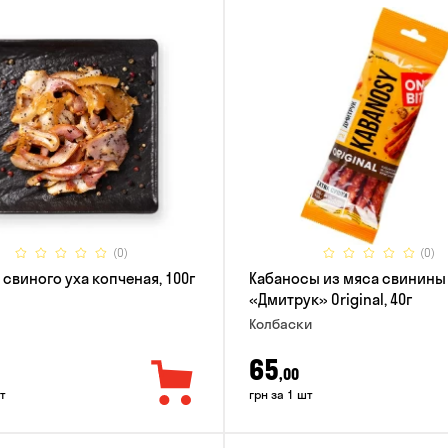
(0)
(0)
 свиного уха копченая, 100г
Кабаносы из мяса свинины
«Дмитрук» Original, 40г
Колбаски
65
,00
т
грн за 1 шт