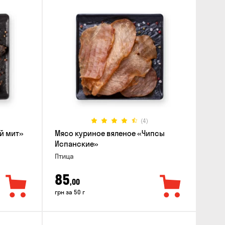
(4)
й мит»
Мясо куриное вяленое «Чипсы
Испанские»
Птица
85
,00
грн за 50 г