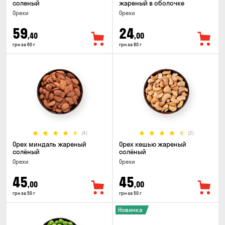
соленый
жареный в оболочке
Орехи
Орехи
59
24
,40
,00
грн за 60 г
грн за 80 г
(4)
(2)
Орех миндаль жареный
Орех кешью жареный
солёный
солёный
Орехи
Орехи
45
45
,00
,00
грн за 50 г
грн за 50 г
Новинка