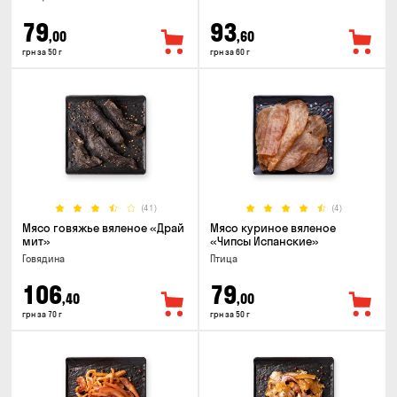
79
93
,00
,60
грн за 50 г
грн за 60 г
(41)
(4)
Мясо говяжье вяленое «Драй
Мясо куриное вяленое
мит»
«Чипсы Испанские»
Говядина
Птица
106
79
,40
,00
грн за 70 г
грн за 50 г