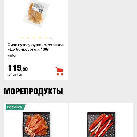
(0)
Филе путасу сушено-соленое
«До бочкового», 100г
Рыба
119
,90
грн за 1 шт
МОРЕПРОДУКТЫ
Новинка