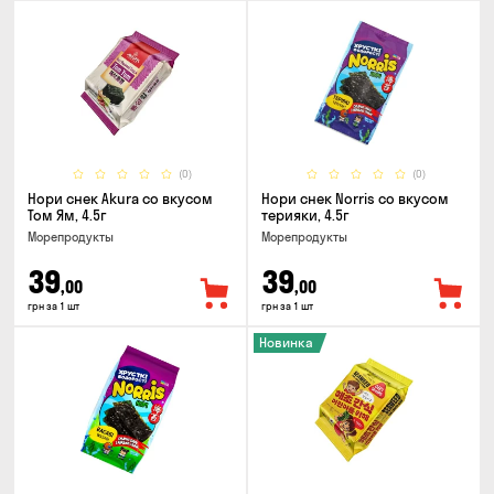
(0)
(0)
Нори снек Akura со вкусом
Нори снек Norris со вкусом
Том Ям, 4.5г
терияки, 4.5г
Морепродукты
Морепродукты
39
39
,00
,00
грн за 1 шт
грн за 1 шт
Новинка