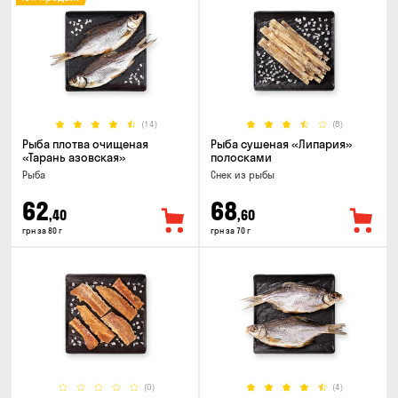
(14)
(8)
Рыба плотва очищеная
Рыба сушеная «Липария»
«Тарань азовская»
полосками
Рыба
Снек из рыбы
62
68
,40
,60
грн за 80 г
грн за 70 г
(0)
(4)