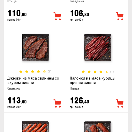
Птица
Говядина
110
106
,60
,80
грн за 70 г
грн за 60 г
(1)
(1)
Джерки из мяса свинины со
Палочки из мяса курицы
вкусом вишни
пряная вишня
Свинина
Птица
113
126
,40
,40
грн за 70 г
грн за 80 г