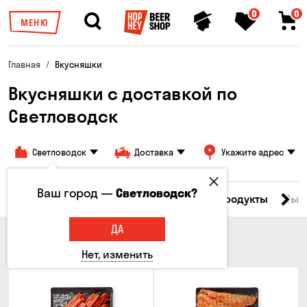
0
0
МЕНЮ
Главная
Вкусняшки
Вкусняшки c доставкой по
Светловодск
Светловодск
Доставка
Укажите адрес
Ваш город —
Светловодск?
Все товары
Мясо
Рыба
Морепродукты
Сыр
ДА
МЯСО
Нет, изменить