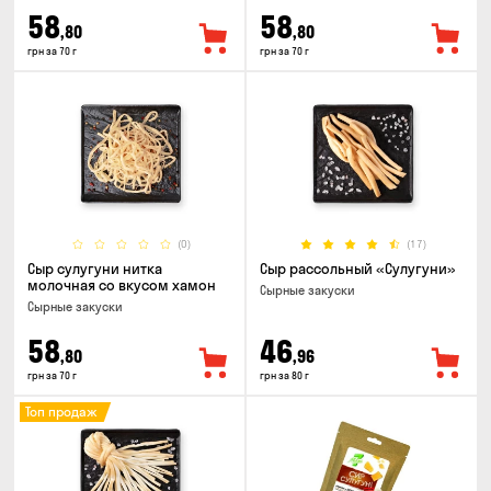
58
58
,80
,80
грн за 70 г
грн за 70 г
(0)
(17)
Сыр сулугуни нитка
Сыр рассольный «Сулугуни»
молочная со вкусом хамон
Cырные закуски
Cырные закуски
58
46
,80
,96
грн за 70 г
грн за 80 г
Топ продаж