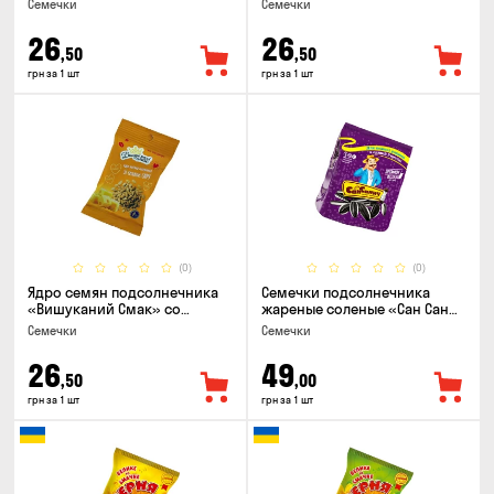
Семечки
Семечки
26
26
,50
,50
грн за 1 шт
грн за 1 шт
(0)
(0)
Ядро семян подсолнечника
Семечки подсолнечника
«Вишуканий Смак» со
жареные соленые «Сан Саныч
вкусом сыра, 80г
Премиум полосатые», 95г
Семечки
Семечки
26
49
,50
,00
грн за 1 шт
грн за 1 шт