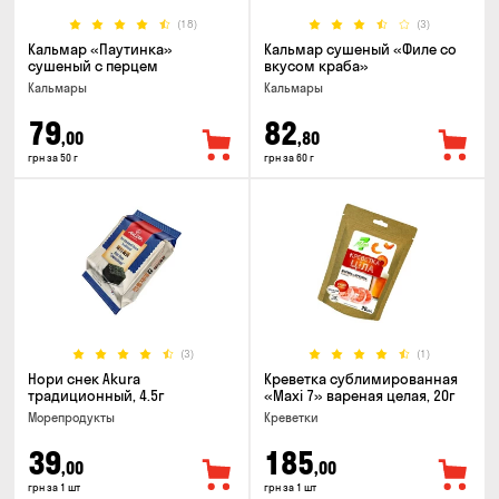
(18)
(3)
Кальмар «Паутинка»
Кальмар сушеный «Филе со
сушеный с перцем
вкусом краба»
Кальмары
Кальмары
79
82
,00
,80
грн за 50 г
грн за 60 г
(3)
(1)
Нори снек Akura
Креветка сублимированная
традиционный, 4.5г
«Maxi 7» вареная целая, 20г
Морепродукты
Креветки
39
185
,00
,00
грн за 1 шт
грн за 1 шт