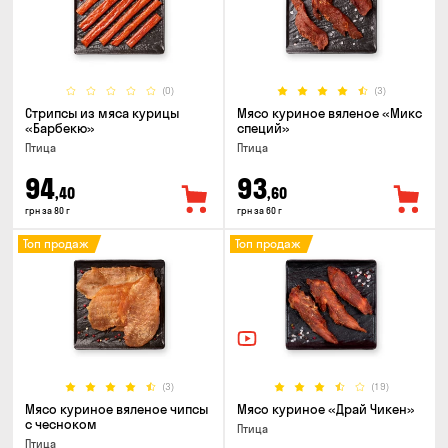
(0)
(3)
Стрипсы из мяса курицы
Мясо куриное вяленое «Микс
«Барбекю»
специй»
Птица
Птица
94
93
,40
,60
грн за 80 г
грн за 60 г
Топ продаж
Топ продаж
(3)
(19)
Мясо куриное вяленое чипсы
Мясо куриное «Драй Чикен»
с чесноком
Птица
Птица