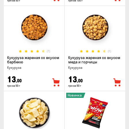
грн за 50 г
грн за 100 г
(7)
(1)
Кукуруза жареная со вкусом
Кукуруза жареная со вкусом
барбекю
меда и горчицы
Кукуруза
Кукуруза
13
13
,00
,00
грн за 50 г
грн за 50 г
Новинка