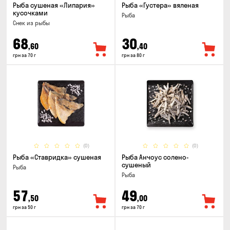
Рыба сушеная «Липария»
Рыба «Густера» вяленая
кусочками
Рыба
Снек из рыбы
68
30
,60
,40
грн за 70 г
грн за 80 г
(0)
(0)
Рыба «Ставридка» сушеная
Рыба Анчоус солено-
сушеный
Рыба
Рыба
57
49
,50
,00
грн за 50 г
грн за 70 г