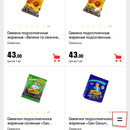
(0)
(0)
Семена подсолнечные
Семена подсолнечные
жареные «Велике та смачне
жареные подсоленные
ЗЕРНЯ», 90г
«Велике та смачне ЗЕРНЯ»,
Семечки
Семечки
90г
43
43
,00
,00
грн за 1 шт
грн за 1 шт
(0)
(0)
Семечки подсолнечника
Семечки подсолнечника
жареные соленые «Сан
жареные «Сан Саныч
Саныч», 155г
Премиум полосатые», 95г
Семечки
Семечки