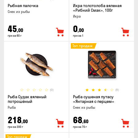
Рыбная палочка
Икра толстолоба вяленая
«Рибний Смак», 100г
Снек из рыбы
Икра
45
0
,00
,00
грн за 60 г
грн за 1
Топ продаж
(0)
(8)
Рыба Судак вяленый
Рыба сушеная путасу
потрошёный
«Янтарная с перцем»
Рыба
Снек из рыбы
218
68
,00
,60
грн за 200 г
грн за 70 г
Топ продаж