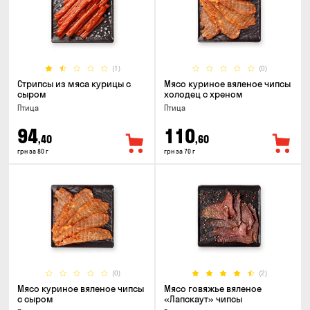
(1)
(0)
Стрипсы из мяса курицы с
Мясо куриное вяленое чипсы
сыром
холодец с хреном
Птица
Птица
94
110
,40
,60
грн за 80 г
грн за 70 г
(0)
(2)
Мясо куриное вяленое чипсы
Мясо говяжье вяленое
с сыром
«Лапскаут» чипсы