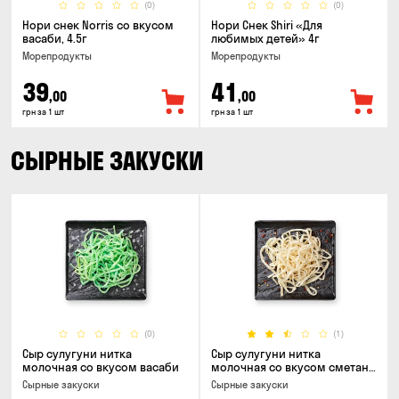
(0)
(0)
Нори снек Norris со вкусом
Нори Снек Shiri «Для
васаби, 4.5г
любимых детей» 4г
Морепродукты
Морепродукты
39
41
,00
,00
грн за 1 шт
грн за 1 шт
СЫРНЫЕ ЗАКУСКИ
(0)
(1)
Сыр сулугуни нитка
Сыр сулугуни нитка
молочная со вкусом васаби
молочная со вкусом сметаны
и зелени
Cырные закуски
Cырные закуски