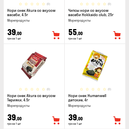
(0)
(0)
Нори снек Akura со вкусом
Чипсы нори со вкусом
васаби, 4.5г
васаби Hokkaido club, 25г
Морепродукты
Морепродукты
39
55
,00
,00
грн за 1 шт
грн за 1 шт
(0)
(0)
Нори снек Akura со вкусом
Нори снек Humanwell
Терияки, 4.5г
детские, 4г
Морепродукты
Морепродукты
39
39
,00
,00
грн за 1 шт
грн за 1 шт