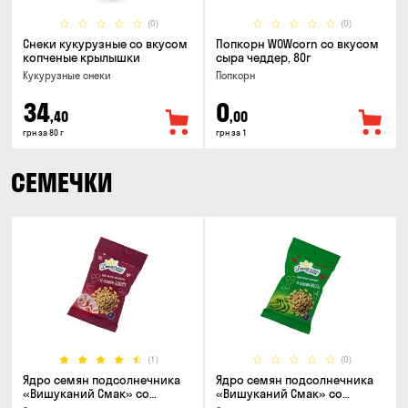
(0)
(0)
Снеки кукурузные со вкусом
Попкорн WOWcorn со вкусом
копченые крылышки
сыра чеддер, 80г
Кукурузные снеки
Попкорн
34
0
,40
,00
грн за 80 г
грн за 1
СЕМЕЧКИ
(1)
(0)
Ядро семян подсолнечника
Ядро семян подсолнечника
«Вишуканий Смак» со
«Вишуканий Смак» со
вкусом бекона, 80г
вкусом васаби, 80г