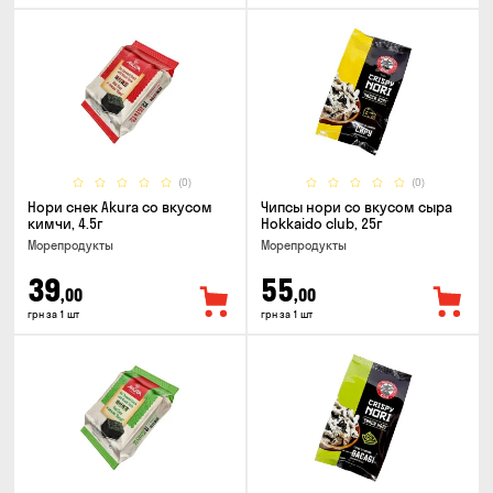
(0)
(0)
Нори снек Akura со вкусом
Чипсы нори со вкусом сыра
кимчи, 4.5г
Hokkaido club, 25г
Морепродукты
Морепродукты
39
55
,00
,00
грн за 1 шт
грн за 1 шт