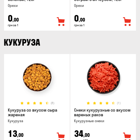
Орехи
Орехи
0
0
,00
,00
грн за 1
грн за 1
КУКУРУЗА
(8)
(1)
Кукуруза со вкусом сыра
Снеки кукурузные со вкусом
жареная
вареных раков
Кукуруза
Кукурузные снеки
13
34
,00
,00