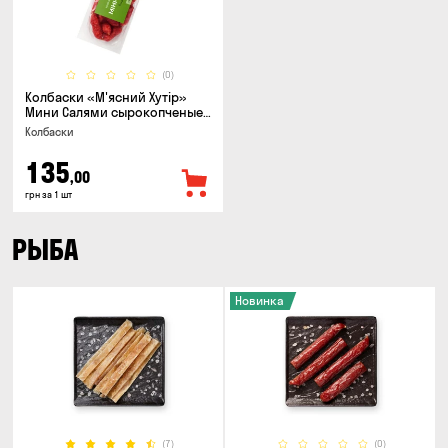
(0)
Колбаски «М'ясний Хутір»
Мини Салями сырокопченые,
150г
Колбаски
135
,00
грн за 1 шт
РЫБА
Новинка
(7)
(0)