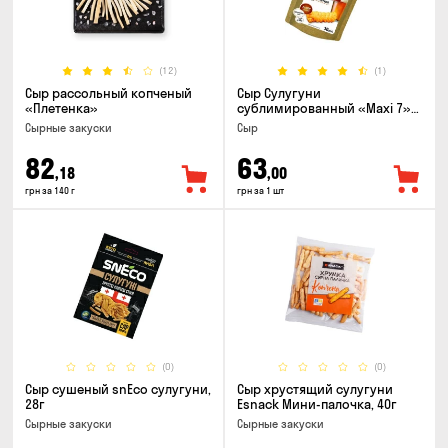
(12)
(1)
Сыр рассольный копченый
Сыр Сулугуни
«Плетенка»
сублимированный «Maxi 7»
кусочки, 30г
Cырные закуски
Сыр
82
63
,18
,00
грн за 140 г
грн за 1 шт
(0)
(0)
Сыр сушеный snEco сулугуни,
Сыр хрустящий сулугуни
28г
Esnack Мини-палочка, 40г
Cырные закуски
Cырные закуски