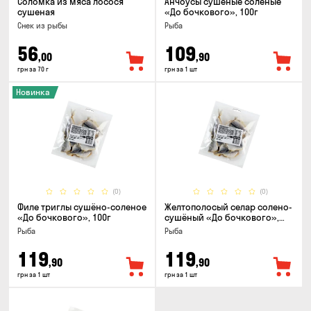
Соломка из мяса лосося
Анчоусы сушеные соленые
сушеная
«До бочкового», 100г
Снек из рыбы
Рыба
56
109
,00
,90
грн за 70 г
грн за 1 шт
Новинка
(0)
(0)
Филе триглы сушёно-соленое
Желтополосый селар солено-
«До бочкового», 100г
сушёный «До бочкового»,
100г
Рыба
Рыба
119
119
,90
,90
грн за 1 шт
грн за 1 шт