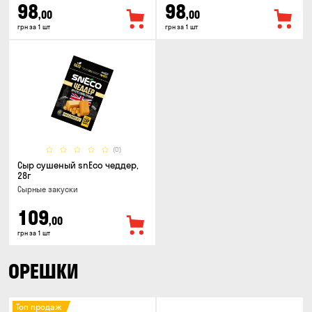
98
98
,00
,00
грн за 1 шт
грн за 1 шт
(0)
Сыр сушеный snEco чеддер,
28г
Cырные закуски
109
,00
грн за 1 шт
ОРЕШКИ
Топ продаж