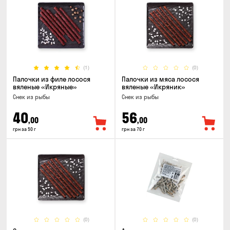
(1)
(0)
Палочки из филе лосося
Палочки из мяса лосося
вяленые «Икряные»
вяленые «Икряник»
Снек из рыбы
Снек из рыбы
40
56
,00
,00
грн за 50 г
грн за 70 г
(0)
(0)