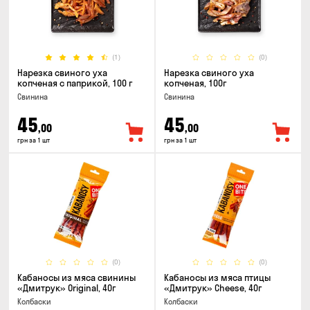
(1)
(0)
Нарезка свиного уха
Нарезка свиного уха
копченая с паприкой, 100 г
копченая, 100г
Свинина
Свинина
45
45
,00
,00
грн за 1 шт
грн за 1 шт
(0)
(0)
Кабаносы из мяса свинины
Кабаносы из мяса птицы
«Дмитрук» Original, 40г
«Дмитрук» Cheese, 40г
Колбаски
Колбаски