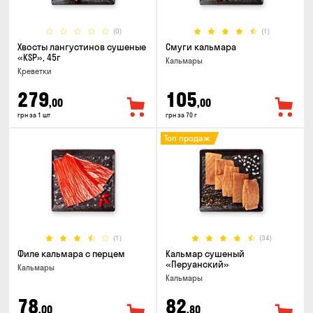
(0)
(1)
Хвосты лангустинов сушеные
Смуги кальмара
«KSP», 45г
Кальмары
Креветки
279
105
,00
,00
грн за 1 шт
грн за 70 г
Топ продаж
(1)
(34)
Филе кальмара с перцем
Кальмар сушеный
«Перуанский»
Кальмары
Кальмары
78
82
,00
,80