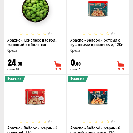
(0)
(0)
Арахис «Крисперс васаби»
Арахис «Belfood» острый с
жареный в оболочке
сушеными креветками, 120г
Орехи
Орехи
24
0
,00
,00
грн за 80 г
грн за 1
Новинка
Новинка
(0)
(0)
Арахис «Belfood» жареный
Арахис «Belfood» жареный
соленый, 120г
острый с анчоусом, 120г