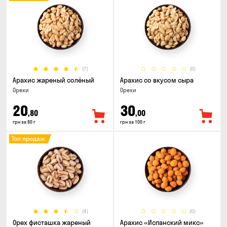
(7)
(0)
Арахис жареный солёный
Арахис со вкусом сыра
Орехи
Орехи
20
30
,80
,00
грн за 80 г
грн за 100 г
Топ продаж
(4)
(0)
Орех фисташка жареный
Арахис «Испанский микс»