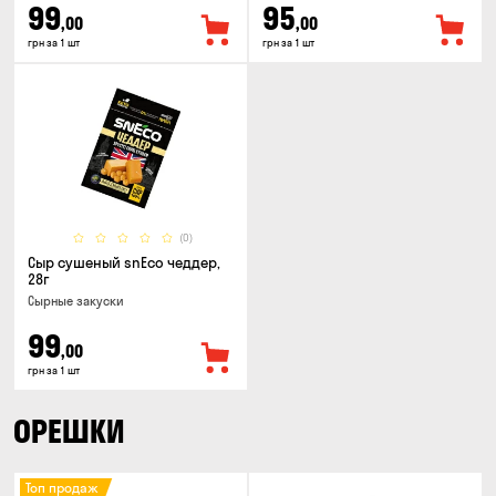
99
95
,00
,00
грн за 1 шт
грн за 1 шт
(0)
Сыр сушеный snEco чеддер,
28г
Cырные закуски
99
,00
грн за 1 шт
ОРЕШКИ
Топ продаж