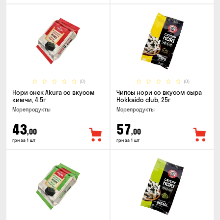
(0)
(0)
Нори снек Akura со вкусом
Чипсы нори со вкусом сыра
кимчи, 4.5г
Hokkaido club, 25г
Морепродукты
Морепродукты
43
57
,00
,00
грн за 1 шт
грн за 1 шт