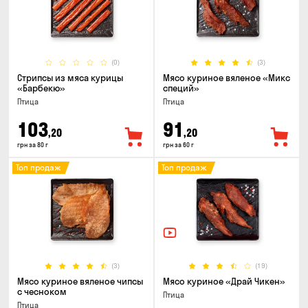
(0)
(3)
Стрипсы из мяса курицы
Мясо куриное вяленое «Микс
«Барбекю»
специй»
Птица
Птица
103
91
,20
,20
грн за 80 г
грн за 60 г
Топ продаж
Топ продаж
(3)
(19)
Мясо куриное вяленое чипсы
Мясо куриное «Драй Чикен»
с чесноком
Птица
Птица