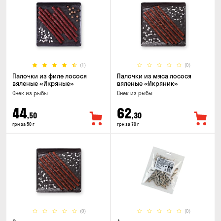
(1)
(0)
Палочки из филе лосося
Палочки из мяса лосося
вяленые «Икряные»
вяленые «Икряник»
Снек из рыбы
Снек из рыбы
44
62
,50
,30
грн за 50 г
грн за 70 г
(0)
(0)