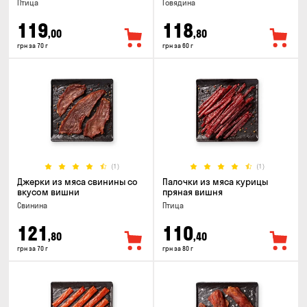
Птица
Говядина
119
118
,00
,80
грн за 70 г
грн за 60 г
(1)
(1)
Джерки из мяса свинины со
Палочки из мяса курицы
вкусом вишни
пряная вишня
Свинина
Птица
121
110
,80
,40
грн за 70 г
грн за 80 г