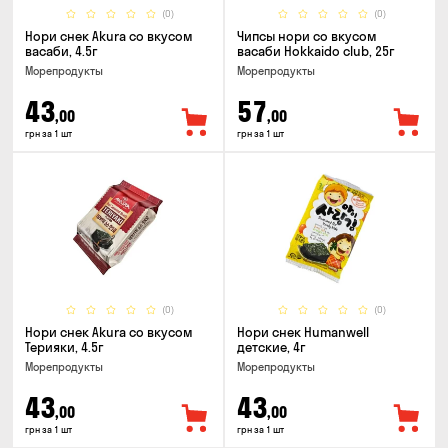
(0)
(0)
Нори снек Akura со вкусом
Чипсы нори со вкусом
васаби, 4.5г
васаби Hokkaido club, 25г
Морепродукты
Морепродукты
43
57
,00
,00
грн за 1 шт
грн за 1 шт
(0)
(0)
Нори снек Akura со вкусом
Нори снек Humanwell
Терияки, 4.5г
детские, 4г
Морепродукты
Морепродукты
43
43
,00
,00
грн за 1 шт
грн за 1 шт