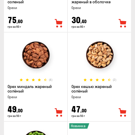
соленый
жареный в оболочке
Орехи
Орехи
75
30
,60
,40
грн за 60 г
грн за 80 г
(4)
(2)
Орех миндаль жареный
Орех кешью жареный
солёный
солёный
Орехи
Орехи
49
47
,00
,00
грн за 50 г
грн за 50 г
Новинка