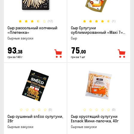
(12)
(1)
Сыр рассольный копченый
Сыр Сулугуни
«Плетенка»
сублимированный «Maxi 7»
кусочки, 30г
Cырные закуски
Сыр
93
75
,38
,00
грн за 140 г
грн за 1 шт
(0)
(0)
Сыр сушеный snEco сулугуни,
Сыр хрустящий сулугуни
28г
Esnack Мини-палочка, 40г
Cырные закуски
Cырные закуски