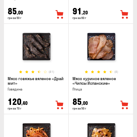
85
91
,00
,20
грн за 50 г
грн за 60 г
(41)
(4)
Мясо говяжье вяленое «Драй
Мясо куриное вяленое
мит»
«Чипсы Испанские»
Говядина
Птица
120
85
,40
,00
грн за 70 г
грн за 50 г