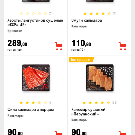
(0)
(1)
Хвосты лангустинов сушеные
Смуги кальмара
«KSP», 45г
Кальмары
Креветки
289
110
,00
,60
грн за 1 шт
грн за 70 г
Топ продаж
(1)
(34)
Филе кальмара с перцем
Кальмар сушеный
«Перуанский»
Кальмары
Кальмары
90
90
,00
,00