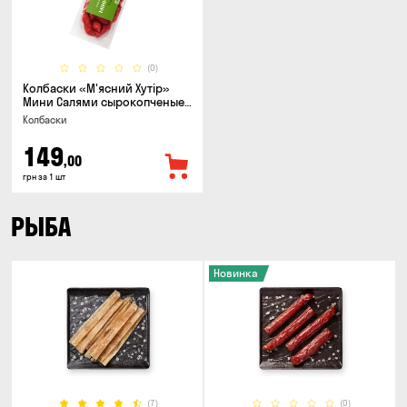
(0)
Колбаски «М'ясний Хутір»
Мини Салями сырокопченые,
150г
Колбаски
149
,00
грн за 1 шт
РЫБА
Новинка
(7)
(0)