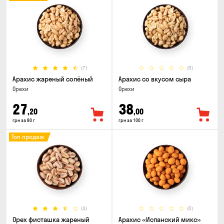
(7)
(0)
Арахис жареный солёный
Арахис со вкусом сыра
Орехи
Орехи
27
38
,20
,00
грн за 80 г
грн за 100 г
Топ продаж
(4)
(0)
Орех фисташка жареный
Арахис «Испанский микс»