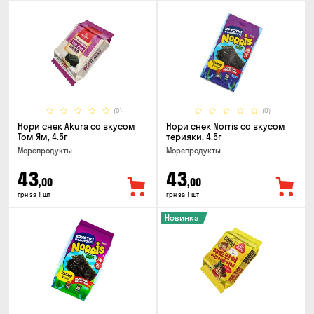
(0)
(0)
Нори снек Akura со вкусом
Нори снек Norris со вкусом
Том Ям, 4.5г
терияки, 4.5г
Морепродукты
Морепродукты
43
43
,00
,00
грн за 1 шт
грн за 1 шт
Новинка