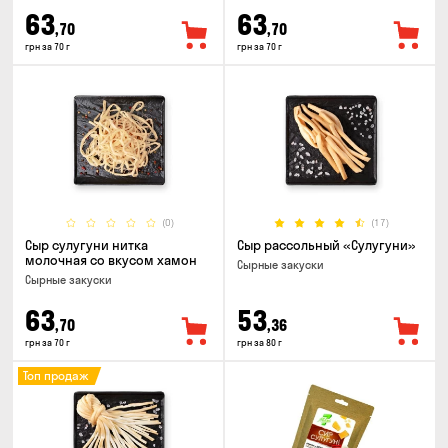
63
63
,70
,70
грн за 70 г
грн за 70 г
(0)
(17)
Сыр сулугуни нитка
Сыр рассольный «Сулугуни»
молочная со вкусом хамон
Cырные закуски
Cырные закуски
63
53
,70
,36
грн за 70 г
грн за 80 г
Топ продаж