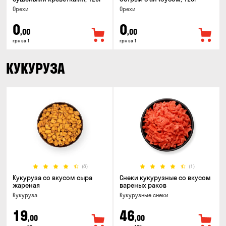
Орехи
Орехи
0
0
,00
,00
грн за 1
грн за 1
КУКУРУЗА
(8)
(1)
Кукуруза со вкусом сыра
Снеки кукурузные со вкусом
жареная
вареных раков
Кукуруза
Кукурузные снеки
19
46
,00
,00