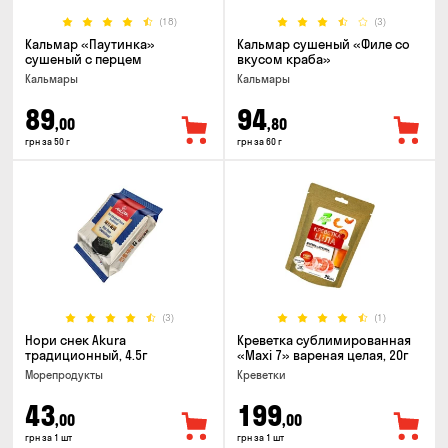
(18)
(3)
Кальмар «Паутинка»
Кальмар сушеный «Филе со
сушеный с перцем
вкусом краба»
Кальмары
Кальмары
89
94
,00
,80
грн за 50 г
грн за 60 г
(3)
(1)
Нори снек Akura
Креветка сублимированная
традиционный, 4.5г
«Maxi 7» вареная целая, 20г
Морепродукты
Креветки
43
199
,00
,00
грн за 1 шт
грн за 1 шт