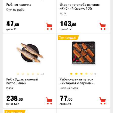
Рыбная палочка
Икра толстолоба вяленая
«Рибний Смак», 100г
Снек из рыбы
Икра
47
143
,40
,00
грн за 60 г
грн за 1 шт
Топ продаж
(0)
(8)
Рыба Судак вяленый
Рыба сушеная путасу
потрошёный
«Янтарная с перцем»
Рыба
Снек из рыбы
238
77
,00
,00
грн за 200 г
грн за 70 г
Топ продаж