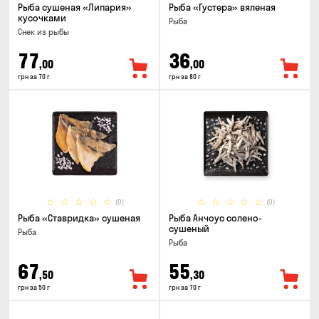
Рыба сушеная «Липария»
Рыба «Густера» вяленая
кусочками
Рыба
Снек из рыбы
77
36
,00
,00
грн за 70 г
грн за 80 г
(0)
(0)
Рыба «Ставридка» сушеная
Рыба Анчоус солено-
сушеный
Рыба
Рыба
67
55
,50
,30
грн за 50 г
грн за 70 г