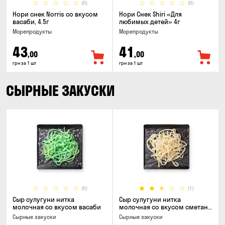
(0)
(0)
Нори снек Norris со вкусом
Нори Снек Shiri «Для
васаби, 4.5г
любимых детей» 4г
Морепродукты
Морепродукты
43
41
,00
,00
грн за 1 шт
грн за 1 шт
СЫРНЫЕ ЗАКУСКИ
(0)
(1)
Сыр сулугуни нитка
Сыр сулугуни нитка
молочная со вкусом васаби
молочная со вкусом сметаны
и зелени
Cырные закуски
Cырные закуски