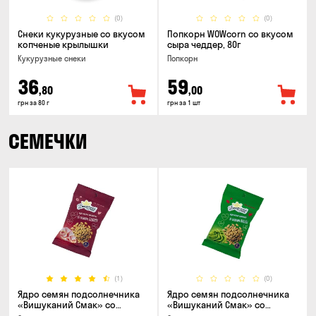
(0)
(0)
Снеки кукурузные со вкусом
Попкорн WOWcorn со вкусом
копченые крылышки
сыра чеддер, 80г
Кукурузные снеки
Попкорн
36
59
,80
,00
грн за 80 г
грн за 1 шт
СЕМЕЧКИ
(1)
(0)
Ядро семян подсолнечника
Ядро семян подсолнечника
«Вишуканий Смак» со
«Вишуканий Смак» со
вкусом бекона, 80г
вкусом васаби, 80г