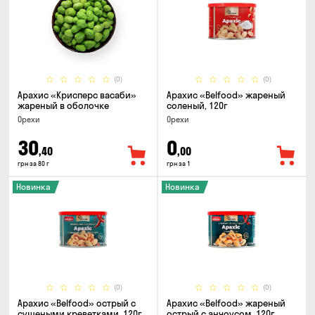
(0)
(0)
Арахис «Крисперс васаби»
Арахис «Belfood» жареный
жареный в оболочке
соленый, 120г
Орехи
Орехи
30
0
,40
,00
грн за 80 г
грн за 1
Новинка
Новинка
(0)
(0)
Арахис «Belfood» острый с
Арахис «Belfood» жареный
сушеными креветками, 120г
острый с анчоусом, 120г