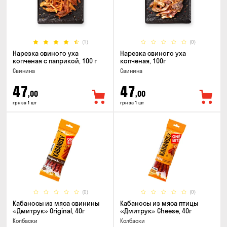
(1)
(0)
Нарезка свиного уха
Нарезка свиного уха
копченая с паприкой, 100 г
копченая, 100г
Свинина
Свинина
47
47
,00
,00
грн за 1 шт
грн за 1 шт
(0)
(0)
Кабаносы из мяса свинины
Кабаносы из мяса птицы
«Дмитрук» Original, 40г
«Дмитрук» Cheese, 40г
Колбаски
Колбаски