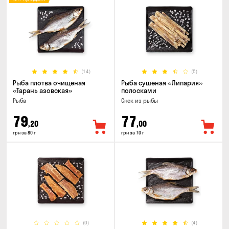
(14)
(8)
Рыба плотва очищеная
Рыба сушеная «Липария»
«Тарань азовская»
полосками
Рыба
Снек из рыбы
79
77
,20
,00
грн за 80 г
грн за 70 г
(0)
(4)