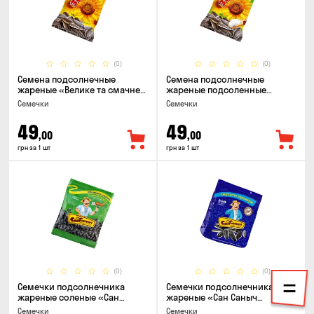
(0)
(0)
Семена подсолнечные
Семена подсолнечные
жареные «Велике та смачне
жареные подсоленные
ЗЕРНЯ», 90г
«Велике та смачне ЗЕРНЯ»,
Семечки
Семечки
90г
49
49
,00
,00
грн за 1 шт
грн за 1 шт
(0)
(0)
Семечки подсолнечника
Семечки подсолнечника
жареные соленые «Сан
жареные «Сан Саныч
Саныч», 155г
Премиум полосатые», 95г
Семечки
Семечки