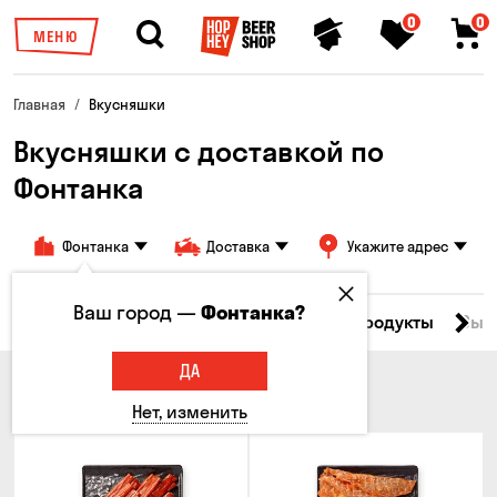
0
0
МЕНЮ
Главная
Вкусняшки
Вкусняшки c доставкой по
Фонтанка
Фонтанка
Доставка
Укажите адрес
Ваш город —
Фонтанка?
Все товары
Мясо
Рыба
Морепродукты
Сыр
ДА
МЯСО
Нет, изменить