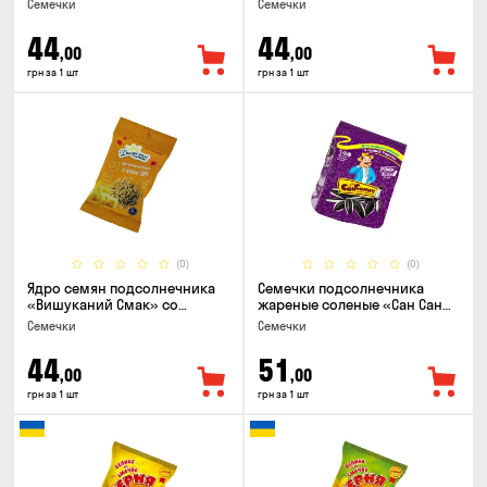
Семечки
Семечки
44
44
,00
,00
грн за 1 шт
грн за 1 шт
(0)
(0)
Ядро семян подсолнечника
Семечки подсолнечника
«Вишуканий Смак» со
жареные соленые «Сан Саныч
вкусом сыра, 80г
Премиум полосатые», 95г
Семечки
Семечки
44
51
,00
,00
грн за 1 шт
грн за 1 шт