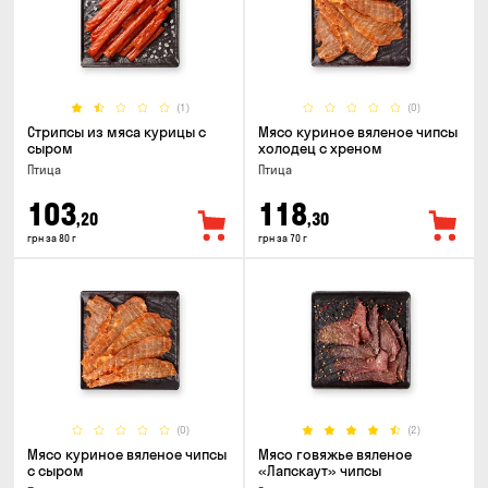
(1)
(0)
Стрипсы из мяса курицы с
Мясо куриное вяленое чипсы
сыром
холодец с хреном
Птица
Птица
103
118
,20
,30
грн за 80 г
грн за 70 г
(0)
(2)
Мясо куриное вяленое чипсы
Мясо говяжье вяленое
с сыром
«Лапскаут» чипсы