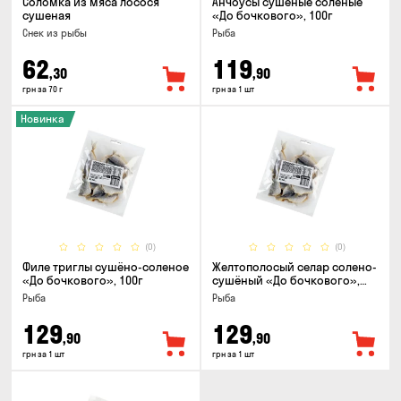
Соломка из мяса лосося
Анчоусы сушеные соленые
сушеная
«До бочкового», 100г
Снек из рыбы
Рыба
62
119
,30
,90
грн за 70 г
грн за 1 шт
Новинка
(0)
(0)
Филе триглы сушёно-соленое
Желтополосый селар солено-
«До бочкового», 100г
сушёный «До бочкового»,
100г
Рыба
Рыба
129
129
,90
,90
грн за 1 шт
грн за 1 шт