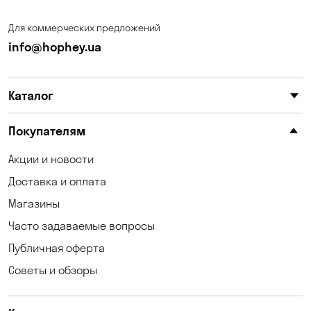
Запорожье
Ирпень
Для коммерческих предложений
Калиновка
Каменные Потоки
info@hophey.ua
Каменское
Карнауховка
Каталог
Катериновка
Келеберда
Киев
Клинцы
Покупателям
Княжичи
Корсунцы
Акции и новости
Доставка и оплата
Котовка
Коцюбинское
Магазины
Кошары
Красноселка
Часто задаваемые вопросы
Кременчуг
Кривой Рог
Публичная оферта
Советы и обзоры
Кривуши
Кропивницкий
Крюковщина
Кулеши