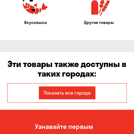
Вкусняшки
Другие товары
Эти товары также доступны в
таких городах:
Авангард
Александровка
Показать все города
Бабурка
Балабино
Белая Церковь
Белогородка
Узнавайте первым
Бережинка
Борисполь