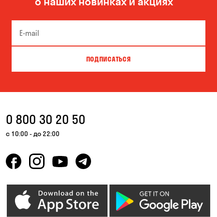
о наших новинках и акциях
Боярка
Бровары
Буча
Великая Северинка
Вита-Почтовая
Вишневое
ПОДПИСАТЬСЯ
Власовка
Вольная Терешковка
Вольное
Ворзель
Вышгород
Гатное
0 800 30 20 50
Гнедин
Гора
с 10:00 - до 22:00
Горбаневка
Горенка
Горишние Плавни
Гостомель
Дмитровка
Днепр
Елизаветовка
Зазимье