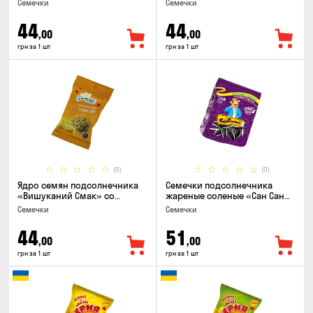
Семечки
Семечки
44
44
,00
,00
грн за 1 шт
грн за 1 шт
(0)
(0)
Ядро семян подсолнечника
Семечки подсолнечника
«Вишуканий Смак» со
жареные соленые «Сан Саныч
вкусом сыра, 80г
Премиум полосатые», 95г
Семечки
Семечки
44
51
,00
,00
грн за 1 шт
грн за 1 шт