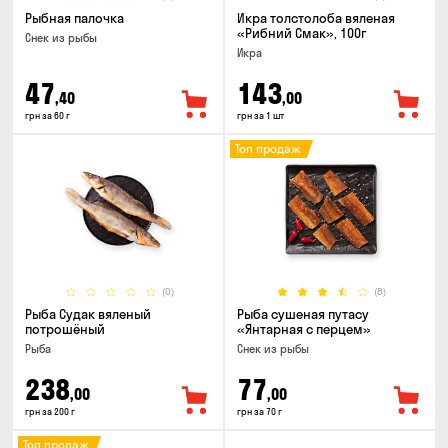
Рыбная палочка
Икра толстолоба вяленая
«Рибний Смак», 100г
Снек из рыбы
Икра
47
143
,40
,00
грн за 60 г
грн за 1 шт
Топ продаж
(0)
(8)
Рыба Судак вяленый
Рыба сушеная путасу
потрошёный
«Янтарная с перцем»
Рыба
Снек из рыбы
238
77
,00
,00
грн за 200 г
грн за 70 г
Топ продаж