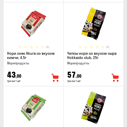
(0)
(0)
Нори снек Akura со вкусом
Чипсы нори со вкусом сыра
кимчи, 4.5г
Hokkaido club, 25г
Морепродукты
Морепродукты
43
57
,00
,00
грн за 1 шт
грн за 1 шт