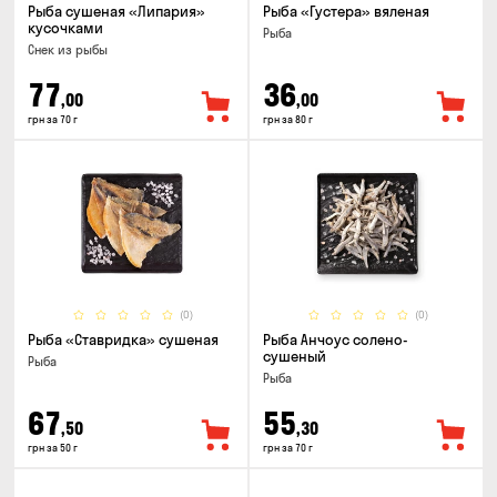
Рыба сушеная «Липария»
Рыба «Густера» вяленая
кусочками
Рыба
Снек из рыбы
77
36
,00
,00
грн за 70 г
грн за 80 г
(0)
(0)
Рыба «Ставридка» сушеная
Рыба Анчоус солено-
сушеный
Рыба
Рыба
67
55
,50
,30
грн за 50 г
грн за 70 г