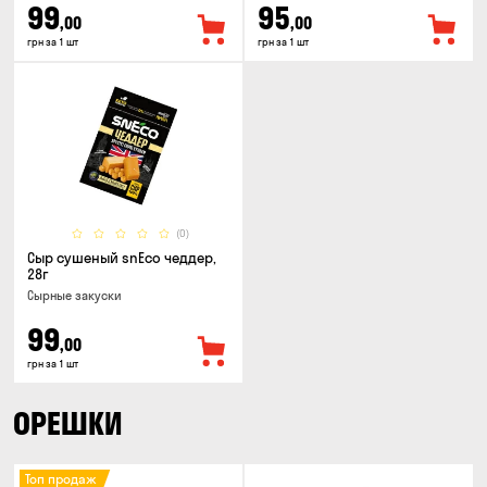
99
95
,00
,00
грн за 1 шт
грн за 1 шт
(0)
Сыр сушеный snEco чеддер,
28г
Cырные закуски
99
,00
грн за 1 шт
ОРЕШКИ
Топ продаж