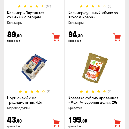
(18)
(3)
Кальмар «Паутинка»
Кальмар сушеный «Филе со
сушеный с перцем
вкусом краба»
Кальмары
Кальмары
89
94
,00
,80
грн за 50 г
грн за 60 г
(3)
(1)
Нори снек Akura
Креветка сублимированная
традиционный, 4.5г
«Maxi 7» вареная целая, 20г
Морепродукты
Креветки
43
199
,00
,00
грн за 1 шт
грн за 1 шт