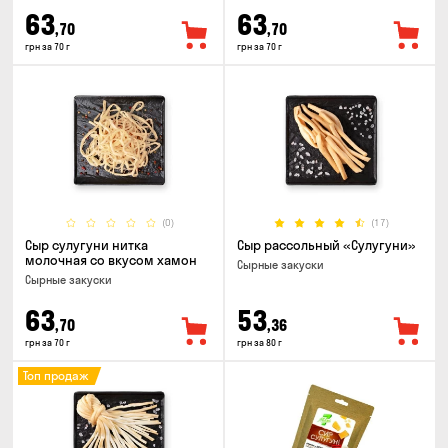
63
63
,70
,70
грн за 70 г
грн за 70 г
(0)
(17)
Сыр сулугуни нитка
Сыр рассольный «Сулугуни»
молочная со вкусом хамон
Cырные закуски
Cырные закуски
63
53
,70
,36
грн за 70 г
грн за 80 г
Топ продаж