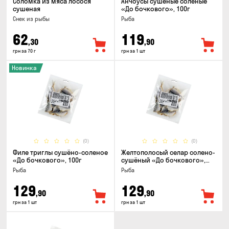
Соломка из мяса лосося
Анчоусы сушеные соленые
сушеная
«До бочкового», 100г
Снек из рыбы
Рыба
62
119
,30
,90
грн за 70 г
грн за 1 шт
Новинка
(0)
(0)
Филе триглы сушёно-соленое
Желтополосый селар солено-
«До бочкового», 100г
сушёный «До бочкового»,
100г
Рыба
Рыба
129
129
,90
,90
грн за 1 шт
грн за 1 шт