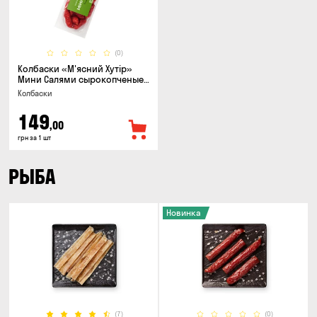
(0)
Колбаски «М'ясний Хутір»
Мини Салями сырокопченые,
150г
Колбаски
149
,00
грн за 1 шт
РЫБА
Новинка
(7)
(0)