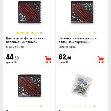
(1)
(0)
Палочки из филе лосося
Палочки из мяса лосося
вяленые «Икряные»
вяленые «Икряник»
Снек из рыбы
Снек из рыбы
44
62
,50
,30
грн за 50 г
грн за 70 г
(0)
(0)