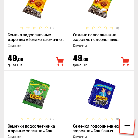
(0)
(0)
Семена подсолнечные
Семена подсолнечные
жареные «Велике та смачне
жареные подсоленные
ЗЕРНЯ», 90г
«Велике та смачне ЗЕРНЯ»,
Семечки
Семечки
90г
49
49
,00
,00
грн за 1 шт
грн за 1 шт
(0)
(0)
Семечки подсолнечника
Семечки подсолнечника
жареные соленые «Сан
жареные «Сан Саныч
Саныч», 155г
Премиум полосатые», 95г
Семечки
Семечки