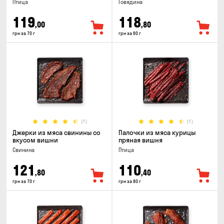
Птица
Говядина
119
118
,00
,80
грн за 70 г
грн за 60 г
(1)
(1)
Джерки из мяса свинины со
Палочки из мяса курицы
вкусом вишни
пряная вишня
Свинина
Птица
121
110
,80
,40
грн за 70 г
грн за 80 г