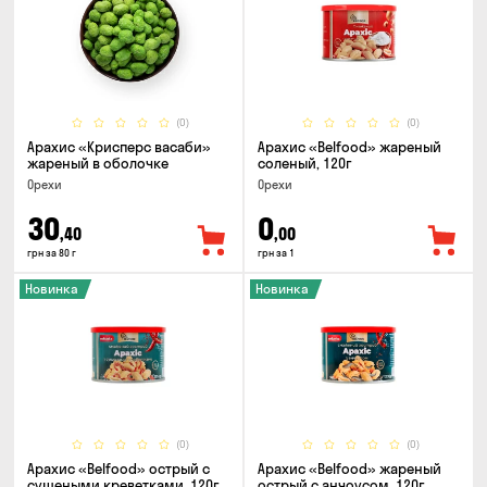
(0)
(0)
Арахис «Крисперс васаби»
Арахис «Belfood» жареный
жареный в оболочке
соленый, 120г
Орехи
Орехи
30
0
,40
,00
грн за 80 г
грн за 1
Новинка
Новинка
(0)
(0)
Арахис «Belfood» острый с
Арахис «Belfood» жареный
сушеными креветками, 120г
острый с анчоусом, 120г