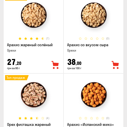
(7)
(0)
Арахис жареный солёный
Арахис со вкусом сыра
Орехи
Орехи
27
38
,20
,00
грн за 80 г
грн за 100 г
Топ продаж
(4)
(0)
Орех фисташка жареный
Арахис «Испанский микс»