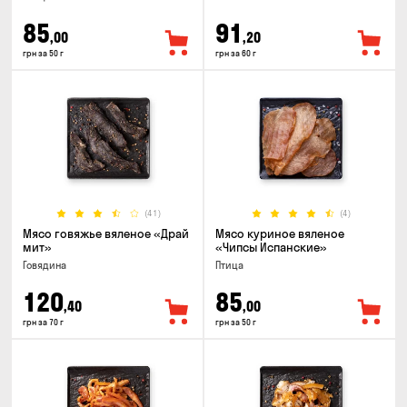
85
91
,00
,20
грн за 50 г
грн за 60 г
(41)
(4)
Мясо говяжье вяленое «Драй
Мясо куриное вяленое
мит»
«Чипсы Испанские»
Говядина
Птица
120
85
,40
,00
грн за 70 г
грн за 50 г