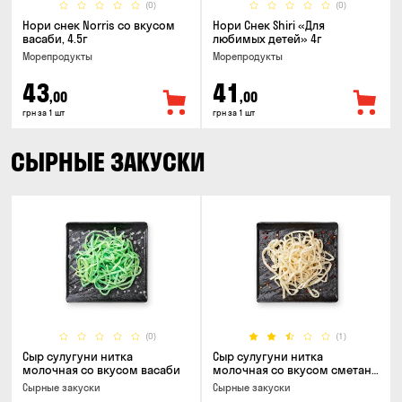
(0)
(0)
Нори снек Norris со вкусом
Нори Снек Shiri «Для
васаби, 4.5г
любимых детей» 4г
Морепродукты
Морепродукты
43
41
,00
,00
грн за 1 шт
грн за 1 шт
СЫРНЫЕ ЗАКУСКИ
(0)
(1)
Сыр сулугуни нитка
Сыр сулугуни нитка
молочная со вкусом васаби
молочная со вкусом сметаны
и зелени
Cырные закуски
Cырные закуски