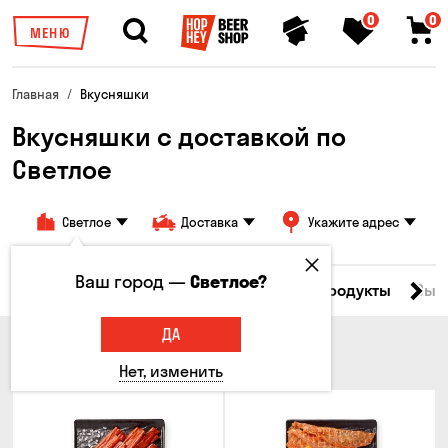
0
0
МЕНЮ
Главная
Вкусняшки
Вкусняшки c доставкой по
Светлое
Светлое
Доставка
Укажите адрес
Ваш город —
Светлое?
Все товары
Мясо
Рыба
Морепродукты
Сыр
ДА
МЯСО
Нет, изменить