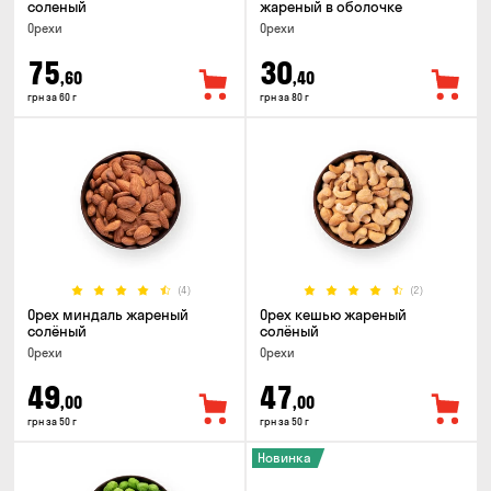
соленый
жареный в оболочке
Орехи
Орехи
75
30
,60
,40
грн за 60 г
грн за 80 г
(4)
(2)
Орех миндаль жареный
Орех кешью жареный
солёный
солёный
Орехи
Орехи
49
47
,00
,00
грн за 50 г
грн за 50 г
Новинка