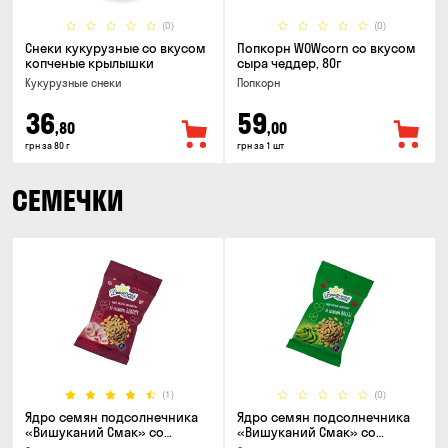
(0)
(0)
Снеки кукурузные со вкусом
Попкорн WOWcorn со вкусом
копченые крылышки
сыра чеддер, 80г
Кукурузные снеки
Попкорн
36
59
,80
,00
грн за 80 г
грн за 1 шт
СЕМЕЧКИ
(1)
(0)
Ядро семян подсолнечника
Ядро семян подсолнечника
«Вишуканий Смак» со
«Вишуканий Смак» со
вкусом бекона, 80г
вкусом васаби, 80г