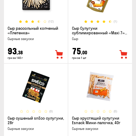
(12)
(1)
Сыр рассольный копченый
Сыр Сулугуни
«Плетенка»
сублимированный «Maxi 7»
кусочки, 30г
Cырные закуски
Сыр
93
75
,38
,00
грн за 140 г
грн за 1 шт
(0)
(0)
Сыр сушеный snEco сулугуни,
Сыр хрустящий сулугуни
28г
Esnack Мини-палочка, 40г
Cырные закуски
Cырные закуски