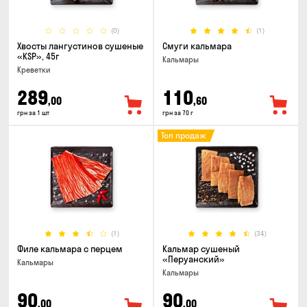
(0)
(1)
Хвосты лангустинов сушеные
Смуги кальмара
«KSP», 45г
Кальмары
Креветки
289
110
,00
,60
грн за 1 шт
грн за 70 г
Топ продаж
(1)
(34)
Филе кальмара с перцем
Кальмар сушеный
«Перуанский»
Кальмары
Кальмары
90
90
,00
,00