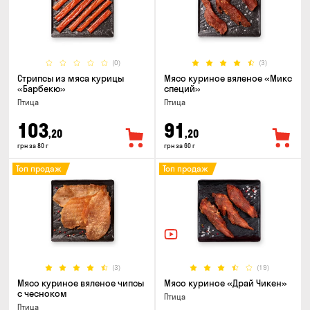
(0)
(3)
Стрипсы из мяса курицы
Мясо куриное вяленое «Микс
«Барбекю»
специй»
Птица
Птица
103
91
,20
,20
грн за 80 г
грн за 60 г
Топ продаж
Топ продаж
(3)
(19)
Мясо куриное вяленое чипсы
Мясо куриное «Драй Чикен»
с чесноком
Птица
Птица