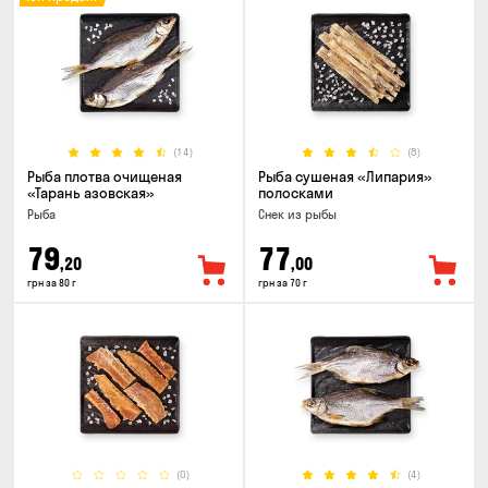
(14)
(8)
Рыба плотва очищеная
Рыба сушеная «Липария»
«Тарань азовская»
полосками
Рыба
Снек из рыбы
79
77
,20
,00
грн за 80 г
грн за 70 г
(0)
(4)