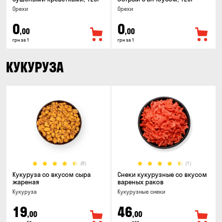
Орехи
Орехи
0
0
,00
,00
грн за 1
грн за 1
КУКУРУЗА
(8)
(1)
Кукуруза со вкусом сыра
Снеки кукурузные со вкусом
жареная
вареных раков
Кукуруза
Кукурузные снеки
19
46
,00
,00