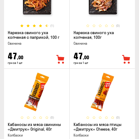
(1)
(0)
Нарезка свиного уха
Нарезка свиного уха
копченая с паприкой, 100 г
копченая, 100г
Свинина
Свинина
47
47
,00
,00
грн за 1 шт
грн за 1 шт
(0)
(0)
Кабаносы из мяса свинины
Кабаносы из мяса птицы
«Дмитрук» Original, 40г
«Дмитрук» Cheese, 40г
Колбаски
Колбаски