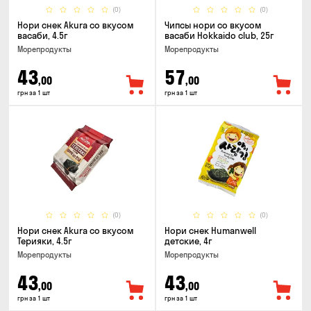
(0)
(0)
Нори снек Akura со вкусом
Чипсы нори со вкусом
васаби, 4.5г
васаби Hokkaido club, 25г
Морепродукты
Морепродукты
43
57
,00
,00
грн за 1 шт
грн за 1 шт
(0)
(0)
Нори снек Akura со вкусом
Нори снек Humanwell
Терияки, 4.5г
детские, 4г
Морепродукты
Морепродукты
43
43
,00
,00
грн за 1 шт
грн за 1 шт