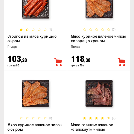
(1)
(0)
Стрипсы из мяса курицы с
Мясо куриное вяленое чипсы
сыром
холодец с хреном
Птица
Птица
103
118
,20
,30
грн за 80 г
грн за 70 г
(0)
(2)
Мясо куриное вяленое чипсы
Мясо говяжье вяленое
с сыром
«Лапскаут» чипсы