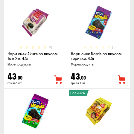
(0)
(0)
Нори снек Akura со вкусом
Нори снек Norris со вкусом
Том Ям, 4.5г
терияки, 4.5г
Морепродукты
Морепродукты
43
43
,00
,00
грн за 1 шт
грн за 1 шт
Новинка