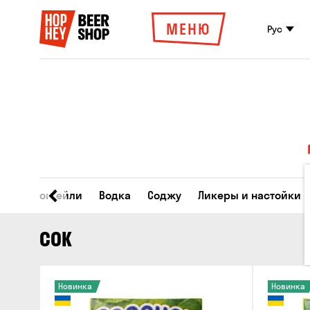
МЕНЮ
Рус
ски
Коктейли
Водка
Соджу
Ликеры и настойки
СОК
Новинка
Новинка