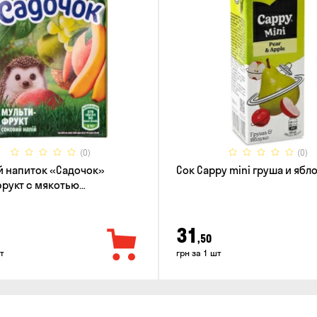
(0)
(0)
 напиток «Садочок»
Сок Cappy mini груша и ябло
рукт с мякотью
зованный 0.2л
31
,50
т
грн за 1 шт