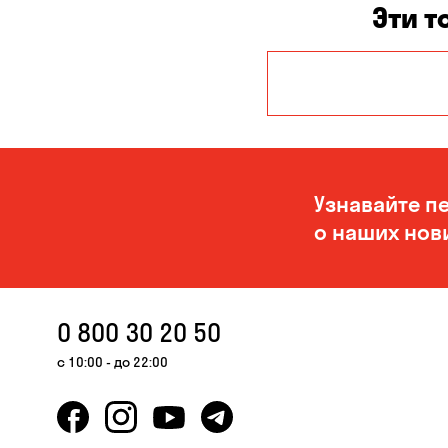
Эти т
Авангард
Бережинка
Вольное
Узнавайте п
Зазимье
о наших нов
Клинцы
Кушугум
Николаев
0 800 30 20 50
с 10:00 - до 22:00
Одесса
Пуховка