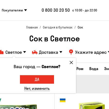
0 800 30 20 50
Покупателям
с 10:00 - до 22:00
Главная
Сегодня в бутылках
Сок
Сок в Светлое
Светлое
Доставка
Укажите адрес
Ваш город —
Светлое?
Коньяки и бренди
Джин
Текила
Ром
Вода
Эн
ДА
Нет, изменить