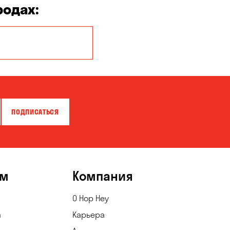
родах:
Белогородка
Вишневое
Елизаветовка
Киев
ПОДПИСАТЬСЯ
Кулеши
Матвеевка
Обуховка
ям
Компания
Погребы
О Hop Hey
а
Карьера
Созоновка