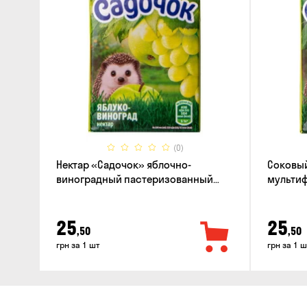
(0)
Нектар «Садочок» яблочно-
Соковый
виноградный пастеризованный
мультиф
0.2л
пастери
25
25
,50
,50
грн за 1 шт
грн за 1 ш