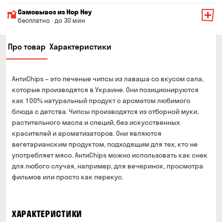
Минимальная сумма всего заказа — 200 грн
Самовывоз из Hop Hey
Стоимость доставки зависит от суммы всего заказа:
бесплатно · до 30 мин
От 200 до 299 грн
Минимальная сумма всего заказа — 250 грн
139 грн
Про товар
Характеристики
Время сборки заказа — до 30 мин
От 300 до 399 грн
99 грн
Можете без очереди забрать из магазина в удобное
От 400 до 699 грн
79 грн
для Вас время
АнтиChips – это печеные чипсы из лаваша со вкусом сала,
Оплата:
От 700 грн
бесплатно
которые производятся в Украине. Они позиционируются
наличными в магазине
как 100% натуральный продукт с ароматом любимого
Срок доставки — до 90 минут
банковской картой на сайте и в магазине
блюда с детства. Чипсы производятся из отборной муки,
*на время доставки могут влиять воздушные тревоги
растительного масла и специй, без искусственных
Оплата:
красителей и ароматизаторов. Они являются
наличными курьеру
вегетарианским продуктом, подходящим для тех, кто не
банковской картой на сайте
употребляет мясо. АнтиChips можно использовать как снек
для любого случая, например, для вечеринок, просмотра
фильмов или просто как перекус.
ХАРАКТЕРИСТИКИ