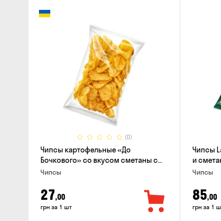
(0)
Чипсы картофельные «До
Чипсы L
Бочкового» со вкусом сметаны с
и смета
зеленью, 100г
Чипсы
Чипсы
27
85
,00
,00
грн за 1 шт
грн за 1 ш