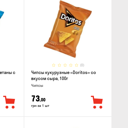
(0)
етаны с
Чипсы кукурузные «Doritos» со
вкусом сыра, 100г
Чипсы
73
,00
грн за 1 шт