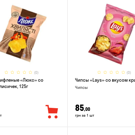
(0)
(0)
рифленые «Люкс» со
Чипсы «Lays» со вкусом кра
лисичек, 125г
Чипсы
85
,00
т
грн за 1 шт