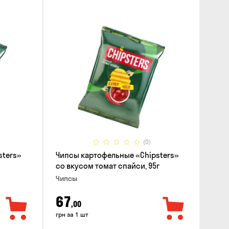
(0)
sters»
Чипсы картофельные «Chipsters»
со вкусом томат спайси, 95г
Чипсы
67
,00
грн за 1 шт