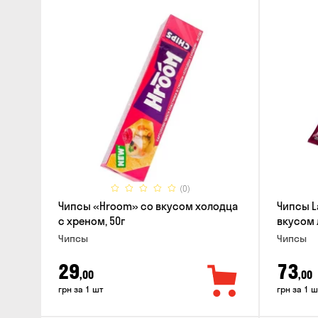
(0)
Чипсы «Hroom» со вкусом холодца
Чипсы L
с хреном, 50г
вкусом 
Чипсы
Чипсы
29
73
,00
,00
грн за 1 шт
грн за 1 ш