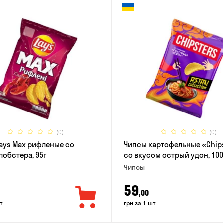
(0)
(0)
ays Max рифленые со
Чипсы картофельные «Chip
лобстера, 95г
со вкусом острый удон, 100
Чипсы
59
,00
т
грн за 1 шт