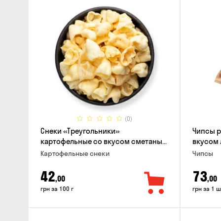
(0)
Снеки «Треугольники»
Чипсы 
картофельные со вкусом сметаны
вкусом 
с луком
Картофельные снеки
Чипсы
42
73
,00
,00
грн за 100 г
грн за 1 ш