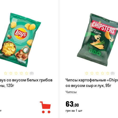
(0)
(0)
ays со вкусом белых грибов
Чипсы картофельные «Chip
ны, 120г
со вкусом сыр и лук, 95г
Чипсы
63
,00
т
грн за 1 шт