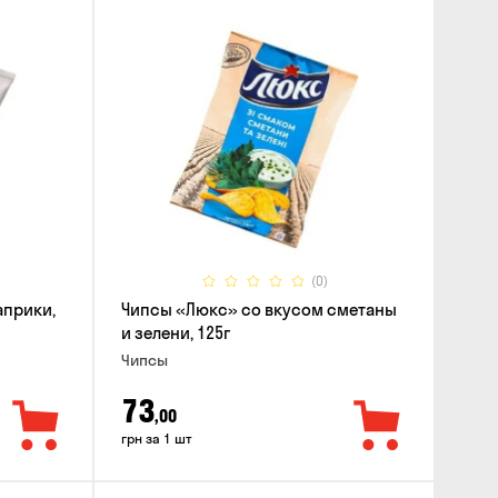
(0)
априки,
Чипсы «Люкс» со вкусом сметаны
и зелени, 125г
Чипсы
73
,00
грн за 1 шт