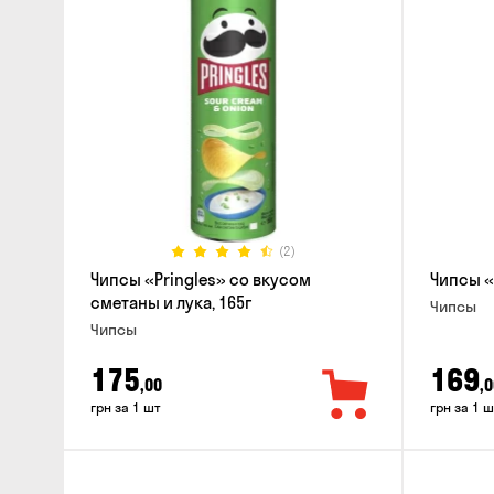
(2)
Чипсы «Pringles» со вкусом
Чипсы «
сметаны и лука, 165г
Чипсы
Чипсы
175
169
,00
,0
грн за 1 шт
грн за 1 ш