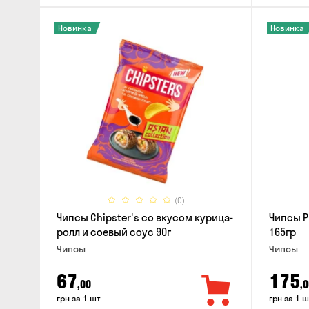
Новинка
Новинка
(0)
Чипсы Chipster's со вкусом курица-
Чипсы P
ролл и соевый соус 90г
165гр
Чипсы
Чипсы
67
175
,00
,0
грн за 1 шт
грн за 1 ш