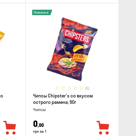
Новинка
(0)
со
Чипсы Chipster's со вкусом
острого рамена, 90г
Чипсы
0
,00
грн за 1