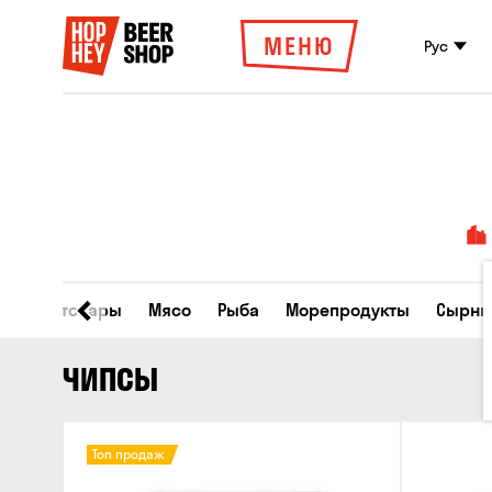
МЕНЮ
Рус
Все товары
Мясо
Рыба
Морепродукты
Сырны
ЧИПСЫ
Топ продаж