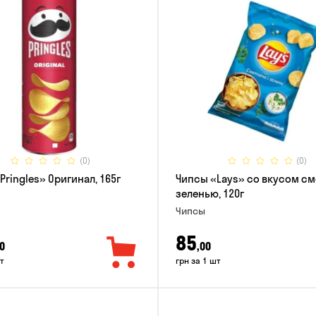
(0)
(0)
Pringles» Оригинал, 165г
Чипсы «Lays» со вкусом см
зеленью, 120г
Чипсы
85
0
,00
т
грн за 1 шт