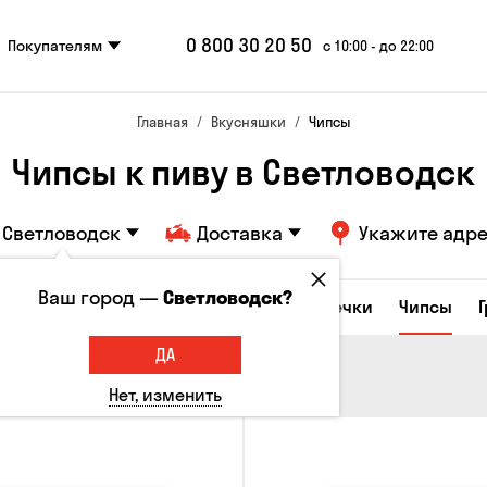
0 800 30 20 50
Покупателям
с 10:00 - до 22:00
Главная
Вкусняшки
Чипсы
Чипсы к пиву в Светловодск
Светловодск
Доставка
Укажите адр
Ваш город —
Светловодск?
е закуски
Орешки
Кукуруза
Семечки
Чипсы
ДА
Нет, изменить