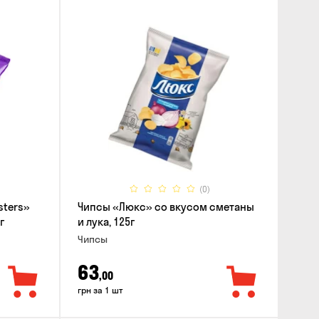
(0)
sters»
Чипсы «Люкс» со вкусом сметаны
г
и лука, 125г
Чипсы
63
,00
грн за 1 шт