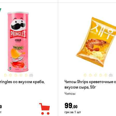
(0)
(0)
ringles со вкусом краба,
Чипсы Shrips креветочные 
вкусом сыра, 50г
Чипсы
99
0
,00
т
грн за 1 шт