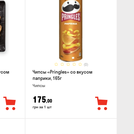
(0)
усом
Чипсы «Pringles» со вкусом
паприки, 165г
Чипсы
175
,00
грн за 1 шт