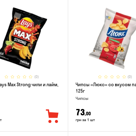
(0)
(0)
ays Max Strong чили и лайм,
Чипсы «Люкс» со вкусом п
125г
Чипсы
73
,00
т
грн за 1 шт