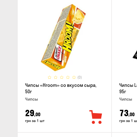
(0)
Чипсы «Hroom» со вкусом сыра,
Чипсы L
50г
95г
Чипсы
Чипсы
29
73
,00
,00
грн за 1 шт
грн за 1 ш