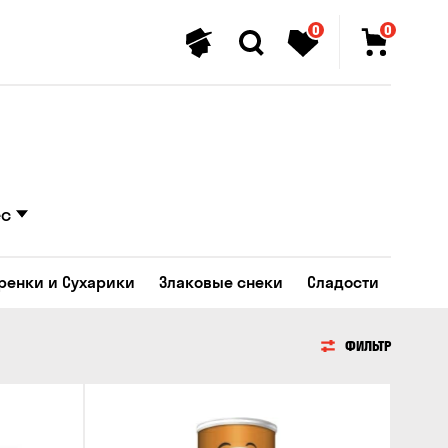
0
0
ес
Гренки и Сухарики
Злаковые снеки
Сладости
ФИЛЬТР