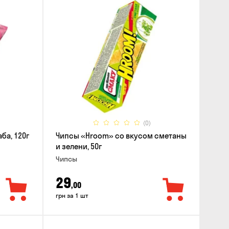
(0)
ба, 120г
Чипсы «Hroom» со вкусом сметаны
и зелени, 50г
Чипсы
29
,00
грн за 1 шт