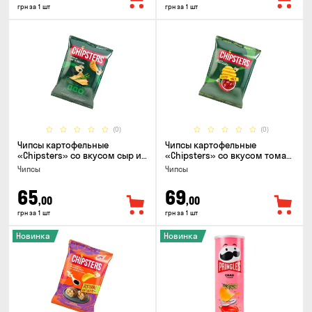
грн за 1 шт
грн за 1 шт
(0)
(0)
Чипсы картофельные
Чипсы картофельные
«Chipsters» со вкусом сыр и
«Chipsters» со вкусом томат
лук, 95г
спайси, 95г
Чипсы
Чипсы
65
69
,00
,00
грн за 1 шт
грн за 1 шт
Новинка
Новинка