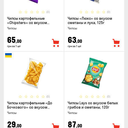
(0)
(0)
Чипсы картофельные
Чипсы «Люкс» со вкусом
«Chipsters» со вкусом
сметаны и лука, 125г
острый удон, 100г
Чипсы
Чипсы
65
63
,00
,00
грн за 1 шт
грн за 1 шт
(0)
(0)
Чипсы картофельные «До
Чипсы Lays со вкусом белых
Бочкового» со вкусом
грибов и сметаны, 120г
сметаны с зеленью, 100г
Чипсы
Чипсы
29
87
,00
,00