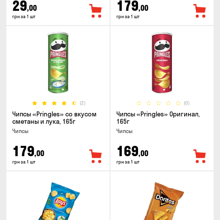
29
179
,00
,00
грн за 1 шт
грн за 1 шт
(2)
(0)
Чипсы «Pringles» со вкусом
Чипсы «Pringles» Оригинал,
сметаны и лука, 165г
165г
Чипсы
Чипсы
179
169
,00
,00
грн за 1 шт
грн за 1 шт