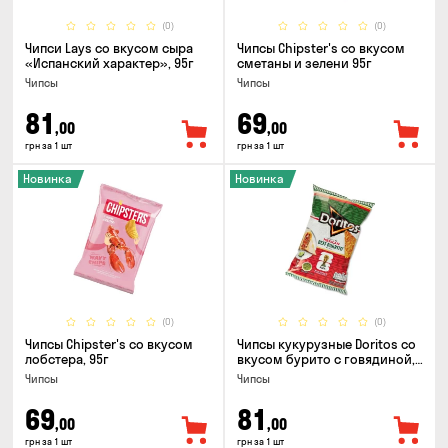
(0)
(0)
Чипси Lays со вкусом сыра
Чипсы Chipster's со вкусом
«Испанский характер», 95г
сметаны и зелени 95г
Чипсы
Чипсы
81
69
,00
,00
грн за 1 шт
грн за 1 шт
Новинка
Новинка
(0)
(0)
Чипсы Chipster's со вкусом
Чипсы кукурузные Doritos со
лобстера, 95г
вкусом бурито с говядиной,
90г
Чипсы
Чипсы
69
81
,00
,00
грн за 1 шт
грн за 1 шт