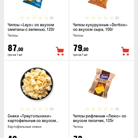
(0)
(0)
Чипсы «Lays» со вкусом
Чипсы кукурузные «Doritos»
сметаны с зеленью, 120г
со вкусом сыра, 100г
Чипсы
Чипсы
87
79
,00
,00
грн за 1 шт
грн за 1 шт
(0)
(0)
Снеки «Треугольники»
Чипсы рифленые «Люкс» со
картофельные со вкусом
вкусом лисичек, 125г
сметаны с луком
Картофельные снеки
Чипсы