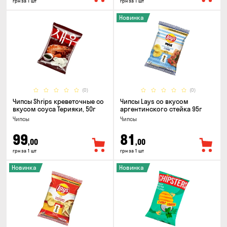
грн за 1 шт
грн за 1 шт
Новинка
(0)
(0)
Чипсы Shrips креветочные со
Чипсы Lays со вкусом
вкусом соуса Терияки, 50г
аргентинского стейка 95г
Чипсы
Чипсы
99
81
,00
,00
грн за 1 шт
грн за 1 шт
Новинка
Новинка