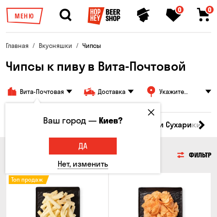
0
0
МЕНЮ
Главная
Вкусняшки
Чипсы
Чипсы к пиву в Вита-Почтовой
Вита-Почтовая
Доставка
Укажите
адрес
Ваш город —
Киев?
Кукуруза
Семечки
Чипсы
Гренки и Сухарики
З
ДА
ЧИПСЫ
ФИЛЬТР
Нет, изменить
Топ продаж