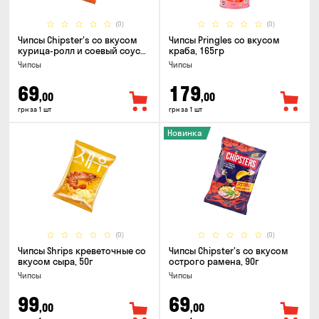
(0)
(0)
Чипсы Chipster's со вкусом
Чипсы Pringles со вкусом
курица-ролл и соевый соус
краба, 165гр
90г
Чипсы
Чипсы
69
179
,00
,00
грн за 1 шт
грн за 1 шт
Новинка
(0)
(0)
Чипсы Shrips креветочные со
Чипсы Chipster's со вкусом
вкусом сыра, 50г
острого рамена, 90г
Чипсы
Чипсы
99
69
,00
,00