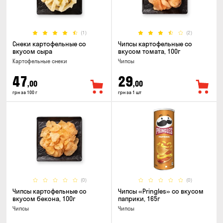
(1)
(2)
Снеки картофельные со
Чипсы картофельные со
вкусом сыра
вкусом томата, 100г
Картофельные снеки
Чипсы
47
29
,00
,00
грн за 100 г
грн за 1 шт
(0)
(0)
Чипсы картофельные со
Чипсы «Pringles» со вкусом
вкусом бекона, 100г
паприки, 165г
Чипсы
Чипсы