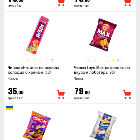
,00
,00
грн за 1 шт
грн за 1 шт
(0)
(0)
Чипсы «Hroom» со вкусом
Чипсы Lays Max рифленые со
холодца с хреном, 50г
вкусом лобстера, 95г
Чипсы
Чипсы
35
79
,00
,00
грн за 1 шт
грн за 1 шт