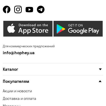
Гостомель
Днепр
Елизаветовка
Зазимье
Запорожье
Ирпень
Калиновка
Каменные Потоки
Каменское
Карнауховка
Для коммерческих предложений
Катериновка
Киев
info@hophey.ua
Клинцы
Княжичи
Каталог
Корсунцы
Котовка
Красноселка
Кременчуг
Покупателям
Кривой Рог
Кривуши
Акции и новости
Доставка и оплата
Кропивницкий
Крюковщина