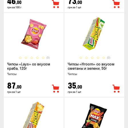
46
73
,00
,00
грн за 100 г
грн за 1 шт
(0)
(0)
Чипсы «Lays» со вкусом
Чипсы «Hroom» со вкусом
краба, 120г
сметаны и зелени, 50г
Чипсы
Чипсы
87
35
,00
,00
грн за 1 шт
грн за 1 шт