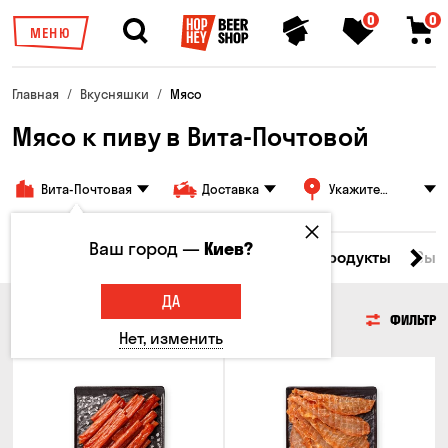
0
0
МЕНЮ
Главная
Вкусняшки
Мясо
Мясо к пиву в Вита-Почтовой
Вита-Почтовая
Доставка
Укажите
адрес
Ваш город —
Киев?
Все товары
Мясо
Рыба
Морепродукты
Сыр
ДА
МЯСО
ФИЛЬТР
Нет, изменить