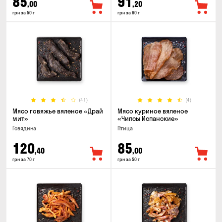
85
91
,00
,20
грн за 50 г
грн за 60 г
(41)
(4)
Мясо говяжье вяленое «Драй
Мясо куриное вяленое
мит»
«Чипсы Испанские»
Говядина
Птица
120
85
,40
,00
грн за 70 г
грн за 50 г