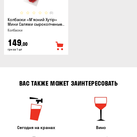
(0)
Колбаски «М'ясний Хутір»
Мини Салями сырокопченые,
150г
Колбаски
149
,00
грн за 1 шт
ВАС ТАКЖЕ МОЖЕТ ЗАИНТЕРЕСОВАТЬ
Сегодня на кранах
Вино