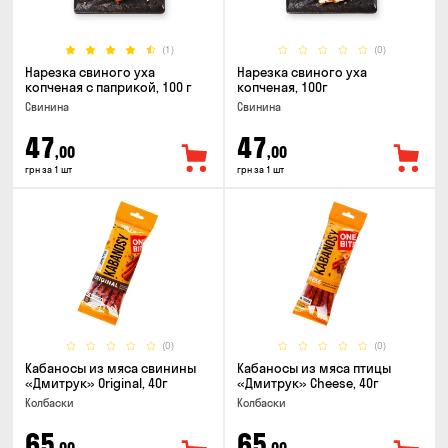
(1)
(0)
Нарезка свиного уха
Нарезка свиного уха
копченая с паприкой, 100 г
копченая, 100г
Свинина
Свинина
47
47
,00
,00
грн за 1 шт
грн за 1 шт
(0)
(0)
Кабаносы из мяса свинины
Кабаносы из мяса птицы
«Дмитрук» Original, 40г
«Дмитрук» Cheese, 40г
Колбаски
Колбаски
65
65