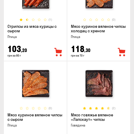
(1)
(0)
Стрипсы из мяса курицы с
Мясо куриное вяленое чипсы
сыром
холодец с хреном
Птица
Птица
103
118
,20
,30
грн за 80 г
грн за 70 г
(0)
(2)
Мясо куриное вяленое чипсы
Мясо говяжье вяленое
с сыром
«Лапскаут» чипсы
Птица
Говядина