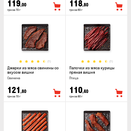
119
118
,00
,80
грн за 70 г
грн за 60 г
(1)
(1)
Джерки из мяса свинины со
Палочки из мяса курицы
вкусом вишни
пряная вишня
Свинина
Птица
121
110
,80
,40
грн за 70 г
грн за 80 г