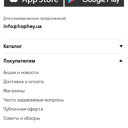
Зазимье
Запорожье
Ирпень
Калиновка
Для коммерческих предложений
Каменные Потоки
Каменское
info@hophey.ua
Карнауховка
Катериновка
Каталог
Келеберда
Киев
Клинцы
Княжичи
Покупателям
Корсунцы
Котовка
Акции и новости
Доставка и оплата
Коцюбинское
Кошары
Магазины
Красноселка
Кременчуг
Часто задаваемые вопросы
Кривой Рог
Кривуши
Публичная оферта
Советы и обзоры
Кропивницкий
Крюковщина