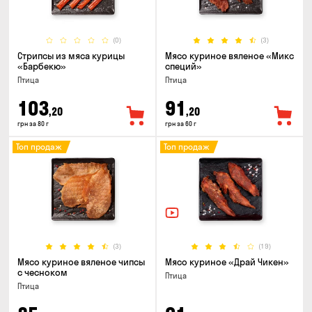
(0)
(3)
Стрипсы из мяса курицы
Мясо куриное вяленое «Микс
«Барбекю»
специй»
Птица
Птица
103
91
,20
,20
грн за 80 г
грн за 60 г
Топ продаж
Топ продаж
(3)
(19)
Мясо куриное вяленое чипсы
Мясо куриное «Драй Чикен»
с чесноком
Птица
Птица