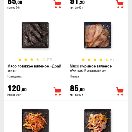
85
91
,00
,20
грн за 50 г
грн за 60 г
(41)
(4)
Мясо говяжье вяленое «Драй
Мясо куриное вяленое
мит»
«Чипсы Испанские»
Говядина
Птица
120
85
,40
,00
грн за 70 г
грн за 50 г