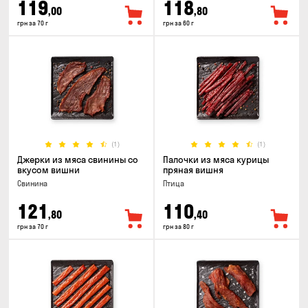
119
118
,00
,80
грн за 70 г
грн за 60 г
(1)
(1)
Джерки из мяса свинины со
Палочки из мяса курицы
вкусом вишни
пряная вишня
Свинина
Птица
121
110
,80
,40
грн за 70 г
грн за 80 г