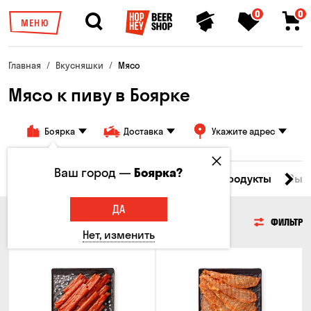
0
0
МЕНЮ
Главная
Вкусняшки
Мясо
Мясо к пиву в Боярке
Боярка
Доставка
Укажите адрес
Ваш город —
Боярка?
Все товары
Мясо
Рыба
Морепродукты
Сыр
ДА
МЯСО
ФИЛЬТР
Нет, изменить