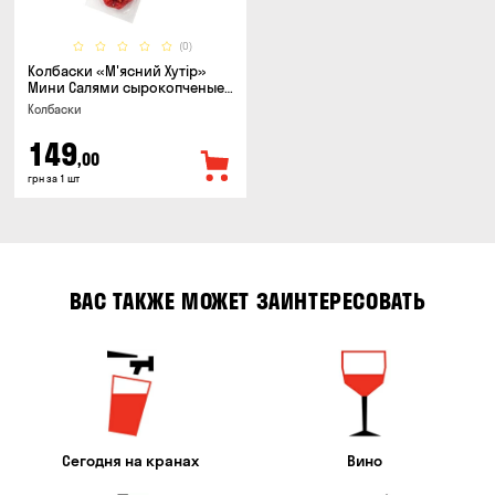
(0)
Колбаски «М'ясний Хутір»
Мини Салями сырокопченые,
150г
Колбаски
149
,00
грн за 1 шт
ВАС ТАКЖЕ МОЖЕТ ЗАИНТЕРЕСОВАТЬ
Сегодня на кранах
Вино