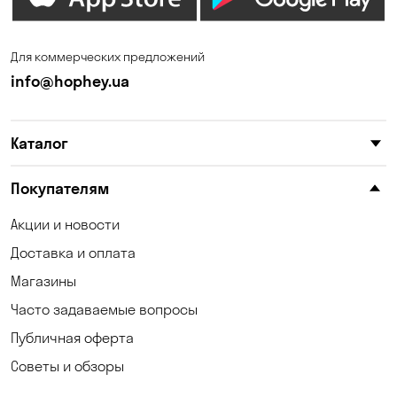
Зазимье
Запорожье
Ирпень
Калиновка
Для коммерческих предложений
Каменные Потоки
Каменское
info@hophey.ua
Карнауховка
Катериновка
Каталог
Келеберда
Киев
Клинцы
Княжичи
Покупателям
Корсунцы
Котовка
Акции и новости
Доставка и оплата
Коцюбинское
Кошары
Магазины
Красноселка
Кременчуг
Часто задаваемые вопросы
Кривой Рог
Кривуши
Публичная оферта
Советы и обзоры
Кропивницкий
Крюковщина