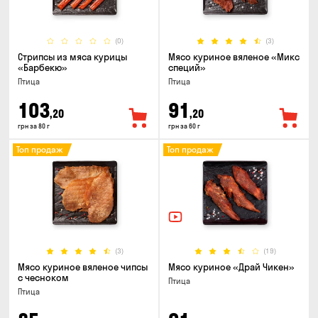
(0)
(3)
Стрипсы из мяса курицы
Мясо куриное вяленое «Микс
«Барбекю»
специй»
Птица
Птица
103
91
,20
,20
грн за 80 г
грн за 60 г
Топ продаж
Топ продаж
(3)
(19)
Мясо куриное вяленое чипсы
Мясо куриное «Драй Чикен»
с чесноком
Птица
Птица