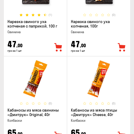
(1)
(0)
Нарезка свиного уха
Нарезка свиного уха
копченая с паприкой, 100 г
копченая, 100г
Свинина
Свинина
47
47
,00
,00
грн за 1 шт
грн за 1 шт
(0)
(0)
Кабаносы из мяса свинины
Кабаносы из мяса птицы
«Дмитрук» Original, 40г
«Дмитрук» Cheese, 40г
Колбаски
Колбаски
65
65