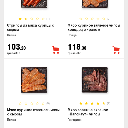
(1)
(0)
Стрипсы из мяса курицы с
Мясо куриное вяленое чипсы
сыром
холодец с хреном
Птица
Птица
103
118
,20
,30
грн за 80 г
грн за 70 г
(0)
(2)
Мясо куриное вяленое чипсы
Мясо говяжье вяленое
с сыром
«Лапскаут» чипсы
Птица
Говядина