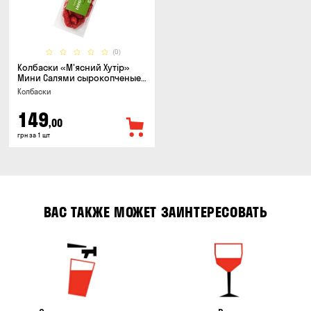
(0)
Колбаски «М'ясний Хутір»
Мини Салями сырокопченые,
150г
Колбаски
149
,00
грн за 1 шт
ВАС ТАКЖЕ МОЖЕТ ЗАИНТЕРЕСОВАТЬ