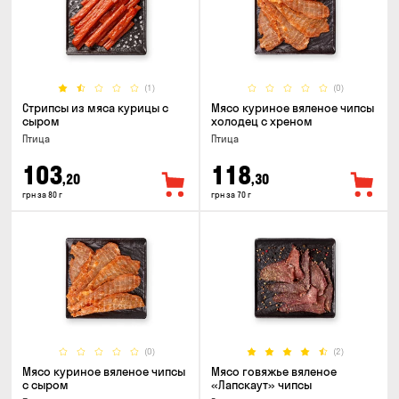
(1)
(0)
Стрипсы из мяса курицы с
Мясо куриное вяленое чипсы
сыром
холодец с хреном
Птица
Птица
103
118
,20
,30
грн за 80 г
грн за 70 г
(0)
(2)
Мясо куриное вяленое чипсы
Мясо говяжье вяленое
с сыром
«Лапскаут» чипсы