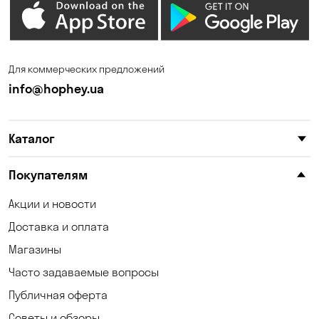
Зазимье
Запорожье
Ирпень
Калиновка
Для коммерческих предложений
Каменные Потоки
Каменское
info@hophey.ua
Карнауховка
Катериновка
Каталог
Келеберда
Киев
Клинцы
Княжичи
Покупателям
Корсунцы
Котовка
Акции и новости
Доставка и оплата
Коцюбинское
Кошары
Магазины
Красноселка
Кременчуг
Часто задаваемые вопросы
Кривой Рог
Кривуши
Публичная оферта
Советы и обзоры