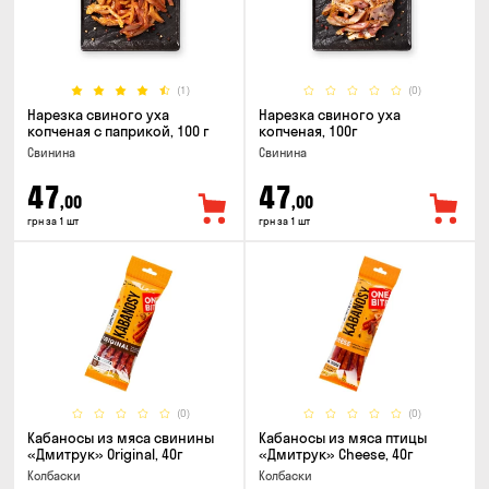
(1)
(0)
Нарезка свиного уха
Нарезка свиного уха
копченая с паприкой, 100 г
копченая, 100г
Свинина
Свинина
47
47
,00
,00
грн за 1 шт
грн за 1 шт
(0)
(0)
Кабаносы из мяса свинины
Кабаносы из мяса птицы
«Дмитрук» Original, 40г
«Дмитрук» Cheese, 40г
Колбаски
Колбаски