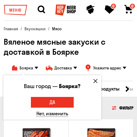
0
0
МЕНЮ
Главная
Вкусняшки
Мясо
Вяленое мясные закуски с
доставкой в ​​Боярке
Боярка
Доставка
Укажите адрес
Ваш город —
Боярка?
Все товары
Мясо
Рыба
Морепродукты
Сыр
ДА
МЯСО
ФИЛЬТР
Нет, изменить