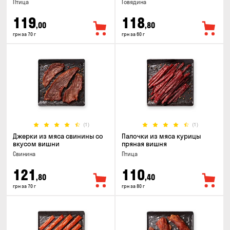
Птица
Говядина
119
118
,00
,80
грн за 70 г
грн за 60 г
(1)
(1)
Джерки из мяса свинины со
Палочки из мяса курицы
вкусом вишни
пряная вишня
Свинина
Птица
121
110
,80
,40
грн за 70 г
грн за 80 г