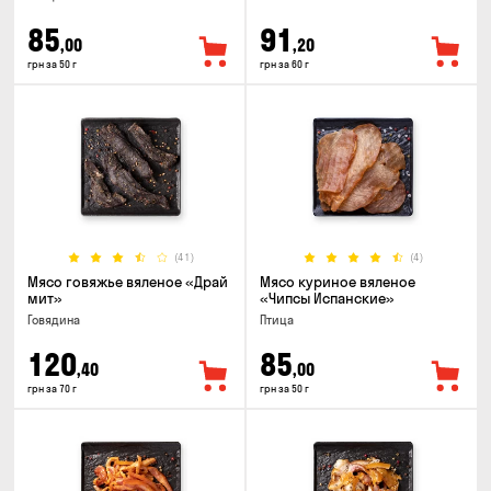
85
91
,00
,20
грн за 50 г
грн за 60 г
(41)
(4)
Мясо говяжье вяленое «Драй
Мясо куриное вяленое
мит»
«Чипсы Испанские»
Говядина
Птица
120
85
,40
,00
грн за 70 г
грн за 50 г