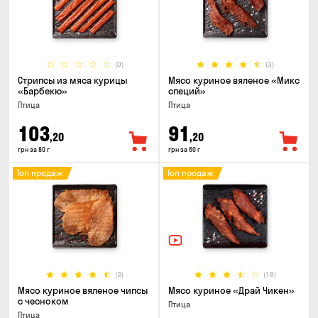
(0)
(3)
Стрипсы из мяса курицы
Мясо куриное вяленое «Микс
«Барбекю»
специй»
Птица
Птица
103
91
,20
,20
грн за 80 г
грн за 60 г
Топ продаж
Топ продаж
(3)
(19)
Мясо куриное вяленое чипсы
Мясо куриное «Драй Чикен»
с чесноком
Птица
Птица