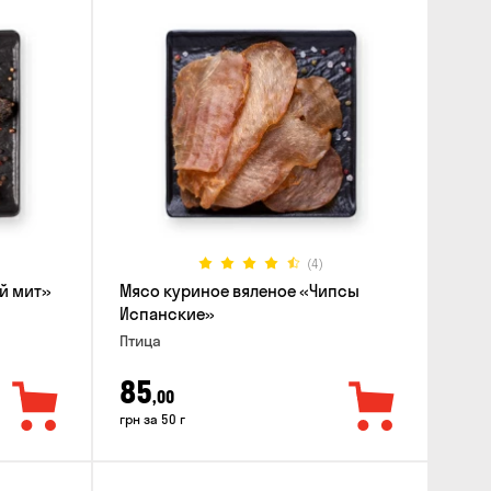
(4)
й мит»
Мясо куриное вяленое «Чипсы
Испанские»
Птица
85
,00
грн за 50 г