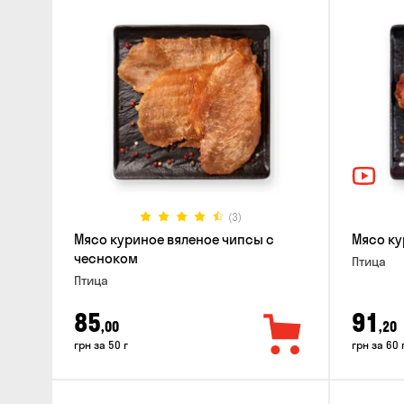
(3)
Мясо куриное вяленое чипсы с
Мясо ку
чесноком
Птица
Птица
85
91
,00
,20
грн за 50 г
грн за 60 