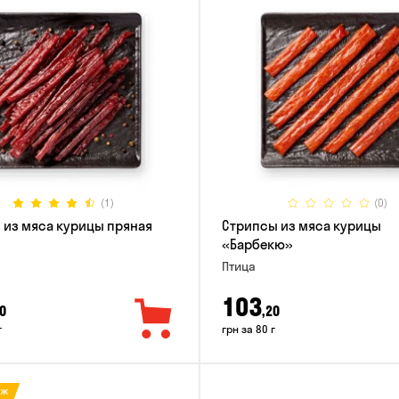
(1)
(0)
 из мяса курицы пряная
Стрипсы из мяса курицы
«Барбекю»
Птица
103
0
,20
г
грн за 80 г
аж