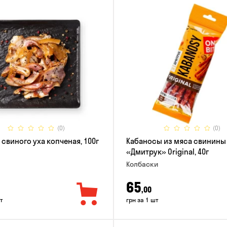
(0)
(0)
 свиного уха копченая, 100г
Кабаносы из мяса свинины
«Дмитрук» Original, 40г
Колбаски
65
,00
т
грн за 1 шт