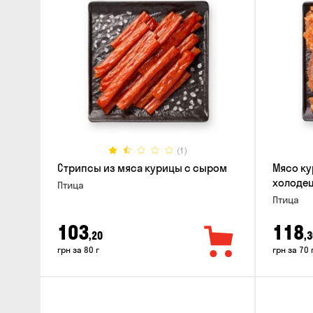
(1)
Стрипсы из мяса курицы с сыром
Мясо ку
холодец
Птица
Птица
103
118
,20
,3
грн за 80 г
грн за 70 