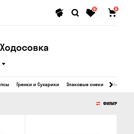
0
0
​​Ходосовка
с
ипсы
Гренки и Сухарики
Злаковые снеки
Сладости
ФИЛЬТР