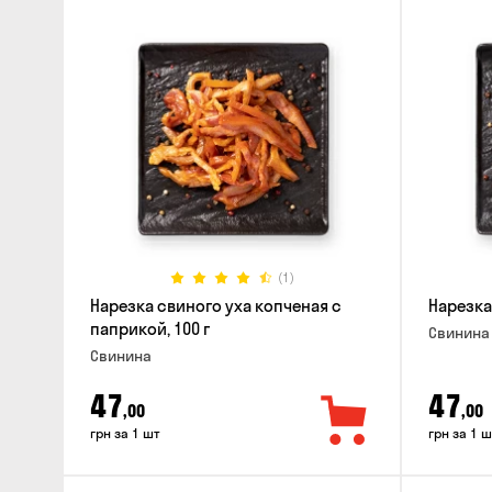
(1)
Нарезка свиного уха копченая с
Нарезка
паприкой, 100 г
Свинина
Свинина
47
47
,00
,00
грн за 1 шт
грн за 1 ш