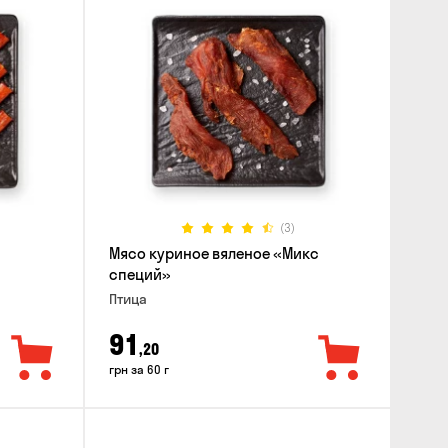
(3)
Мясо куриное вяленое «Микс
специй»
Птица
91
,20
грн за 60 г