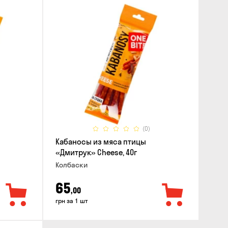
(0)
Кабаносы из мяса птицы
«Дмитрук» Cheese, 40г
Колбаски
65
,00
грн за 1 шт