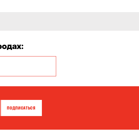
родах:
Белая Церковь
Бровары
Власовка
ПОДПИСАТЬСЯ
Гатное
Горишние Плавни