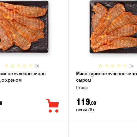
(0)
(0)
риное вяленое чипсы
Мясо куриное вяленое чипс
 с хреном
сыром
Птица
119
0
,00
г
грн за 70 г