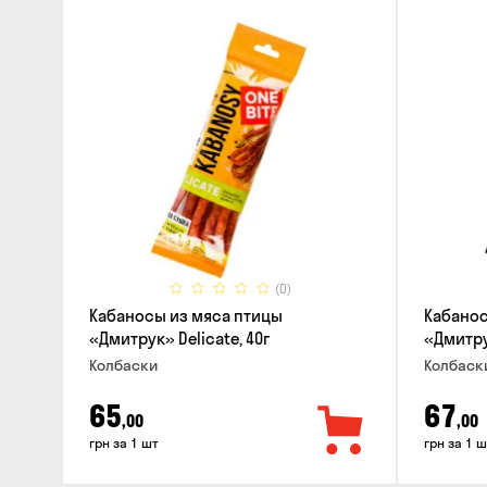
(0)
Кабаносы из мяса птицы
Кабанос
«Дмитрук» Delicate, 40г
«Дмитрук
Колбаски
Колбаск
65
67
,00
,00
грн за 1 шт
грн за 1 ш