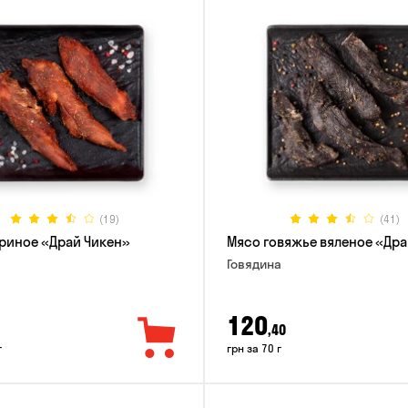
(19)
(41)
риное «Драй Чикен»
Мясо говяжье вяленое «Дра
Говядина
120
,40
г
грн за 70 г