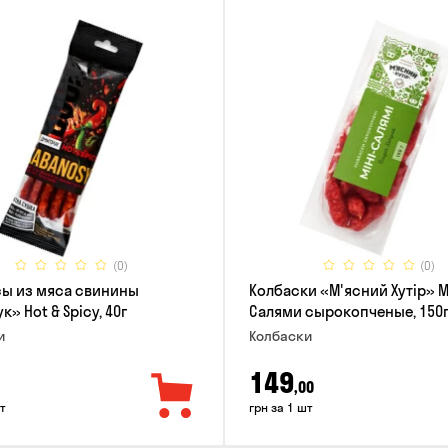
(0)
(0)
ы из мяса свинины
Колбаски «М'ясний Хутір» 
» Hot & Spicy, 40г
Салями сырокопченые, 150
и
Колбаски
149
,00
т
грн за 1 шт