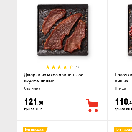
(1)
Джерки из мяса свинины со
Палочки
вкусом вишни
вишня
Свинина
Птица
121
110
,80
,4
грн за 70 г
грн за 80 
Топ продаж
Топ прод