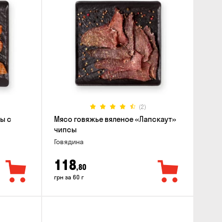
(2)
ы с
Мясо говяжье вяленое «Лапскаут»
чипсы
Говядина
118
,80
грн за 60 г