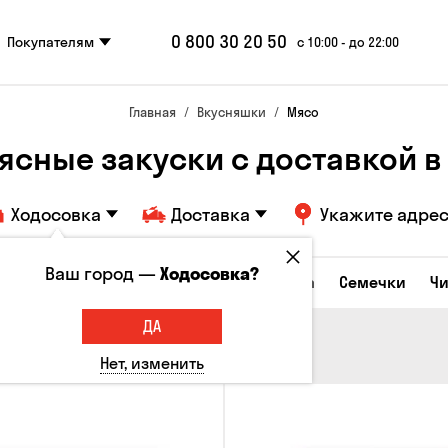
0 800 30 20 50
Покупателям
с 10:00 - до 22:00
Главная
Вкусняшки
Мясо
сные закуски с доставкой в 
Ходосовка
Доставка
Укажите адре
Ваш город —
Ходосовка?
Сырные закуски
Орешки
Кукуруза
Семечки
Ч
ДА
Нет, изменить