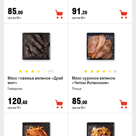
85
91
,00
,20
грн за 50 г
грн за 60 г
(41)
(4)
Мясо говяжье вяленое «Драй
Мясо куриное вяленое
мит»
«Чипсы Испанские»
Говядина
Птица
120
85
,40
,00
грн за 70 г
грн за 50 г