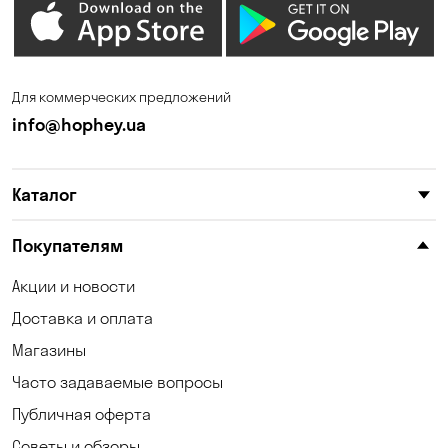
Елизаветовка
Зазимье
Запорожье
Ирпень
Для коммерческих предложений
Калиновка
Каменные Потоки
info@hophey.ua
Каменское
Карнауховка
Каталог
Катериновка
Келеберда
Киев
Клинцы
Покупателям
Княжичи
Корсунцы
Акции и новости
Доставка и оплата
Котовка
Кошары
Магазины
Красноселка
Кременчуг
Часто задаваемые вопросы
Кривой Рог
Кривуши
Публичная оферта
Советы и обзоры