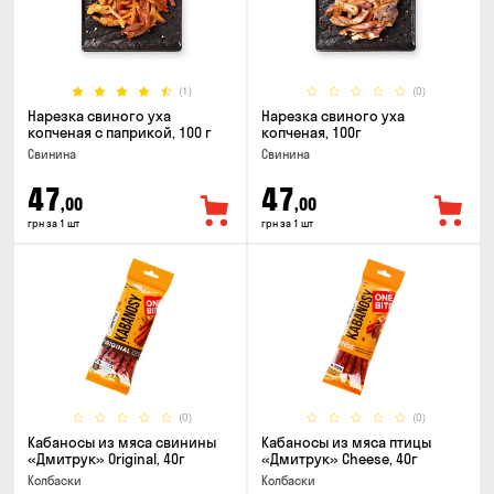
(1)
(0)
Нарезка свиного уха
Нарезка свиного уха
копченая с паприкой, 100 г
копченая, 100г
Свинина
Свинина
47
47
,00
,00
грн за 1 шт
грн за 1 шт
(0)
(0)
Кабаносы из мяса свинины
Кабаносы из мяса птицы
«Дмитрук» Original, 40г
«Дмитрук» Cheese, 40г
Колбаски
Колбаски