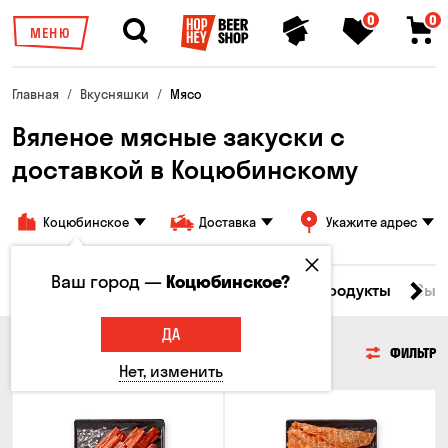
0
0
МЕНЮ
Главная
Вкусняшки
Мясо
Вяленое мясные закуски с
доставкой в ​​Коцюбинскому
Коцюбинское
Доставка
Укажите адрес
Ваш город —
Коцюбинское?
Все товары
Мясо
Рыба
Морепродукты
Сыр
ДА
МЯСО
ФИЛЬТР
Нет, изменить