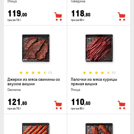
Птица
Говядина
119
118
,00
,80
грн за 70 г
грн за 60 г
(1)
(1)
Джерки из мяса свинины со
Палочки из мяса курицы
вкусом вишни
пряная вишня
Свинина
Птица
121
110
,80
,40
грн за 70 г
грн за 80 г