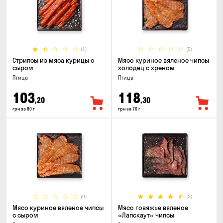
(1)
(0)
Стрипсы из мяса курицы с
Мясо куриное вяленое чипсы
сыром
холодец с хреном
Птица
Птица
103
118
,20
,30
грн за 80 г
грн за 70 г
(0)
(2)
Мясо куриное вяленое чипсы
Мясо говяжье вяленое
с сыром
«Лапскаут» чипсы