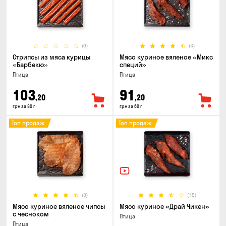
(0)
(3)
Стрипсы из мяса курицы
Мясо куриное вяленое «Микс
«Барбекю»
специй»
Птица
Птица
103
91
,20
,20
грн за 80 г
грн за 60 г
Топ продаж
Топ продаж
(3)
(19)
Мясо куриное вяленое чипсы
Мясо куриное «Драй Чикен»
с чесноком
Птица
Птица