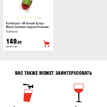
(0)
Колбаски «М'ясний Хутір»
Мини Салями сырокопченые,
150г
Колбаски
149
,00
грн за 1 шт
ВАС ТАКЖЕ МОЖЕТ ЗАИНТЕРЕСОВАТЬ