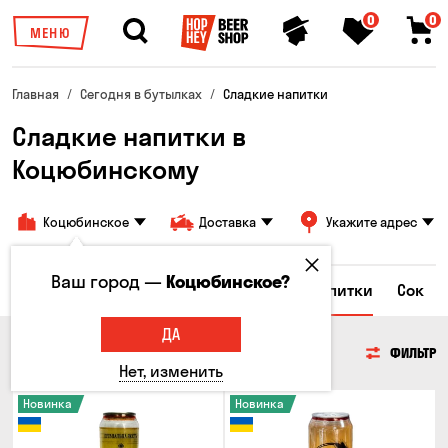
0
0
МЕНЮ
Главная
Сегодня в бутылках
Сладкие напитки
Сладкие напитки в
Коцюбинскому
Коцюбинское
Доставка
Укажите адрес
Ваш город —
Коцюбинское?
а
Энергетические напитки
Сладкие напитки
Сок
ДА
СЛАДКИЕ НАПИТКИ
ФИЛЬТР
Нет, изменить
Новинка
Новинка