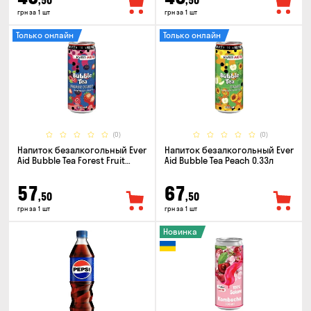
,50
,50
грн за 1 шт
грн за 1 шт
Только онлайн
Только онлайн
(0)
(0)
Напиток безалкогольный Ever
Напиток безалкогольный Ever
Aid Bubble Tea Forest Fruit
Aid Bubble Tea Peach 0.33л
0.33л
57
67
,50
,50
грн за 1 шт
грн за 1 шт
Новинка