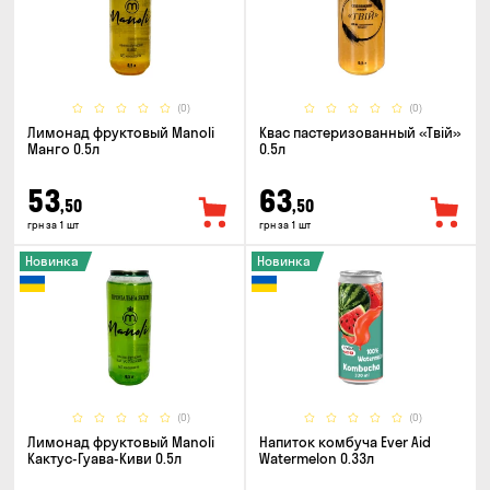
(0)
(0)
Лимонад фруктовый Manoli
Квас пастеризованный «Твій»
Манго 0.5л
0.5л
53
63
,50
,50
грн за 1 шт
грн за 1 шт
Новинка
Новинка
(0)
(0)
Лимонад фруктовый Manoli
Напиток комбуча Ever Aid
Кактус-Гуава-Киви 0.5л
Watermelon 0.33л