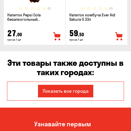
(0)
(0)
Напиток Pepsi Cola
Напиток комбуча Ever Aid
безалкогольный
Sakura 0.33л
сильногазированный 0.5л
27
59
,00
,50
грн за 1 шт
грн за 1 шт
Эти товары также доступны в
таких городах:
Авангард
Александровка
Показать все города
Бабурка
Балабино
Белая Церковь
Белогородка
Узнавайте первым
Бережинка
Борисполь