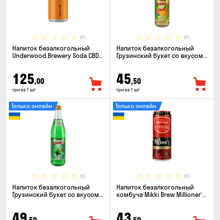
(0)
(0)
Напиток безалкогольный
Напиток безалкогольный
Underwood Brewery Soda CBD
Грузинский букет со вкусом
Drink Orange Chili 0.33л
Ситро 0.5л
125
45
,00
,50
грн за 1 шт
грн за 1 шт
Только онлайн
Только онлайн
(0)
(0)
Напиток безалкогольный
Напиток безалкогольный
Грузинский букет со вкусом
комбуча Mikki Brew Millioner’s
Тархун 0.5л
0.33л
49
43