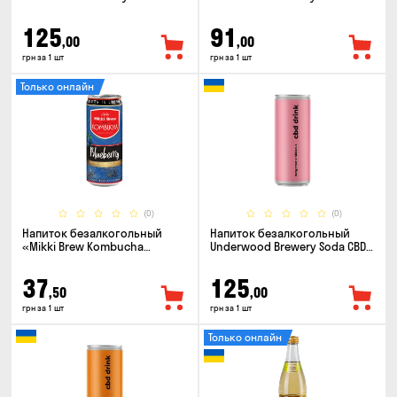
Drink Cola 0.33л
Drink Pineapple Mango 0.33л
125
91
,00
,00
грн за 1 шт
грн за 1 шт
Только онлайн
(0)
(0)
Напиток безалкогольный
Напиток безалкогольный
«Mikki Brew Kombucha
Underwood Brewery Soda CBD
Blueberry» 0.33л
Drink Hibiscus Bergamot 0.33л
37
125
,50
,00
грн за 1 шт
грн за 1 шт
Только онлайн