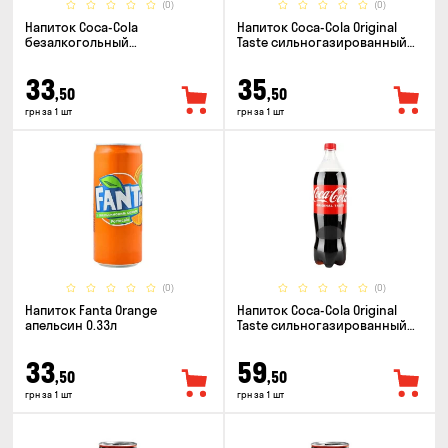
(0)
(0)
Напиток Coca-Cola
Напиток Coca-Cola Original
безалкогольный
Taste сильногазированный
сильногазированный 0.5л
0.33л
33
35
,50
,50
грн за 1 шт
грн за 1 шт
(0)
(0)
Напиток Fanta Orange
Напиток Coca-Cola Original
апельсин 0.33л
Taste сильногазированный
1.25л
33
59
,50
,50
грн за 1 шт
грн за 1 шт