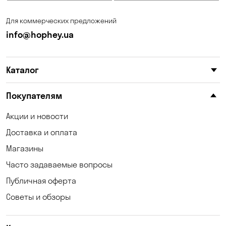
Запорожье
Ирпень
Для коммерческих предложений
Калиновка
Каменные Потоки
info@hophey.ua
Каменское
Карнауховка
Каталог
Катериновка
Келеберда
Киев
Клинцы
Покупателям
Княжичи
Корсунцы
Акции и новости
Доставка и оплата
Котовка
Кошары
Магазины
Красноселка
Кременчуг
Часто задаваемые вопросы
Кривой Рог
Кривуши
Публичная оферта
Советы и обзоры
Кропивницкий
Крюковщина
Кулеши
Кушугум