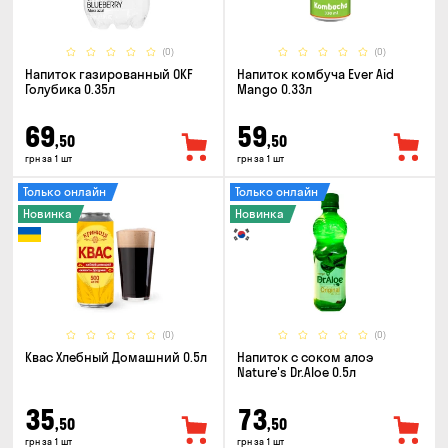
(0)
(0)
Напиток газированный OKF
Напиток комбуча Ever Aid
Голубика 0.35л
Mango 0.33л
69
59
,50
,50
грн за 1 шт
грн за 1 шт
Только онлайн
Только онлайн
Новинка
Новинка
(0)
(0)
Квас Хлебный Домашний 0.5л
Напиток с соком алоэ
Nature's Dr.Aloe 0.5л
35
73
,50
,50
грн за 1 шт
грн за 1 шт