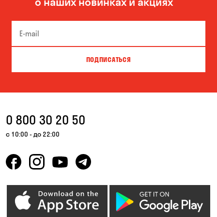
о наших новинках и акциях
Боярка
Бровары
Буча
Великая Северинка
Вита-Почтовая
Вишневое
ПОДПИСАТЬСЯ
Власовка
Вольная Терешковка
Вольное
Ворзель
Вышгород
Гатное
0 800 30 20 50
Гнедин
Гора
с 10:00 - до 22:00
Горбаневка
Горенка
Горишние Плавни
Гостомель
Дмитровка
Днепр
Елизаветовка
Зазимье