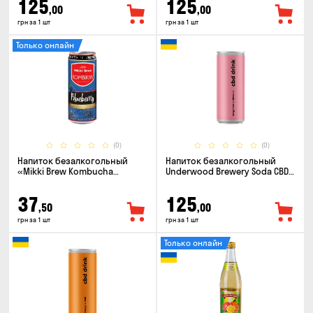
125
125
,00
,00
грн за 1 шт
грн за 1 шт
Только онлайн
(0)
(0)
Напиток безалкогольный
Напиток безалкогольный
«Mikki Brew Kombucha
Underwood Brewery Soda CBD
Blueberry» 0.33л
Drink Hibiscus Bergamot 0.33л
37
125
,50
,00
грн за 1 шт
грн за 1 шт
Только онлайн