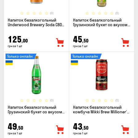
(0)
(0)
Напиток безалкогольный
Напиток безалкогольный
Underwood Brewery Soda CBD
Грузинский букет со вкусом
Drink Orange Chili 0.33л
Ситро 0.5л
125
45
,00
,50
грн за 1 шт
грн за 1 шт
Только онлайн
Только онлайн
(0)
(0)
Напиток безалкогольный
Напиток безалкогольный
Грузинский букет со вкусом
комбуча Mikki Brew Millioner’s
Тархун 0.5л
0.33л
49
43
,50
,50
грн за 1 шт
грн за 1 шт