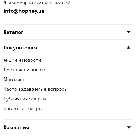
Для коммерческих предложений
Калиновка
Каменные Потоки
info@hophey.ua
Каменское
Карнауховка
Каталог
Катериновка
Келеберда
Киев
Клинцы
Покупателям
Княжичи
Корсунцы
Акции и новости
Доставка и оплата
Котовка
Коцюбинское
Магазины
Кошары
Красноселка
Часто задаваемые вопросы
Кременчуг
Кривой Рог
Публичная оферта
Советы и обзоры
Кривуши
Кропивницкий
Крюковщина
Кулеши
Компания
Кушугум
Лески