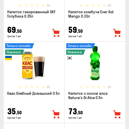
(0)
(0)
Напиток газированный OKF
Напиток комбуча Ever Aid
Голубика 0.35л
Mango 0.33л
69
59
,50
,50
грн за 1 шт
грн за 1 шт
Только онлайн
Только онлайн
Новинка
Новинка
(0)
(0)
Квас Хлебный Домашний 0.5л
Напиток с соком алоэ
Nature's Dr.Aloe 0.5л
35
73
,50
,50
грн за 1 шт
грн за 1 шт