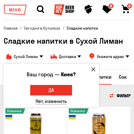
0
0
МЕНЮ
Главная
Сегодня в бутылках
Сладкие напитки
Сладкие напитки в Сухой Лиман
Сухой Лиман
Доставка
Укажите адрес
Ваш город —
Киев?
а
Энергетические напитки
Сладкие напитки
Сок
ДА
СЛАДКИЕ НАПИТКИ
ФИЛЬТР
Нет, изменить
Новинка
Новинка