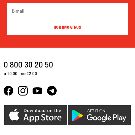
Буча
Великая Северинка
Вита-Почтовая
Вишневое
ПОДПИСАТЬСЯ
Власовка
Вольная Терешковка
Вольное
Ворзель
Вышгород
Гатное
0 800 30 20 50
Гнедин
Гора
с 10:00 - до 22:00
Горбаневка
Горенка
Горишние Плавни
Гостомель
Дмитровка
Днепр
Елизаветовка
Зазимье
Запорожье
Ирпень