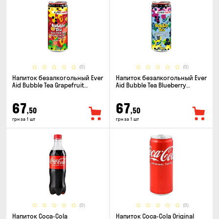
(0)
(0)
Напиток безалкогольный Ever
Напиток безалкогольный Ever
Aid Bubble Tea Grapefruit
Aid Bubble Tea Blueberry
Passion Fruit Mango 0.33л
Blackberry 0.33л
67
67
,50
,50
грн за 1 шт
грн за 1 шт
(0)
(0)
Напиток Coca-Cola
Напиток Coca-Cola Original