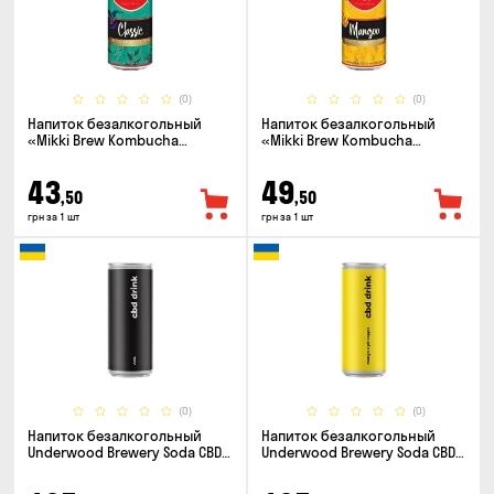
(0)
(0)
Напиток безалкогольный
Напиток безалкогольный
«Mikki Brew Kombucha
«Mikki Brew Kombucha
Classic» 0.33л
Mangoo» 0.33л
43
49
,50
,50
грн за 1 шт
грн за 1 шт
(0)
(0)
Напиток безалкогольный
Напиток безалкогольный
Underwood Brewery Soda CBD
Underwood Brewery Soda CBD
Drink Cola 0.33л
Drink Pineapple Mango 0.33л