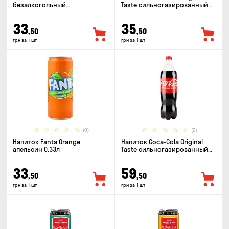
безалкогольный
Taste сильногазированный
сильногазированный 0.5л
0.33л
33
35
,50
,50
грн за 1 шт
грн за 1 шт
(0)
(0)
Напиток Fanta Orange
Напиток Coca-Cola Original
апельсин 0.33л
Taste сильногазированный
1.25л
33
59
,50
,50
грн за 1 шт
грн за 1 шт