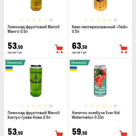
(0)
(0)
Лимонад фруктовый Manoli
Квас пастеризованный «Твій»
Манго 0.5л
0.5л
53
63
,50
,50
грн за 1 шт
грн за 1 шт
Новинка
Новинка
(0)
(0)
Лимонад фруктовый Manoli
Напиток комбуча Ever Aid
Кактус-Гуава-Киви 0.5л
Watermelon 0.33л
53
59
,50
,50