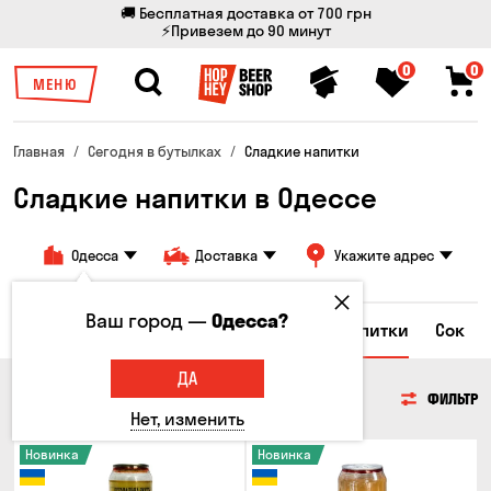
🚚 Бесплатная доставка от 700 грн
⚡Привезем до 90 минут
0
0
МЕНЮ
Главная
Сегодня в бутылках
Сладкие напитки
Сладкие напитки в Одессе
Одесса
Доставка
Укажите адрес
Ваш город —
Одесса?
а
Энергетические напитки
Сладкие напитки
Сок
ДА
СЛАДКИЕ НАПИТКИ
ФИЛЬТР
Нет, изменить
Новинка
Новинка