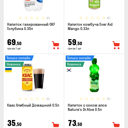
(0)
(0)
Напиток газированный OKF
Напиток комбуча Ever Aid
Голубика 0.35л
Mango 0.33л
69
59
,50
,50
грн за 1 шт
грн за 1 шт
Только онлайн
Только онлайн
Новинка
Новинка
(0)
(0)
Квас Хлебный Домашний 0.5л
Напиток с соком алоэ
Nature's Dr.Aloe 0.5л
35
73
,50
,50