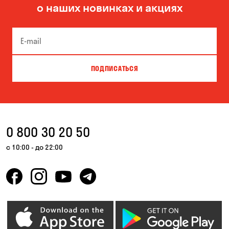
о наших новинках и акциях
Боярка
Бровары
Буча
Великая Северинка
Вита-Почтовая
Вишневое
ПОДПИСАТЬСЯ
Власовка
Вольная Терешковка
Вольное
Ворзель
Вышгород
Гатное
0 800 30 20 50
Гнедин
Гора
с 10:00 - до 22:00
Горбаневка
Горенка
Горишние Плавни
Гостомель
Дмитровка
Днепр
Елизаветовка
Зазимье