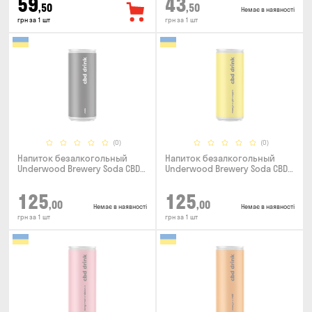
59
43
,50
,50
Немає в наявності
грн за 1 шт
грн за 1 шт
(0)
(0)
Напиток безалкогольный
Напиток безалкогольный
Underwood Brewery Soda CBD
Underwood Brewery Soda CBD
Drink Cola 0.33л
Drink Pineapple Mango 0.33л
125
125
,00
,00
Немає в наявності
Немає в наявності
грн за 1 шт
грн за 1 шт