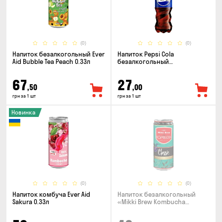
(0)
(0)
Напиток безалкогольный Ever
Напиток Pepsi Cola
Aid Bubble Tea Peach 0.33л
безалкогольный
сильногазированный 0.5л
67
27
,50
,00
грн за 1 шт
грн за 1 шт
Новинка
(0)
(0)
Напиток комбуча Ever Aid
Напиток безалкогольный
Sakura 0.33л
«Mikki Brew Kombucha
Classic» 0.33л