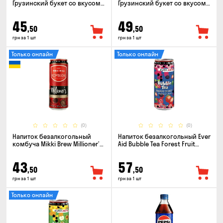
Грузинский букет со вкусом
Грузинский букет со вкусом
Ситро 0.5л
Тархун 0.5л
45
49
,50
,50
грн за 1 шт
грн за 1 шт
Только онлайн
Только онлайн
(0)
(0)
Напиток безалкогольный
Напиток безалкогольный Ever
комбуча Mikki Brew Millioner’s
Aid Bubble Tea Forest Fruit
0.33л
0.33л
43
57
,50
,50
грн за 1 шт
грн за 1 шт
Только онлайн