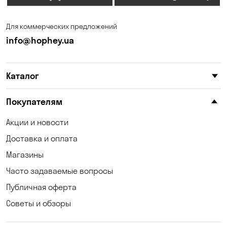
Запорожье
Ирпень
Для коммерческих предложений
Калиновка
Каменные Потоки
info@hophey.ua
Каменское
Карнауховка
Каталог
Катериновка
Келеберда
Киев
Клинцы
Покупателям
Княжичи
Корсунцы
Акции и новости
Доставка и оплата
Котовка
Коцюбинское
Магазины
Кошары
Красноселка
Часто задаваемые вопросы
Кременчуг
Кривой Рог
Публичная оферта
Советы и обзоры
Кривуши
Кропивницкий
Крюковщина
Кулеши