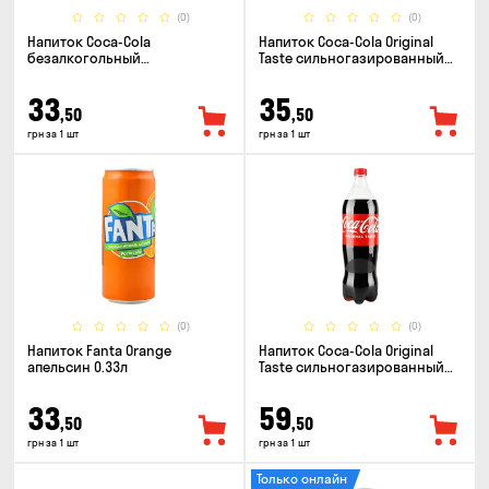
(0)
(0)
Напиток Coca-Cola
Напиток Coca-Cola Original
безалкогольный
Taste сильногазированный
сильногазированный 0.5л
0.33л
33
35
,50
,50
грн за 1 шт
грн за 1 шт
(0)
(0)
Напиток Fanta Orange
Напиток Coca-Cola Original
апельсин 0.33л
Taste сильногазированный
1.25л
33
59
,50
,50
грн за 1 шт
грн за 1 шт
Только онлайн