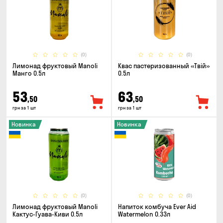
(0)
(0)
Лимонад фруктовый Manoli
Квас пастеризованный «Твій»
Манго 0.5л
0.5л
53
63
,50
,50
грн за 1 шт
грн за 1 шт
Новинка
Новинка
(0)
(0)
Лимонад фруктовый Manoli
Напиток комбуча Ever Aid
Кактус-Гуава-Киви 0.5л
Watermelon 0.33л