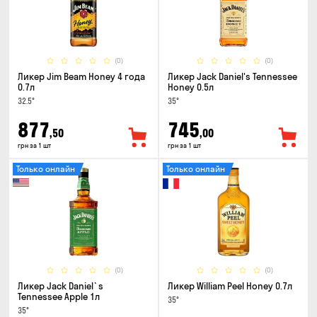
(0)
(0)
Ликер Jim Beam Honey 4 года
Ликер Jack Daniel's Tennessee
0.7л
Honey 0.5л
32.5°
35°
877
745
,50
,00
грн за 1 шт
грн за 1 шт
Только онлайн
Только онлайн
(0)
(0)
Ликер Jack Daniel`s
Ликер William Peel Honey 0.7л
Tennessee Apple 1л
35°
35°