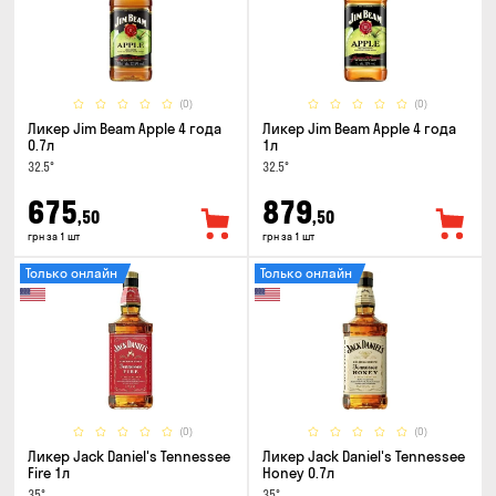
(0)
(0)
Ликер Jim Beam Apple 4 года
Ликер Jim Beam Apple 4 года
0.7л
1л
32.5°
32.5°
675
879
,50
,50
грн за 1 шт
грн за 1 шт
Только онлайн
Только онлайн
(0)
(0)
Ликер Jack Daniel's Tennessee
Ликер Jack Daniel's Tennessee
Fire 1л
Honey 0.7л
35°
35°