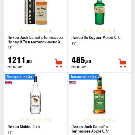
(0)
(0)
Ликер Jack Daniel's Tennessee
Ликер De Kuyper Melon 0.7л
Honey 0.7л в металлической
15°
коробке
35°
1211
485
,00
,50
грн за 1 шт
грн за 1 шт
Только онлайн
Только онлайн
(0)
(0)
Ликер Malibu 0.7л
Ликер Jack Daniel`s
Tennessee Apple 0.7л
21°