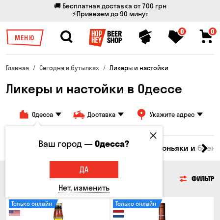
🚚 Бесплатная доставка от 700 грн
⚡Привезем до 90 минут
0
0
МЕНЮ
Главная
Сегодня в бутылках
Ликеры и настойки
Ликеры и настойки в Одессе
Одесса
Доставка
Укажите адрес
Ваш город —
Одесса?
Водка
Соджу
Ликеры и настойки
Коньяки и брен
ДА
ЛИКЕРЫ И НАСТОЙКИ
ФИЛЬТР
Нет, изменить
Только онлайн
Только онлайн