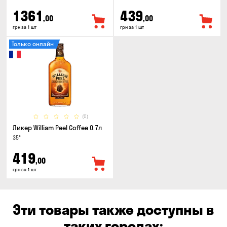
1361
439
,00
,00
грн за 1 шт
грн за 1 шт
Только онлайн
(0)
Ликер William Peel Coffee 0.7л
35°
419
,00
грн за 1 шт
Эти товары также доступны в
таких городах: