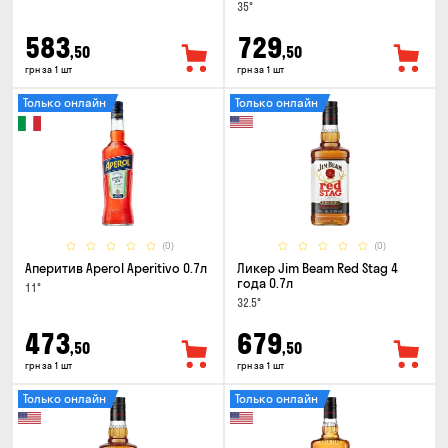
35°
583
729
,50
,50
грн за 1 шт
грн за 1 шт
Только онлайн
Только онлайн
(0)
(0)
Аперитив Aperol Aperitivo 0.7л
Ликер Jim Beam Red Stag 4
года 0.7л
11°
32.5°
473
679
,50
,50
грн за 1 шт
грн за 1 шт
Только онлайн
Только онлайн