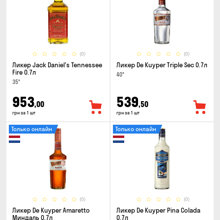
(0)
(0)
Ликер Jack Daniel's Tennessee
Ликер De Kuyper Triple Sec 0.7л
Fire 0.7л
40°
35°
953
539
,00
,50
грн за 1 шт
грн за 1 шт
Только онлайн
Только онлайн
(0)
(0)
Ликер De Kuyper Amaretto
Ликер De Kuyper Pina Colada
Миндаль 0.7л
0.7л