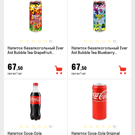
(0)
(0)
Напиток безалкогольный Ever
Напиток безалкогольный Ever
Aid Bubble Tea Grapefruit
Aid Bubble Tea Blueberry
Passion Fruit Mango 0.33л
Blackberry 0.33л
67
67
,50
,50
грн за 1 шт
грн за 1 шт
(0)
(0)
Напиток Coca-Cola
Напиток Coca-Cola Original