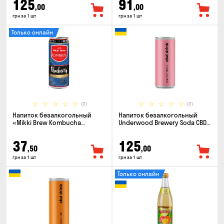
125
91
,00
,00
грн за 1 шт
грн за 1 шт
Только онлайн
(0)
(0)
Напиток безалкогольный
Напиток безалкогольный
«Mikki Brew Kombucha
Underwood Brewery Soda CBD
Blueberry» 0.33л
Drink Hibiscus Bergamot 0.33л
37
125
,50
,00
грн за 1 шт
грн за 1 шт
Только онлайн