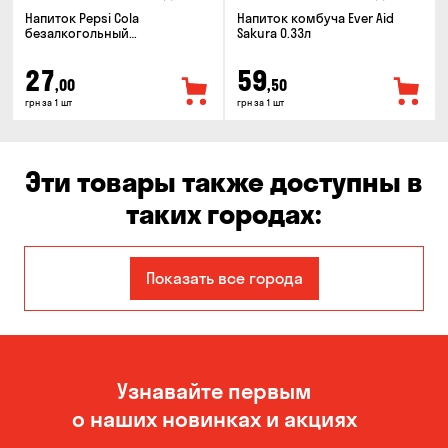
Напиток Pepsi Cola
Напиток комбуча Ever Aid
безалкогольный
Sakura 0.33л
сильногазированный 0.5л
27
59
,00
,50
грн за 1 шт
грн за 1 шт
Эти товары также доступны в
таких городах:
Авангард
Александровка
Показать все города
Бабурка
Балабино
Белая Церковь
Белогородка
Узнавайте первым
Бережинка
Борисполь
о наших новинках и акциях
Боярка
Бровары