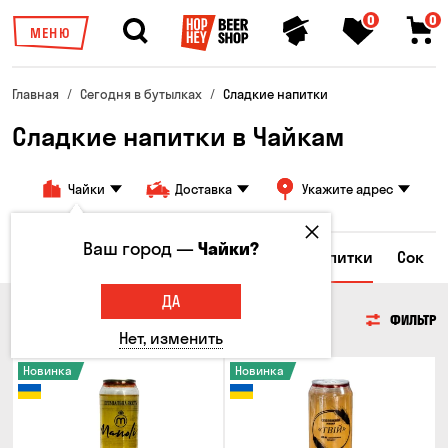
0
0
МЕНЮ
Главная
Сегодня в бутылках
Сладкие напитки
Сладкие напитки в Чайкам
Чайки
Доставка
Укажите адрес
Ваш город —
Чайки?
а
Энергетические напитки
Сладкие напитки
Сок
ДА
СЛАДКИЕ НАПИТКИ
ФИЛЬТР
Нет, изменить
Новинка
Новинка