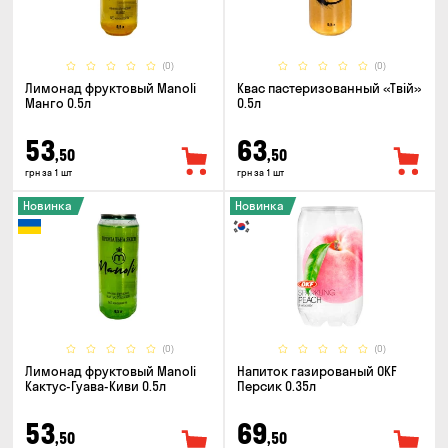
(0)
(0)
Лимонад фруктовый Manoli
Квас пастеризованный «Твій»
Манго 0.5л
0.5л
53
63
,50
,50
грн за 1 шт
грн за 1 шт
Новинка
Новинка
(0)
(0)
Лимонад фруктовый Manoli
Напиток газированый OKF
Кактус-Гуава-Киви 0.5л
Персик 0.35л
53
69
,50
,50