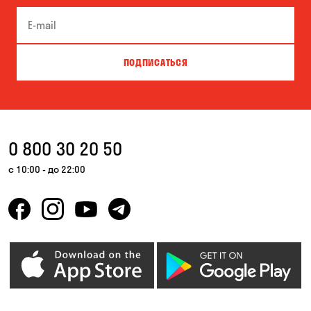
Буча
Великая Северинка
Вита-Почтовая
Вишневое
ПОДПИСАТЬСЯ
Власовка
Вольная Терешковка
Вольное
Ворзель
Вышгород
Гатное
0 800 30 20 50
Гнедин
Гора
с 10:00 - до 22:00
Горбаневка
Горенка
Горишние Плавни
Гостомель
Дмитровка
Днепр
Елизаветовка
Зазимье
Запорожье
Ирпень