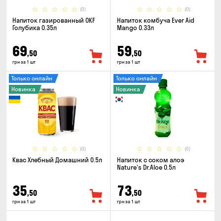
(0)
(0)
Напиток газированный OKF
Напиток комбуча Ever Aid
Голубика 0.35л
Mango 0.33л
69
59
,50
,50
грн за 1 шт
грн за 1 шт
Только онлайн
Только онлайн
Новинка
Новинка
(0)
(0)
Квас Хлебный Домашний 0.5л
Напиток с соком алоэ
Nature's Dr.Aloe 0.5л
35
73
,50
,50
грн за 1 шт
грн за 1 шт