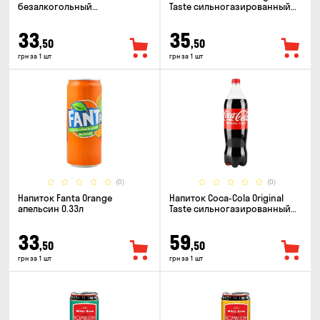
безалкогольный
Taste сильногазированный
сильногазированный 0.5л
0.33л
33
35
,50
,50
грн за 1 шт
грн за 1 шт
(0)
(0)
Напиток Fanta Orange
Напиток Coca-Cola Original
апельсин 0.33л
Taste сильногазированный
1.25л
33
59
,50
,50
грн за 1 шт
грн за 1 шт