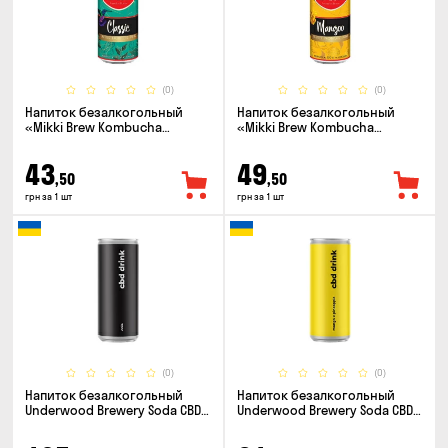
(0)
(0)
Напиток безалкогольный
Напиток безалкогольный
«Mikki Brew Kombucha
«Mikki Brew Kombucha
Classic» 0.33л
Mangoo» 0.33л
43
49
,50
,50
грн за 1 шт
грн за 1 шт
(0)
(0)
Напиток безалкогольный
Напиток безалкогольный
Underwood Brewery Soda CBD
Underwood Brewery Soda CBD
Drink Cola 0.33л
Drink Pineapple Mango 0.33л