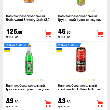
(0)
(0)
Напиток безалкогольный
Напиток безалкогольный
Underwood Brewery Soda CBD
Грузинский букет со вкусом
Drink Orange Chili 0.33л
Ситро 0.5л
125
45
,00
,50
грн за 1 шт
грн за 1 шт
Только онлайн
Только онлайн
(0)
(0)
Напиток безалкогольный
Напиток безалкогольный
Грузинский букет со вкусом
комбуча Mikki Brew Millioner’s
Тархун 0.5л
0.33л
49
43
,50
,50
грн за 1 шт
грн за 1 шт