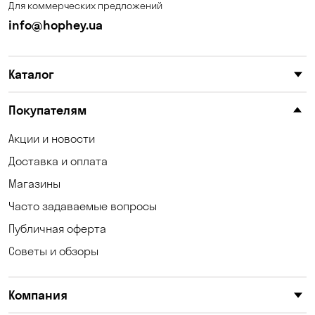
Для коммерческих предложений
Калиновка
Каменные Потоки
info@hophey.ua
Каменское
Карнауховка
Каталог
Катериновка
Келеберда
Киев
Клинцы
Покупателям
Княжичи
Корсунцы
Акции и новости
Доставка и оплата
Котовка
Коцюбинское
Магазины
Кошары
Красноселка
Часто задаваемые вопросы
Кременчуг
Кривой Рог
Публичная оферта
Советы и обзоры
Кривуши
Кропивницкий
Крюковщина
Кулеши
Компания
Кушугум
Лески