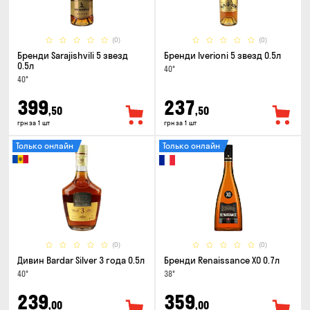
(0)
(0)
Бренди Sarajishvili 5 звезд
Бренди Iverioni 5 звезд 0.5л
0.5л
40°
40°
399
237
,50
,50
грн за 1 шт
грн за 1 шт
Только онлайн
Только онлайн
(0)
(0)
Дивин Bardar Silver 3 года 0.5л
Бренди Renaissance XO 0.7л
40°
38°
239
359
,00
,00