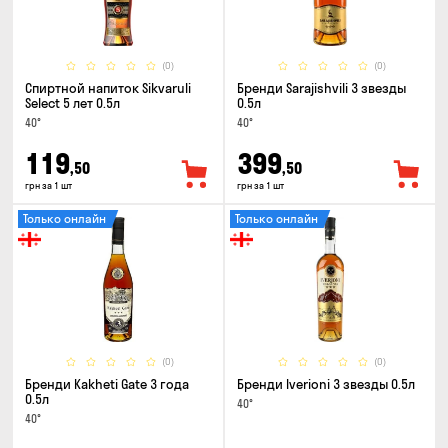
(0)
(0)
Спиртной напиток Sikvaruli
Бренди Sarajishvili 3 звезды
Select 5 лет 0.5л
0.5л
40°
40°
119
399
,50
,50
грн за 1 шт
грн за 1 шт
Только онлайн
Только онлайн
(0)
(0)
Бренди Kakheti Gate 3 года
Бренди Iverioni 3 звезды 0.5л
0.5л
40°
40°