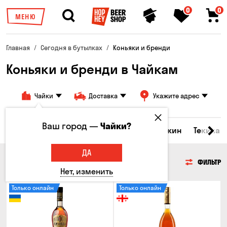
0
0
МЕНЮ
Главная
Сегодня в бутылках
Коньяки и бренди
Коньяки и бренди в Чайкам
Чайки
Доставка
Укажите адрес
Ваш город —
Чайки?
керы и настойки
Коньяки и бренди
Джин
Текила
ДА
КОНЬЯКИ И БРЕНДИ
ФИЛЬТР
Нет, изменить
Только онлайн
Только онлайн