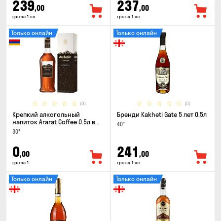
239
237
,00
,00
грн за 1 шт
грн за 1 шт
Только онлайн
Только онлайн
(0)
(0)
Крепкий алкогольный
Бренди Kakheti Gate 5 лет 0.5л
напиток Ararat Coffee 0.5л в
40°
коробке
30°
0
241
,00
,00
грн за 1
грн за 1 шт
Только онлайн
Только онлайн