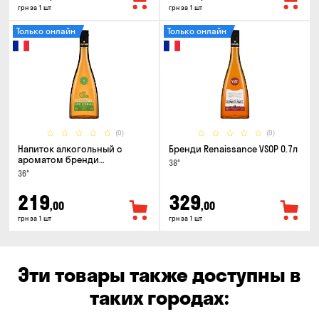
грн за 1 шт
грн за 1 шт
Только онлайн
Только онлайн
(0)
(0)
Напиток алкогольный с
Бренди Renaissance VSOP 0.7л
ароматом бренди
38°
Renaissance Cinamon & Apple
36°
0.5л
219
329
,00
,00
грн за 1 шт
грн за 1 шт
Эти товары также доступны в
таких городах: