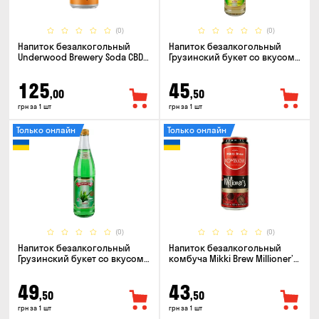
(0)
(0)
Напиток безалкогольный
Напиток безалкогольный
Underwood Brewery Soda CBD
Грузинский букет со вкусом
Drink Orange Chili 0.33л
Ситро 0.5л
125
45
,00
,50
грн за 1 шт
грн за 1 шт
Только онлайн
Только онлайн
(0)
(0)
Напиток безалкогольный
Напиток безалкогольный
Грузинский букет со вкусом
комбуча Mikki Brew Millioner’s
Тархун 0.5л
0.33л
49
43
,50
,50
грн за 1 шт
грн за 1 шт