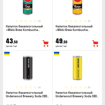
(0)
(0)
Напиток безалкогольный
Напиток безалкогольный
«Mikki Brew Kombucha
«Mikki Brew Kombucha
Classic» 0.33л
Mangoo» 0.33л
43
49
,50
,50
грн за 1 шт
грн за 1 шт
(0)
(0)
Напиток безалкогольный
Напиток безалкогольный
Underwood Brewery Soda CBD
Underwood Brewery Soda CBD
Drink Cola 0.33л
Drink Pineapple Mango 0.33л