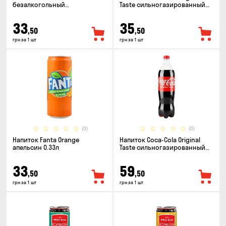
безалкогольный
Taste сильногазированный
сильногазированный 0.5л
0.33л
33
35
,50
,50
грн за 1 шт
грн за 1 шт
(0)
(0)
Напиток Fanta Orange
Напиток Coca-Cola Original
апельсин 0.33л
Taste сильногазированный
1.25л
33
59
,50
,50
грн за 1 шт
грн за 1 шт