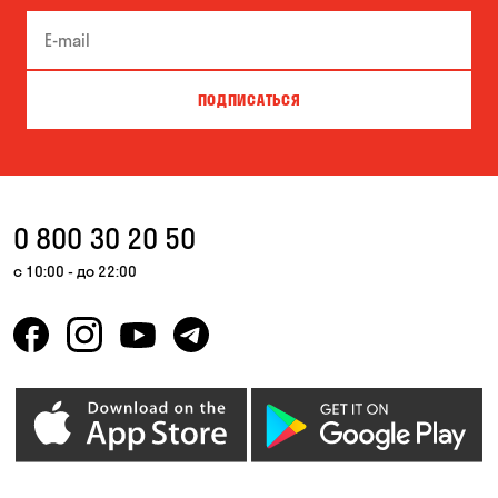
Буча
Великая Северинка
Вита-Почтовая
Вишневое
ПОДПИСАТЬСЯ
Власовка
Вольная Терешковка
Вольное
Ворзель
Вышгород
Гатное
0 800 30 20 50
Гнедин
Гора
с 10:00 - до 22:00
Горбаневка
Горенка
Горишние Плавни
Дмитровка
Днепр
Елизаветовка
Зазимье
Запорожье
Ирпень
Калиновка