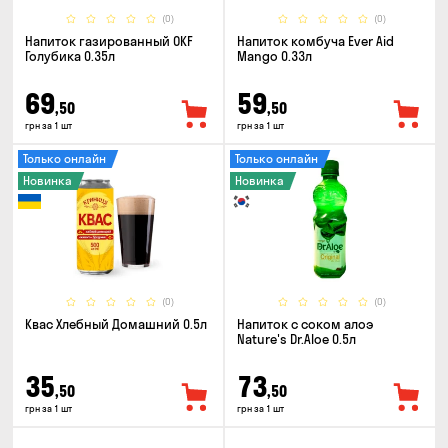
(0)
(0)
Напиток газированный OKF
Напиток комбуча Ever Aid
Голубика 0.35л
Mango 0.33л
69
59
,50
,50
грн за 1 шт
грн за 1 шт
Только онлайн
Только онлайн
Новинка
Новинка
(0)
(0)
Квас Хлебный Домашний 0.5л
Напиток с соком алоэ
Nature's Dr.Aloe 0.5л
35
73
,50
,50
грн за 1 шт
грн за 1 шт