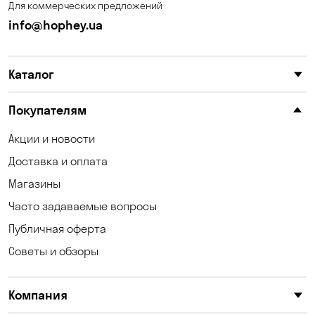
Для коммерческих предложений
Каменные Потоки
Каменское
info@hophey.ua
Карнауховка
Катериновка
Каталог
Келеберда
Киев
Клинцы
Княжичи
Покупателям
Корсунцы
Котовка
Акции и новости
Доставка и оплата
Коцюбинское
Кошары
Магазины
Красноселка
Кременчуг
Часто задаваемые вопросы
Кривой Рог
Кривуши
Публичная оферта
Советы и обзоры
Кропивницкий
Крюковщина
Кулеши
Кушугум
Компания
Лески
Лесники