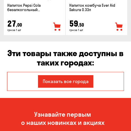
Напиток Pepsi Cola
Напиток комбуча Ever Aid
безалкогольный
Sakura 0.33л
сильногазированный 0.5л
27
59
,00
,50
грн за 1 шт
грн за 1 шт
Эти товары также доступны в
таких городах:
Авангард
Александровка
Показать все города
Бабурка
Балабино
Белая Церковь
Белогородка
Узнавайте первым
Бережинка
Борисполь
о наших новинках и акциях
Боярка
Бровары