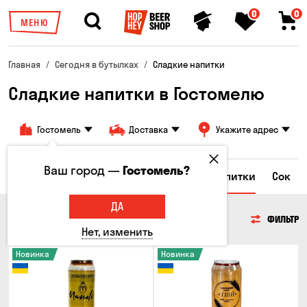
0
0
МЕНЮ
Главная
Сегодня в бутылках
Сладкие напитки
Сладкие напитки в Гостомелю
Гостомель
Доставка
Укажите адрес
Ваш город —
Гостомель?
а
Энергетические напитки
Сладкие напитки
Сок
ДА
СЛАДКИЕ НАПИТКИ
ФИЛЬТР
Нет, изменить
Новинка
Новинка