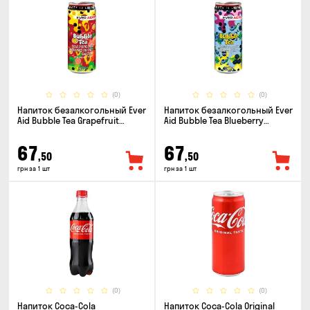
(0)
(0)
Напиток безалкогольный Ever
Напиток безалкогольный Ever
Aid Bubble Tea Grapefruit
Aid Bubble Tea Blueberry
Passion Fruit Mango 0.33л
Blackberry 0.33л
67
67
,50
,50
грн за 1 шт
грн за 1 шт
(0)
(0)
Напиток Coca-Cola
Напиток Coca-Cola Original