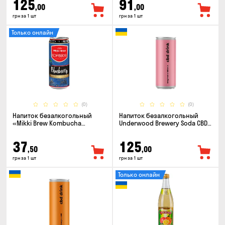
125
91
,00
,00
грн за 1 шт
грн за 1 шт
Только онлайн
(0)
(0)
Напиток безалкогольный
Напиток безалкогольный
«Mikki Brew Kombucha
Underwood Brewery Soda CBD
Blueberry» 0.33л
Drink Hibiscus Bergamot 0.33л
37
125
,50
,00
грн за 1 шт
грн за 1 шт
Только онлайн