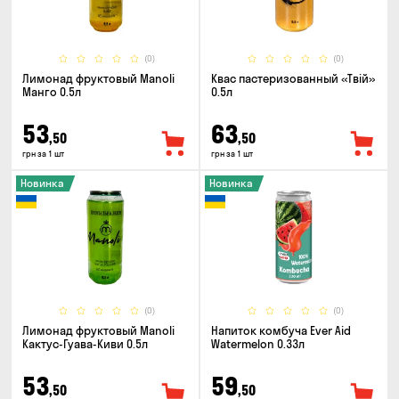
(0)
(0)
Лимонад фруктовый Manoli
Квас пастеризованный «Твій»
Манго 0.5л
0.5л
53
63
,50
,50
грн за 1 шт
грн за 1 шт
Новинка
Новинка
(0)
(0)
Лимонад фруктовый Manoli
Напиток комбуча Ever Aid
Кактус-Гуава-Киви 0.5л
Watermelon 0.33л
53
59
,50
,50