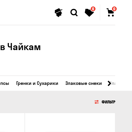
0
0
 ​​Чайкам
ипсы
Гренки и Сухарики
Злаковые снеки
Сладости
ФИЛЬТР