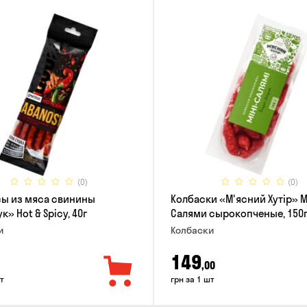
(0)
(0)
ы из мяса свинины
Колбаски «М'ясний Хутір» 
» Hot & Spicy, 40г
Салями сырокопченые, 150
и
Колбаски
149
,00
т
грн за 1 шт