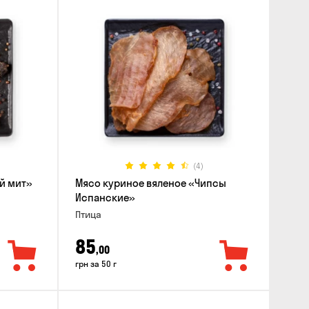
(4)
й мит»
Мясо куриное вяленое «Чипсы
Испанские»
Птица
85
,00
грн за 50 г