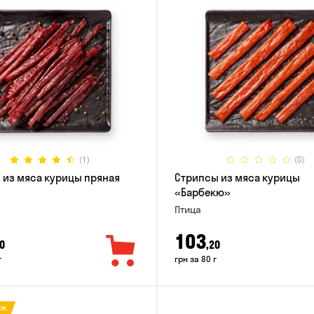
(1)
(0)
 из мяса курицы пряная
Стрипсы из мяса курицы
«Барбекю»
Птица
103
0
,20
г
грн за 80 г
аж