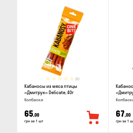
(0)
Кабаносы из мяса птицы
Кабанос
«Дмитрук» Delicate, 40г
«Дмитрук
Колбаски
Колбаск
65
67
,00
,00
грн за 1 шт
грн за 1 ш