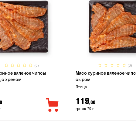
(0)
(0)
риное вяленое чипсы
Мясо куриное вяленое чипс
 с хреном
сыром
Птица
119
0
,00
г
грн за 70 г