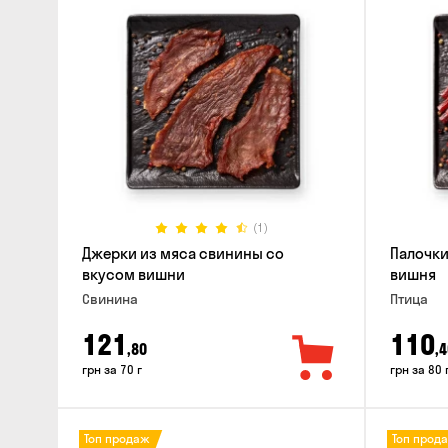
(1)
Джерки из мяса свинины со
Палочки
вкусом вишни
вишня
Свинина
Птица
121
110
,80
,4
грн за 70 г
грн за 80 
Топ продаж
Топ прод