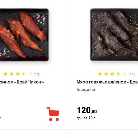
(19)
(41)
риное «Драй Чикен»
Мясо говяжье вяленое «Дра
Говядина
120
,40
г
грн за 70 г