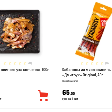
(0)
(0)
 свиного уха копченая, 100г
Кабаносы из мяса свинины
«Дмитрук» Original, 40г
Колбаски
65
,00
т
грн за 1 шт