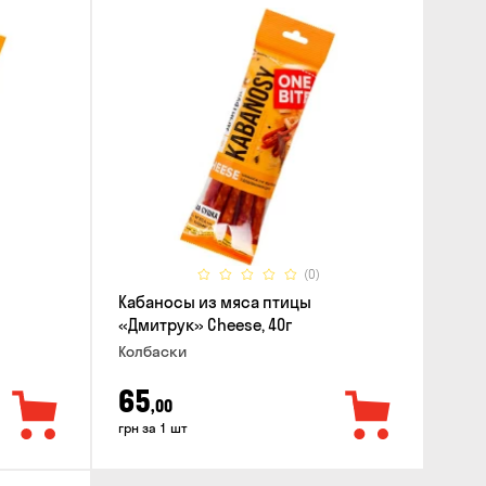
(0)
Кабаносы из мяса птицы
«Дмитрук» Cheese, 40г
Колбаски
65
,00
грн за 1 шт