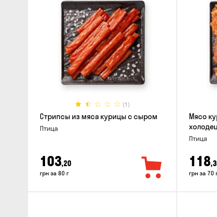
(1)
Стрипсы из мяса курицы с сыром
Мясо ку
холодец
Птица
Птица
103
118
,20
,3
грн за 80 г
грн за 70 