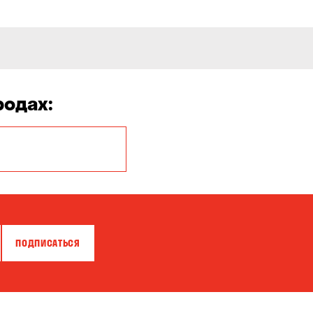
родах:
Белая Церковь
Бровары
Власовка
ПОДПИСАТЬСЯ
Гатное
Горишние Плавни