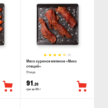
(3)
Мясо куриное вяленое «Микс
специй»
Птица
91
,20
грн за 60 г