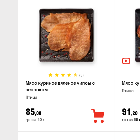
(3)
Мясо куриное вяленое чипсы с
Мясо ку
чесноком
Птица
Птица
85
91
,00
,20
грн за 50 г
грн за 60 