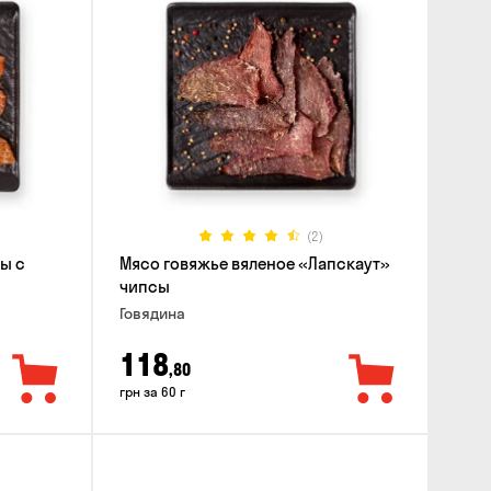
(2)
ы с
Мясо говяжье вяленое «Лапскаут»
чипсы
Говядина
118
,80
грн за 60 г