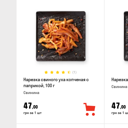
(1)
Нарезка свиного уха копченая с
Нарезка
паприкой, 100 г
Свинина
Свинина
47
47
,00
,00
грн за 1 шт
грн за 1 ш